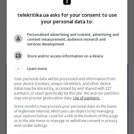
Как вы, должно быть, помните, документальный
telekritika.ua asks for your consent to use
фильм о Майдане «Зима в огне: Битва Украины за
your personal data to:
свободу» был среди номинантов на премию
«Оскар».
Personalised advertising and content, advertising and
content measurement, audience research and
services development
Поделиться:
Facebook
Twitter
Store and/or access information on a device
Learn more
Your personal data will be processed and information from
your device (cookies, unique identifiers, and other device
data) may be stored by, accessed by and shared with 227
partners, or used specifically by this site. We and our partners
may use precise geolocation data.
List of partners.
Some vendors may process your personal data on the basis
of legitimate interest, which you can object to by managing
your options below. Look for a link at the bottom of this page
or in the site menu to manage or withdraw consent in privacy
and cookie settings.