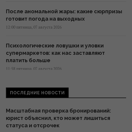
После аномальной жары: какие сюрпризы
готовит погода на выходных
12:00 пятница, 07 августа 2026
Психологические ловушки и уловки
супермаркетов: как нас заставляют
платить больше
11:58 пятница, 07 августа 2026
79-летняя Ротару впервые за долгое время
ПОСЛЕДНИЕ НОВОСТИ
показала, как она выглядит сейчас
11:50 пятница, 07 августа 2026
Масштабная проверка бронирований:
юрист объяснил, кто может лишиться
Дебаты по Украине свидетельствуют, что
статуса и отсрочек
ЕС не готов принимать новых членов, - FT