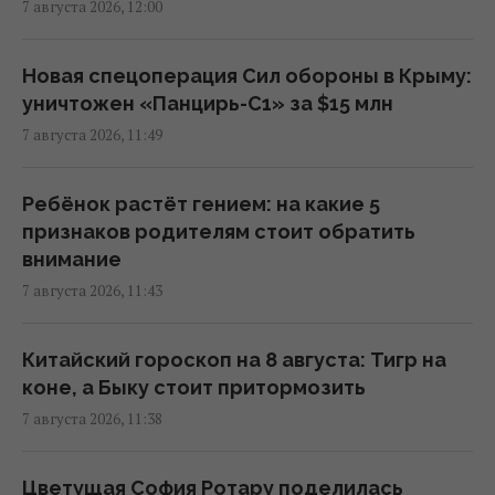
7 августа 2026, 12:00
11:46 пятница, 07 августа 2026
Новая спецоперация Сил обороны в Крыму:
Помидоры покраснеют мгновенно: чем
уничтожен «Панцирь-С1» за $15 млн
полить кусты для быстрого созревания
7 августа 2026, 11:49
11:45 пятница, 07 августа 2026
Ребёнок растёт гением: на какие 5
Испания отчеканила памятную серебряную
признаков родителям стоит обратить
монету в честь триумфа сборной по
внимание
футболу (фото)
7 августа 2026, 11:43
11:42 пятница, 07 августа 2026
Китайский гороскоп на 8 августа: Тигр на
687 тысяч солнечных панелей помогли
коне, а Быку стоит притормозить
городу пережить три урагана
7 августа 2026, 11:38
11:42 пятница, 07 августа 2026
Цветущая София Ротару поделилась