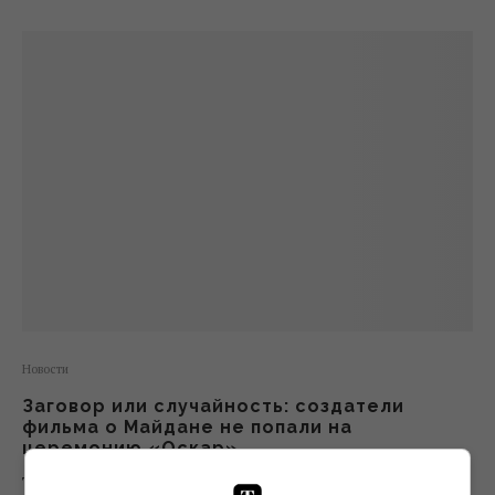
Новости
Заговор или случайность: создатели
фильма о Майдане не попали на
церемонию «Оскар»
Telekritika
29.02.2016 13:12