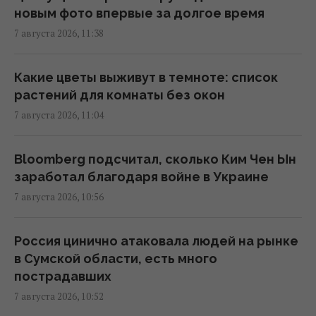
Конкурент для iPhone 17e: новый
новым фото впервые за долгое время
"народный" смартфон Samsung показали
7 августа 2026, 11:38
во всех цветах
11:40 пятница, 07 августа 2026
Какие цветы выживут в темноте: список
растений для комнаты без окон
Более трети поляков недовольны
7 августа 2026, 11:04
реакцией властей на инцидент с
российской ракетой, – опрос
11:39 пятница, 07 августа 2026
Bloomberg подсчитал, сколько Ким Чен Ын
заработал благодаря войне в Украине
7 августа 2026, 10:56
Российская элита боится ФСБ, которая все
больше выходит из-под контроля, -
Bloomberg
Россия цинично атаковала людей на рынке
11:26 пятница, 07 августа 2026
в Сумской области, есть много
пострадавших
7 августа 2026, 10:52
Как избежать штрафа за превышение норм