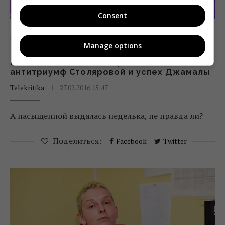
Consent
Диджитал
Новости
СМИ
Manage options
Итоги недели от Дуси: как Цукерберг
позволил нам оценить разными «лайками»
антитриумф Столяровой и успех Джамалы
Telekritika
27.02.2016 15:47
А насыщенной выдалась неделька, не правда ли?
Поделиться:
Facebook
Twitter