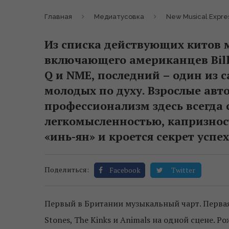
Главная
Медиатусовка
New Musical Expre
Из списка действующих китов 
включающего американцев Billb
Q и NME, последний – один из 
молодых по духу. Взрослые авт
профессионализм здесь всегда
легкомысленностью, капризнос
«инь-ян» и кроется секрет успех
Поделиться:
Facebook
Twitter
Первый в Британии музыкальный чарт. Первая 
Stones, The Kinks и Animals на одной сцене. Ро