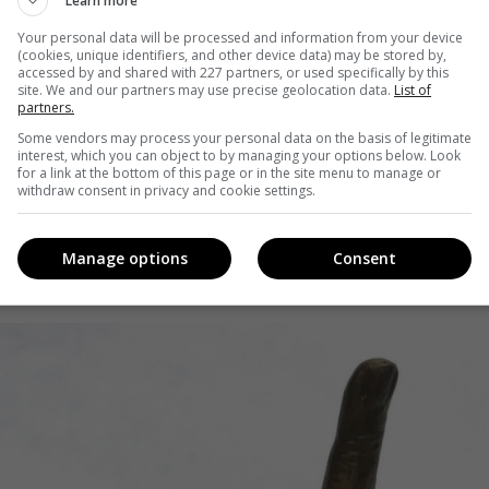
Learn more
 дух солдат во время второй мировой войны. Кроме того
Your personal data will be processed and information from your device
(cookies, unique identifiers, and other device data) may be stored by,
тво вскоре может разрешить открыть в Британии
accessed by and shared with 227 partners, or used specifically by this
site. We and our partners may use precise geolocation data.
List of
после запуска NME первым в Великобритании стал
partners.
самых продаваемых песен за неделю по примеру
Some vendors may process your personal data on the basis of legitimate
interest, which you can object to by managing your options below. Look
for a link at the bottom of this page or in the site menu to manage or
withdraw consent in privacy and cookie settings.
Manage options
Consent