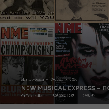
Медиатусовка
Обзоры
СМИ
NEW MUSICAL EXPRESS –
От
Telekritika
13.03.2018 19:53
9698