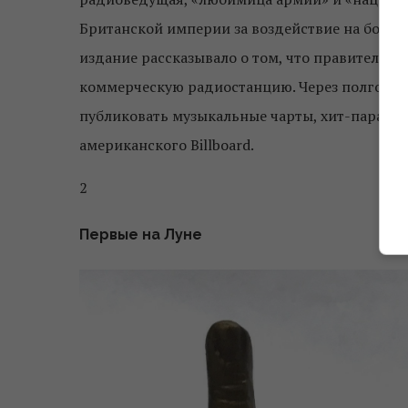
Британской империи за воздействие на боевой
издание рассказывало о том, что правительс
коммерческую радиостанцию. Через полгода 
публиковать музыкальные чарты, хит-парад 
американского Billboard.
2
Первые на Луне