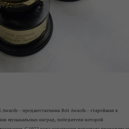
 Awards – предшественник Brit Awards – старейшая в
ия музыкальных наград, победители которой
лосования. С 1972 года церемония перестала проводитьс