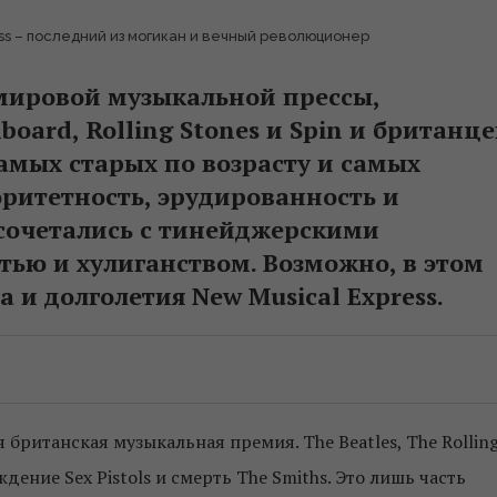
ss – последний из могикан и вечный революционер
мировой музыкальной прессы,
oard, Rolling Stones и Spin и британце
самых старых по возрасту и самых
оритетность, эрудированность и
 сочетались с тинейджерскими
тью и хулиганством. Возможно, в этом
а и долголетия New Musical Express.
британская музыкальная премия. The Beatles, The Rollin
ждение Sex Pistols и смерть The Smiths. Это лишь часть