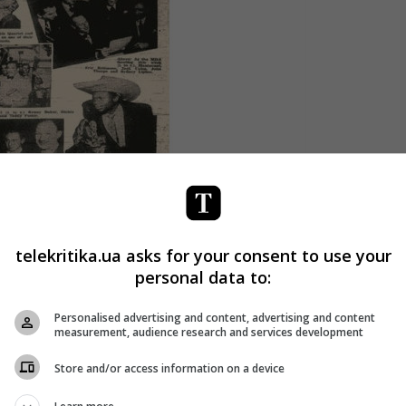
е первого выпуска: Вера Линн, Алан Дин, Гарри Голд и Те
telekritika.ua asks for your consent to use your
personal data to:
Personalised advertising and content, advertising and content
measurement, audience research and services development
поначалу газеты) в марте 1952 года были Тед Хит –
Store and/or access information on a device
го британского биг-бэнда 1950-х и Вера Линн – певица и
льное достояние» Британии, удостоенная ордена