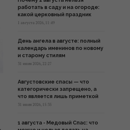
6 августа жара в Киеве
работать в саду и на огороде:
достигнет апогея: разогреет
какой церковный праздник
аж до +39°
1 августа 2026, 11:49
08:03 четверг, 06 августа 2026
День ангела в августе: полный
Магнитные бури 6-8 августа:
календарь именинов по новому
когда ждать нового удара
и старому стилям
(график)
31 июля 2026, 22:27
07:10 четверг, 06 августа 2026
Августовские спасы — что
6 августа пекло в Украине
категорически запрещено, а
достигнет максимума (карта)
что является лишь приметкой
06:30 четверг, 06 августа 2026
31 июля 2026, 15:35
Глобальное потепление может
1 августа - Медовый Спас: что
превысить критический порог
я
можно и нельзя делать на