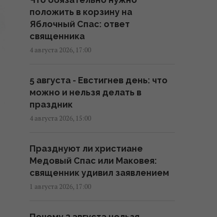
непогода и долгожданное
положить в корзину на
похолодание
Яблочный Спас: ответ
13:19 четверг, 06 августа 2026
священника
4 августа 2026, 17:00
После аномальной жары в
Украину ворвутся грозы,
5 августа - Евстигнев день: что
шквалы и град, - синоптик
можно и нельзя делать в
(карта)
праздник
09:31 четверг, 06 августа 2026
4 августа 2026, 15:00
Синоптик сообщила об
Празднуют ли христиане
окончании аномальной жары:
Медовый Спас или Маковея:
где первыми почувствуют
священник удивил заявлением
похолодание
1 августа 2026, 17:00
08:28 четверг, 06 августа 2026
Почему 2 августа нельзя