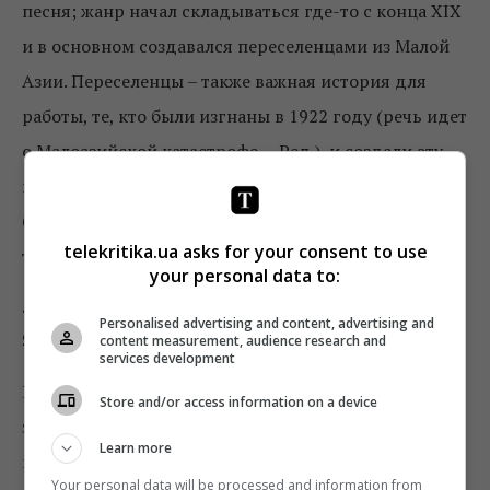
песня; жанр начал складываться где-то с конца XIX
и в основном создавался переселенцами из Малой
Азии. Переселенцы – также важная история для
работы, те, кто были изгнаны в 1922 году (
речь идет
о Малоазийской катастрофе. – Ред.), и создали эту
музыку. Песню для выставки я записал вместе с
берлинским музыкантом Юрием Гуржи, у которого
telekritika.ua asks for your consent to use
тоже греческие корни.
your personal data to:
«Музыка – это основной из моих
Personalised advertising and content, advertising and
языков»
content measurement, audience research and
services development
Вторая часть – это фотография, на которой
Store and/or access information on a device
запечатлен знак. Его я установил в поселке Шелек,
Learn more
где умер прадед, это в 120 километрах от Алматы.
Your personal data will be processed and information from