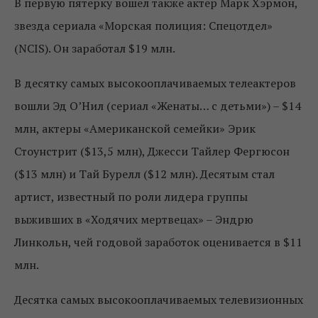
В первую пятерку вошел также актер Марк Хэрмон,
звезда сериала «Морская полиция: Спецотдел»
(NCIS). Он заработал $19 млн.
В десятку самых высокооплачиваемых телеактеров
вошли Эд О’Нил (сериал «Женаты… с детьми») – $14
млн, актеры «Американской семейки» Эрик
Стоунстрит ($13,5 млн), Джесси Тайлер Фергюсон
($13 млн) и Тай Бурелл ($12 млн). Десятым стал
артист, известный по роли лидера группы
выживших в «Ходячих мертвецах» – Эндрю
Линкольн, чей годовой заработок оценивается в $11
млн.
Десятка самых высокооплачиваемых телевизионных