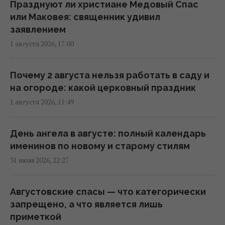
жары, - синоптик Диденко
Празднуют ли христиане Медовый Спас
14:48 среда, 05 августа 2026
или Маковея: священник удивил
заявлением
1 августа 2026, 17:00
Таинственные молнии вспыхивают под
водой: ученые до сих пор не знают, что это
10:38 среда, 05 августа 2026
Почему 2 августа нельзя работать в саду и
на огороде: какой церковный праздник
1 августа 2026, 11:49
По Украине прокатится волна непогоды:
синоптик предупредил о ливнях, грозах,
граде и шквалах
День ангела в августе: полный календарь
09:39 среда, 05 августа 2026
именинов по новому и старому стилям
31 июля 2026, 22:27
Во Львове на два дня объявили красную
опасность: что происходит (инфографика)
Августовские спасы — что категорически
08:54 среда, 05 августа 2026
запрещено, а что является лишь
приметкой