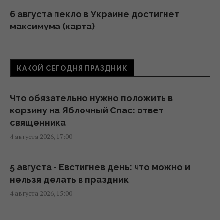
6 августа пекло в Украине достигнет
максимума (карта)
06:30 четверг, 06 августа 2026
КАКОЙ СЕГОДНЯ ПРАЗДНИК
Глобальное потепление может превысить
критический порог уже в ближайшие
месяцы, – ученый
Что обязательно нужно положить в
20:52 среда, 05 августа 2026
корзину на Яблочный Спас: ответ
священника
4 августа 2026, 17:00
Эль-Ниньо может привести к голоду в 45
странах: в ООН выпустили
предупреждение
5 августа - Евстигнев день: что можно и
16:57 среда, 05 августа 2026
нельзя делать в праздник
4 августа 2026, 15:00
Остался еще один день тотальной сильной