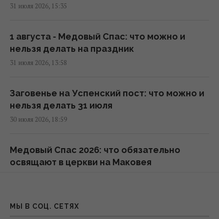
31 июля 2026, 15:35
5 августа киевлян ждет один из самых
жарких дней недели: раскалит до +35°
08:01 среда, 05 августа 2026
1 августа - Медовый Спас: что можно и
нельзя делать на праздник
31 июля 2026, 13:58
Солнце успокоилось, но не полностью: что
будет с магнитными бурями 5-7 августа
(график)
Заговенье на Успенский пост: что можно и
07:10 среда, 05 августа 2026
нельзя делать 31 июля
30 июля 2026, 18:59
5 августа жара в Украине приблизится к
пику (карта)
Медовый Спас 2026: что обязательно
06:30 среда, 05 августа 2026
освящают в церкви на Маковея
30 июля 2026, 15:24
Цунами все чаще накрывают Европу:
некоторые города уже активно готовятся к
Почему 30 июля не рекомендуется
МЫ В СОЦ. СЕТЯХ
новым угрозам
совершать крупные покупки: какой