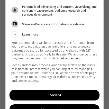
ПРЕМИЮ ИМЕНИ САХАРОВА ПРИСУДИЛИ
Personalised advertising and content, advertising and
content measurement, audience research and
ОЛЕГУ СЕНЦОВУ
services development
Store and/or access information on a device
Learn more
Your personal data will be processed and information from
your device (cookies, unique identifiers, and other device
data) may be stored by, accessed by and shared with 227
ПОГОДА НА ЗАВТРА
partners, or used specifically by this site. We and our partners
may use precise geolocation data.
List of partners.
Some vendors may process your personal data on the basis
Синоптик назвала области, которые
of legitimate interest, which you can object to by managing
первыми накроет непогода и
your options below. Look for a link at the bottom of this page
or in the site menu to manage or withdraw consent in privacy
долгожданное похолодание
and cookie settings.
13:19 четверг, 06 августа 2026
Consent
После аномальной жары в Украину
ворвутся грозы, шквалы и град, - синоптик