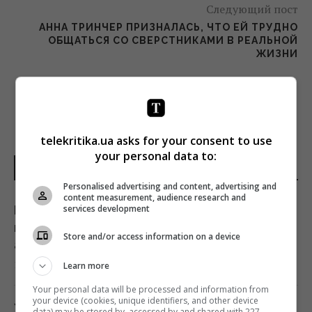
Следующий пост
АННА ТРИНЧЕР ПРИЗНАЛАСЬ, ЧТО ЕЙ ТРУДНО
ОБЩАТЬСЯ СО СВЕРСТНИКАМИ В РЕАЛЬНОЙ
ЖИЗНИ
telekritika.ua asks for your consent to use
your personal data to:
НОВОСТИ УКРАИНЫ
Personalised advertising and content, advertising and
content measurement, audience research and
services development
На Херсонщине россиянам приказали
начать "свободную охоту" на
Store and/or access information on a device
автотранспорт, – ОВА
16:09 суббота, 08 августа 2026
Learn more
Your personal data will be processed and information from
your device (cookies, unique identifiers, and other device
У российских "Искандеров" и "Цирконов"
data) may be stored by, accessed by and shared with 227