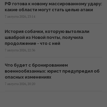
08:09 суббота, 08 августа 2026
РФ готова к новому массированному удару:
какие области могут стать целью атаки
7 августа 2026, 23:14
РФ полностью разрушила жилой дом в
Киевской области: погибли три человека,
среди них ребенок
История собачки, которую вытолкали
07:36 суббота, 08 августа 2026
шваброй из Новой почты, получила
продолжение - что с ней
7 августа 2026, 22:36
В июле Украина сбила 87% ударных дронов
и лишь 15% баллистических ракет, – отчет
05:31 суббота, 08 августа 2026
Что будет с бронированием
военнообязанных: юрист предупредил об
опасных изменениях
Зеленский отреагировал на принятие
7 августа 2026, 20:20
Сенатом США законопроекта о санкциях
против РФ
23:53 пятница, 07 августа 2026
С 1 сентября тысячи людей могут потерять
бронирование: кого коснутся изменения