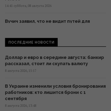
14:41 суббота, 08 августа 2026
Вучич заявил, что не видит путей для
скорейшего завершения войны в Украине
14:32 суббота, 08 августа 2026
ПОСЛЕДНИЕ НОВОСТИ
В Кировоградской области разбился
боевой вертолет: что известно
Доллар и евро в середине августа: банкир
12:17 суббота, 08 августа 2026
рассказал, стоит ли скупать валюту
8 августа 2026, 15:17
Украина согласилась не нападать на
нероссийские танкеры с нефтью в Черном
В Украине изменили условия бронирования
море, - Bloomberg
работников: кто лишится брони с 1
11:24 суббота, 08 августа 2026
сентября
8 августа 2026, 13:48