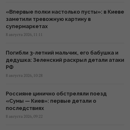
В России загорелись сразу два крупных
НПЗ после атаки украинских дронов
«Впервые полки настолько пусты»: в Киеве
10:55 суббота, 08 августа 2026
заметили тревожную картину в
супермаркетах
8 августа 2026, 11:11
Ни одну баллистическую ракету не сбили:
Воздушные силы раскрыли детали ночной
атаки россиян
Погибли 3-летний мальчик, его бабушка и
09:26 суббота, 08 августа 2026
дедушка: Зеленский раскрыл детали атаки
РФ
8 августа 2026, 10:28
Россия нашла слабое место украинской
ПВО, не оставляя шанса на реакцию, - CNN
08:30 суббота, 08 августа 2026
Россияне цинично обстреляли поезд
«Сумы — Киев»: первые детали о
последствиях
Россияне в очередной раз атаковали Киев:
8 августа 2026, 09:22
возникли масштабные пожары, есть
пострадавшие