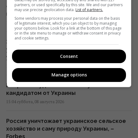
partners, or used specifically by this site. We and our partners
есть слабое звено: эксперт объяснил, как
may use precise geolocation data.
List of partners.
их уничтожать
Some vendors may process your personal data on the basis
16:03 суббота, 08 августа 2026
of legitimate interest, which you can object to by managing
your options below. Look for a link at the bottom of this page
or in the site menu to manage or withdraw consent in privacy
and cookie settings.
Зеленский: Украинская оборонка может
удвоить объемы производства, но есть
Consent
условие
15:13 суббота, 08 августа 2026
Manage options
Избрание судей МУС: что случилось с
кандидатом от Украины
15:04 суббота, 08 августа 2026
Россия уничтожает украинское сельское
хозяйство и саму природу Украины, –
Forbes