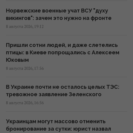
дронов
18:35 суббота, 08 августа 2026
Норвежские военные учат ВСУ "духу
викингов": зачем это нужно на фронте
8 августа 2026, 19:12
К 2030 году в Украине станет на треть
меньше первоклассников: эксперт
рассказала о рисках
Пришли сотни людей, и даже слетелись
16:46 суббота, 08 августа 2026
птицы: в Киеве попрощались с Алексеем
Юковым
8 августа 2026, 17:56
Россия готовит мощный удар по
энергетике Киева до 24 августа, -
мониторы
В Украине почти не осталось целых ТЭС:
16:43 суббота, 08 августа 2026
тревожное заявление Зеленского
8 августа 2026, 16:56
На Херсонщине россиянам приказали
начать "свободную охоту" на
Украинцам могут массово отменить
автотранспорт, – ОВА
бронирование за сутки: юрист назвал