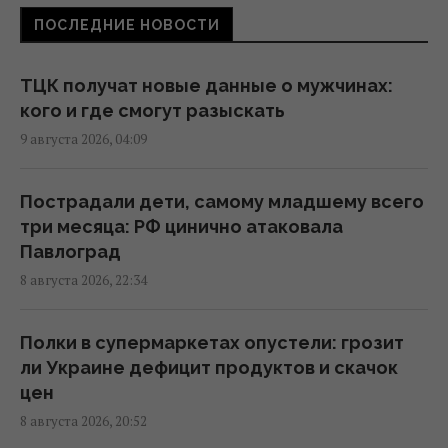
Скрытая мобилизация и манипуляции:
ПОСЛЕДНИЕ НОВОСТИ
Зеленский раскрыл дальнейшие планы
Путина
20:50 суббота, 08 августа 2026
ТЦК получат новые данные о мужчинах:
кого и где смогут разыскать
9 августа 2026, 04:09
Маск не разрешил Украине использовать
Starlink для ударов по России, - The Atlantic
19:19 суббота, 08 августа 2026
Пострадали дети, самому младшему всего
три месяца: РФ цинично атаковала
Павлоград
Пессимизм вернулся в Украину: аналитик
8 августа 2026, 22:34
предостерег от ошибочного взгляда на
войну
18:43 суббота, 08 августа 2026
Полки в супермаркетах опустели: грозит
ли Украине дефицит продуктов и скачок
цен
"Молимся, когда везем пациента": медики
8 августа 2026, 20:52
рассказали BBC об охоте российских