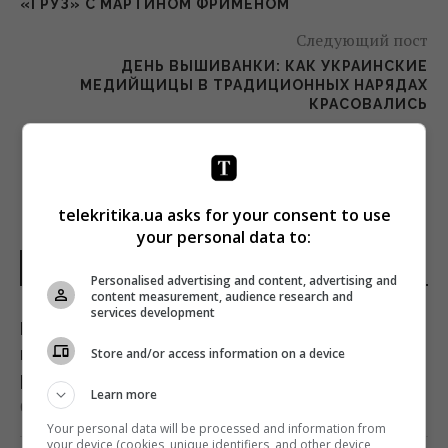
«ГРУЗ» С МАРТИНОМ ФРИМЕНОМ
Следующий пост
ДЕНЬ ВЫШИВАНКИ: КАК УКРАИНСКИЕ
МЕДИЙЩИЦЫ В ТРАДИЦИОННЫХ НАРЯДАХ
КРАСОВАЛИСЬ
telekritika.ua asks for your consent to use
your personal data to:
ПОСЛЕДНИЕ НОВОСТИ
Personalised advertising and content, advertising and
content measurement, audience research and
services development
РФ будет платить Украине по $20 млрд в
год: экономист оценил реальный механизм
Store and/or access information on a device
репараций
Learn more
04:37 суббота, 08 августа 2026
Your personal data will be processed and information from
your device (cookies, unique identifiers, and other device