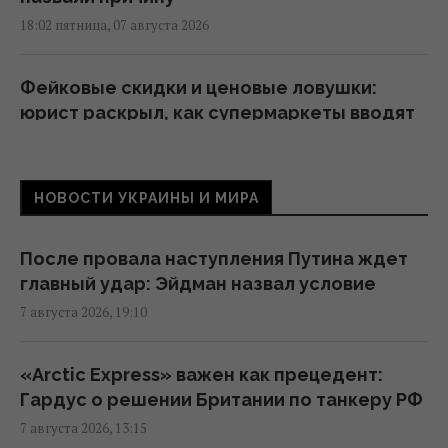
18:02 пятница, 07 августа 2026
Фейковые скидки и ценовые ловушки:
юрист раскрыл, как супермаркеты вводят
покупателей в заблуждение
17:48 пятница, 07 августа 2026
НОВОСТИ УКРАИНЫ И МИРА
Россияне массированно атаковали
объекты "Укрнафты": уничтожено
После провала наступления Путина ждет
критически важное оборудование
главный удар: Эйдман назвал условие
17:27 пятница, 07 августа 2026
7 августа 2026, 19:10
Украинцев предупредили об обмане на
«Arctic Express» важен как прецедент:
кассе: что делать, если цена в чеке выше
Гардус о решении Британии по танкеру РФ
ценника
7 августа 2026, 13:15