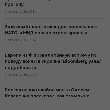
"Укрзализныця" меняет маршруты ряда
причину
поездов
5 августа 2026, 19:10
14:14 пятница, 07 августа 2026
Залужный попал в скандал после слов о
В Украине стремительно дорожает
НАТО: в МИД срочно отреагировали
аренда: Киев среди лидеров
5 августа 2026, 18:44
13:51 пятница, 07 августа 2026
Европа и РФ провели тайную встречу по
В Украине выпустят памятную монету в
поводу войны в Украине: Bloomberg узнал
честь Иоанна Павла II
подробности
13:15 пятница, 07 августа 2026
5 августа 2026, 12:36
Блокировка портов уже привела к
Россия нашла слабое место Одессы:
остановке работы предприятий, – СМИ
Коваленко рассказал, как его можно
12:53 пятница, 07 августа 2026
закрыть
4 августа 2026, 19:10