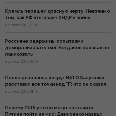
16:18 пятница, 07 августа 2026
Кремль перешел красную черту: Невзлин о
Без пересмотра прайс-кэпов Украине
том, как РФ втягивает КНДР в войну
будет сложнее импортировать
6 августа 2026, 19:10
электроэнергию зимой, – Центр Разумкова
16:04 пятница, 07 августа 2026
Россияне одержимы попытками
деморализовать тыл: Богданов призвал не
Нацбанк ужесточил гривню к евро:
паниковать
официальный курс валют на понедельник
6 августа 2026, 08:39
15:56 пятница, 07 августа 2026
После резонанса вокруг НАТО Залужный
Действительно ли семейная упаковка
расставил все точки над "i": что он сказал
выгодна: эксперты раскрыли неочевидный
6 августа 2026, 01:43
нюанс
15:37 пятница, 07 августа 2026
Почему США уже не могут заставить
Путина пойти на мир: Денисенко назвал