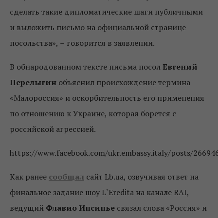
сделать такие дипломатические шаги публичными
и выложить письмо на официальной странице
посольства»,
–
говорится в заявлении.
В обнародованном тексте письма посол
Евгений
Перелыгин
объяснил происхождение термина
«Малороссия» и оскорбительность его применения
по отношению к Украине, которая борется с
российской агрессией.
https://www.facebook.com/ukr.embassy.italy/posts/2669
Как ранее
сообщал
сайт Lb.ua, озвучивая ответ на
финальное задание шоу L`Eredita на канале RAI,
ведущий
Флавио Инсинье
связал слова «Россия» и