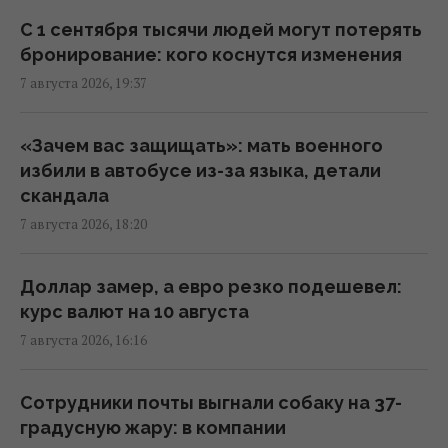
Россия ударила по футбольному стадиону
С 1 сентября тысячи людей могут потерять
"Черноморец" в Одессе, есть раненые
бронирование: кого коснутся изменения
(фото, видео)
7 августа 2026, 19:37
16:37 пятница, 07 августа 2026
«Зачем вас защищать»: мать военного
Дроны уже полдня атакуют Крым: ГУР
избили в автобусе из-за языка, детали
провел "морской парад" в Ялте
скандала
16:31 пятница, 07 августа 2026
7 августа 2026, 18:20
"Будет волна банкротства": разгром
Доллар замер, а евро резко подешевел:
складов Wildberries больно бьет по РФ, -
курс валют на 10 августа
Die Welt
7 августа 2026, 16:16
16:22 пятница, 07 августа 2026
Сотрудники почты выгнали собаку на 37-
В уголовном деле рынка "Столичный"
градусную жару: в компании
материалами стали сообщения о