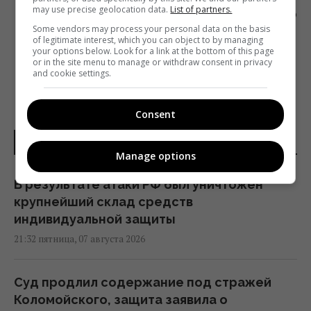
may use precise geolocation data.
List of partners.
СПУСТЯ 5 ЛЕТ НАЦСОВЕТ ВЫИГРАЛ СУД ПО
Some vendors may process your personal data on the basis
ШТРАФУ «112 УКРАИНА»
of legitimate interest, which you can object to by managing
your options below. Look for a link at the bottom of this page
or in the site menu to manage or withdraw consent in privacy
and cookie settings.
Consent
НОВОСТИ УКРАИНЫ
Manage options
В результате атаки РФ был уничтожен
крупнейший склад средств
индивидуальной защиты
21:32 пятница, 07 августа 2026
Суд продлил содержание под стражей
Коломойского, защита заявила о