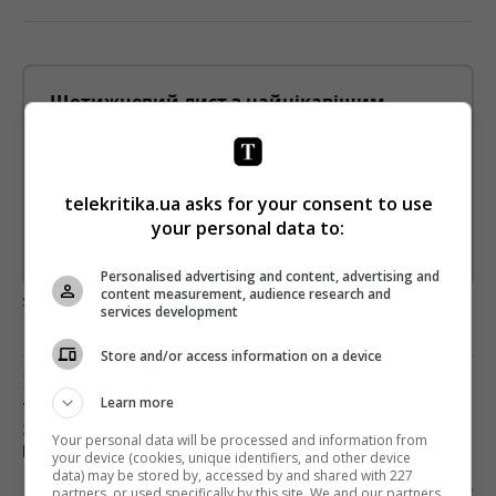
Щотижневий лист з найцікавішим.
Пишемо з любов'ю
!
Підпишіться ще раз, якщо не отримуєте від нас листи
telekritika.ua asks for your consent to use
*
Підписатись→
your personal data to:
Предоставлено SendPulse
Personalised advertising and content, advertising and
content measurement, audience research and
загрузка...
services development
Store and/or access information on a device
Предыдущий пост
Learn more
ТЕЛЕКАНАЛ «ПРЯМОЙ» ПРОСРОЧИЛ СРОК ПО
ЗАПУСКУ РАДИОСТАНЦИИ И ИГНОРИРУЕТ
Your personal data will be processed and information from
НАЦСОВЕТ
your device (cookies, unique identifiers, and other device
data) may be stored by, accessed by and shared with 227
Следующий пост
partners, or used specifically by this site. We and our partners