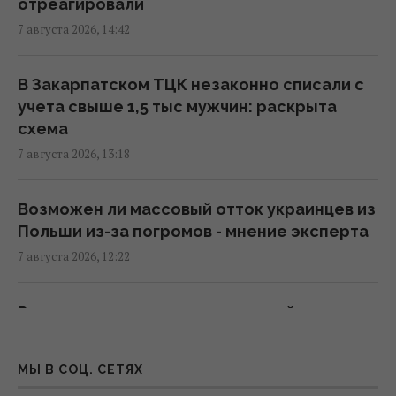
отреагировали
поддержке ВСУ, - СМИ
7 августа 2026, 14:42
16:06 пятница, 07 августа 2026
В Закарпатском ТЦК незаконно списали с
В июне – 30 бомб, в июле – более 50: в ОВА
учета свыше 1,5 тыс мужчин: раскрыта
заявили об усилении авиаударов по Сумам
схема
16:04 пятница, 07 августа 2026
7 августа 2026, 13:18
Киборга Оловаренко уже шестой год
Возможен ли массовый отток украинцев из
судят из-за конфликта с агитаторами
Польши из-за погромов - мнение эксперта
Шария, – Аронец
7 августа 2026, 12:22
15:51 пятница, 07 августа 2026
Россия цинично атаковала людей на рынке
Украинцы высказали мнение, когда
в Сумской области, есть много
закончится война, - результаты опроса
пострадавших
МЫ В СОЦ. СЕТЯХ
13:06 пятница, 07 августа 2026
7 августа 2026, 10:52