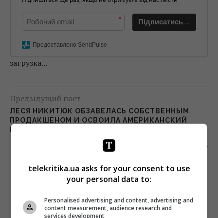
*
Підписатись→
Предоставлено SendPulse
загрузка...
Предыдущий пост
ЛЕСЯ НИКИТЮК ОБЗАВЕЛАСЬ СОБСТВЕННЫМ
ПРОДАКШЕНОМ И ОСВОИЛА АМЕРИКАНСКИЙ
ГРАНТ
Следующий пост
ТОМАШ ФИАЛА ИНВЕСТИРОВАЛ В
telekritika.ua asks for your consent to use
МЕДИАХОЛДИНГ «НОВОЕ ВРЕМЯ» $10
your personal data to:
МИЛЛИОНОВ
Personalised advertising and content, advertising and
content measurement, audience research and
services development