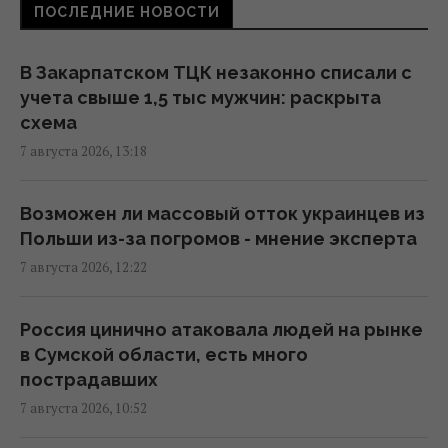
ПОСЛЕДНИЕ НОВОСТИ
Адвокат поставил под сомнение
беспристрастность антикоррупционной
вертикали в деле Галущенко
В Закарпатском ТЦК незаконно списали с
10:59 пятница, 07 августа 2026
учета свыше 1,5 тыс мужчин: раскрыта
схема
7 августа 2026, 13:18
Угроза – баллистика: можно ли уничтожить
пусковые установки россиян
10:54 пятница, 07 августа 2026
Возможен ли массовый отток украинцев из
Польши из-за погромов - мнение эксперта
7 августа 2026, 12:22
Дроны поразили склад Wildberries в
Екатеринбурге за 2000 км от границы
(видео)
Россия цинично атаковала людей на рынке
09:11 пятница, 07 августа 2026
в Сумской области, есть много
пострадавших
7 августа 2026, 10:52
Россия использует украинских
военнопленных для формирования боевых