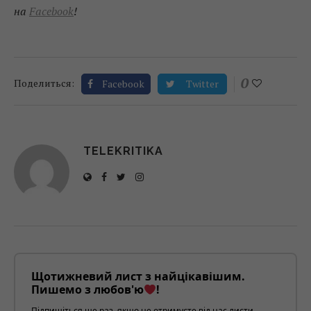
на
Facebook
!
0
Поделиться:
Facebook
Twitter
TELEKRITIKA
Щотижневий лист з найцікавішим.
Пишемо з любов'ю
!
Підпишіться ще раз, якщо не отримуєте від нас листи