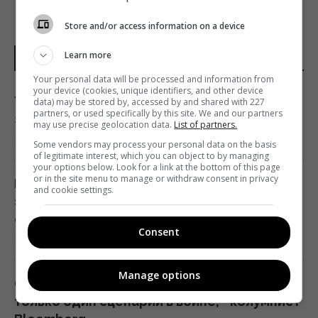
Store and/or access information on a device
Learn more
НОВОСТИ УКРАИНЫ
Your personal data will be processed and information from
your device (cookies, unique identifiers, and other device
Украинцы высказали мнение, когда
data) may be stored by, accessed by and shared with 227
partners, or used specifically by this site. We and our partners
закончится война, - результаты опроса
may use precise geolocation data.
List of partners.
13:06 пятница, 07 августа 2026
Some vendors may process your personal data on the basis
of legitimate interest, which you can object to by managing
your options below. Look for a link at the bottom of this page
or in the site menu to manage or withdraw consent in privacy
РФ наращивает выпуск "Искандеров":
and cookie settings.
эксперт объяснил, почему Украине тяжело
с этим бороться
Consent
13:04 пятница, 07 августа 2026
Manage options
Союзники подвели Украину и оставили
только один сценарий в войне, - колумнист