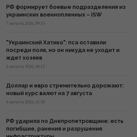
подразделений, - ISW
РФ формирует боевые подразделения из
08:24 пятница, 07 августа 2026
украинских военнопленных – ISW
7 августа 2026, 09:53
Камера в подъезде и во дворе: когда
можно ставить без согласия соседей, а
"Украинский Хатико": пса оставили
когда нельзя
посреди поля, но он никуда не уходит и
07:50 пятница, 07 августа 2026
ждет хозяев
6 августа 2026, 18:15
"Это просто сафари": жители Запорожья
рассказали Reuters об охоте российских
Доллар и евро стремительно дорожают:
дронов
новый курс валют на 7 августа
07:46 пятница, 07 августа 2026
6 августа 2026, 15:58
Июньский оптимизм украинцев улетучился,
РФ ударила по Днепропетровщине: есть
перелома в войне нет, – немецкий эксперт
погибшие, ранения и разрушения
05:25 пятница, 07 августа 2026
инфраструктуры