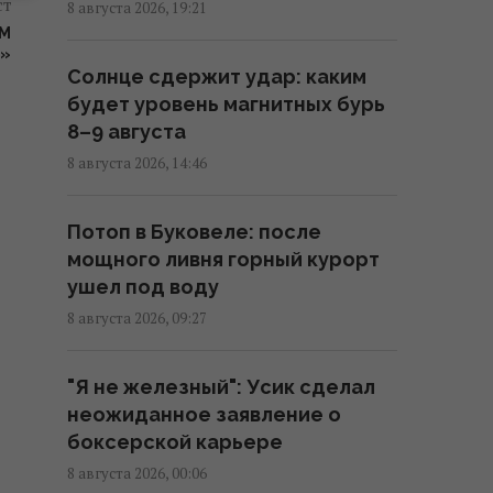
ст
12:13 суббота, 08 августа 2026
8 августа 2026, 19:21
ЫМ
»
Главный генерал США ищет
Солнце сдержит удар: каким
выход из войны в Иране, чтобы
будет уровень магнитных бурь
не разозлить Трампа, - CNN
8–9 августа
11:21 суббота, 08 августа 2026
8 августа 2026, 14:46
Разведка США связывает с
Потоп в Буковеле: после
Россией дрон со взрывчаткой в
мощного ливня горный курорт
аэропорту Лейпцига, – WSJ
ушел под воду
09:59 суббота, 08 августа 2026
8 августа 2026, 09:27
"Смело и мужественно": СМИ
"Я не железный": Усик сделал
раскрыли, кто спас украинский
неожиданное заявление о
самолет от дрона в Лейпциге
боксерской карьере
08:59 суббота, 08 августа 2026
8 августа 2026, 00:06