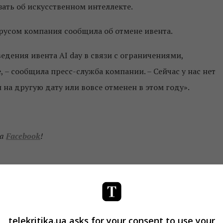
ать об искусственном интеллекте.
ирусом компания сообщила об отмене ивента.
дения ивента AI day в связи с ограничениями,
 – сообщила пресс-служба компании. – Сейчас у нас нет
 на другую дату или вовсе отменен в этом году».
а
Facebook
!
telekritika.ua asks for your consent to use your