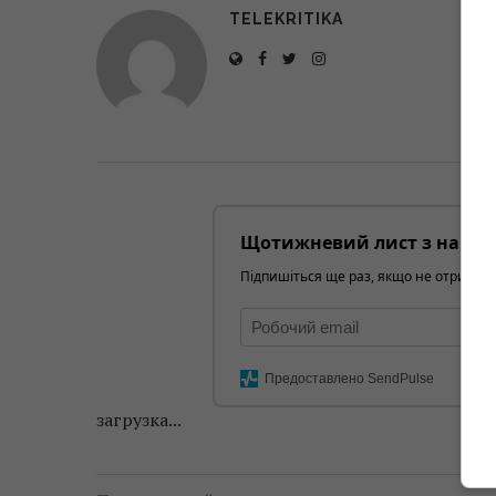
TELEKRITIKA
Щотижневий лист з найці
Підпишіться ще раз, якщо не отримуєт
Предоставлено SendPulse
загрузка...