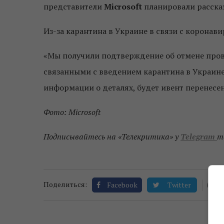
представители
Microsoft
планировали рассказ
Из-за карантина в Украине в связи с коронав
«Мы получили подтверждение об отмене прове
связанными с введением карантина в Украине,
информации о деталях, будет ивент перенесен
Фото: Microsoft
Подписывайтесь на «Телекритика» у
Telegram
т
0
Поделиться:
Facebook
Twitter