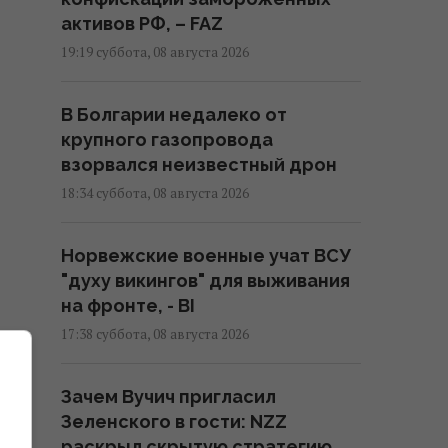
активов РФ, – FAZ
19:19 суббота, 08 августа 2026
В Болгарии недалеко от
крупного газопровода
взорвался неизвестный дрон
18:34 суббота, 08 августа 2026
Норвежские военные учат ВСУ
"духу викингов" для выживания
на фронте, - BI
17:38 суббота, 08 августа 2026
Зачем Вучич пригласил
Зеленского в гости: NZZ
раскрыл скрытую стратегию