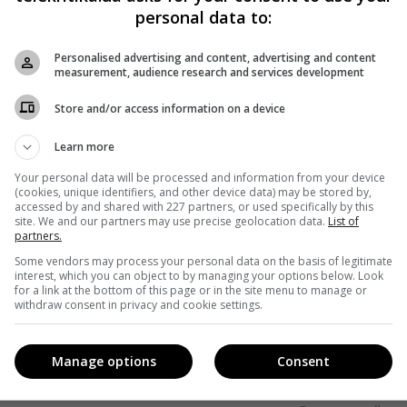
personal data to:
Personalised advertising and content, advertising and content
measurement, audience research and services development
Store and/or access information on a device
Learn more
Your personal data will be processed and information from your device
(cookies, unique identifiers, and other device data) may be stored by,
кавішим. Пишемо з любов'ю
!
accessed by and shared with 227 partners, or used specifically by this
site. We and our partners may use precise geolocation data.
List of
е від нас листи
partners.
Some vendors may process your personal data on the basis of legitimate
*
Підписатись→
interest, which you can object to by managing your options below. Look
for a link at the bottom of this page or in the site menu to manage or
withdraw consent in privacy and cookie settings.
Manage options
Consent