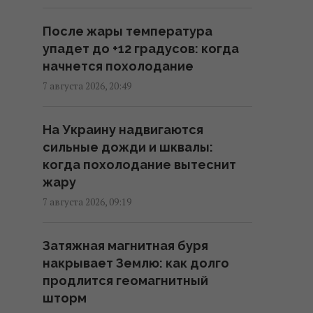
Трамп неохотно усиливает
После жары температура
давление на РФ, но
упадет до +12 градусов: когда
законопроект Грэма заставит
начнется похолодание
его принять меры, – WSJ
7 августа 2026, 20:49
02:56 суббота, 08 августа 2026
На Украину надвигаются
Мелони отреагировала на
сильные дожди и шквалы:
требование Испании о
когда похолодание вытеснит
проведении пограничных
жару
проверок в Шенгенской зоне
7 августа 2026, 09:19
02:23 суббота, 08 августа 2026
Затяжная магнитная буря
Саудовская Аравия, Пакистан и
накрывает Землю: как долго
Турция заключили соглашение
продлится геомагнитный
о взаимной обороне, – Reuters
шторм