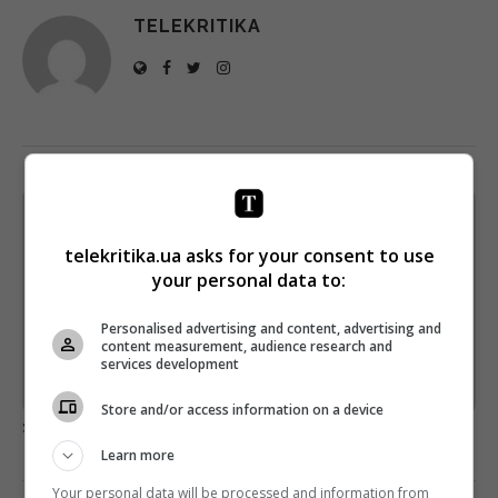
TELEKRITIKA
Щотижневий лист з найцікавішим.
Пишемо з любов'ю
!
telekritika.ua asks for your consent to use
your personal data to:
Підпишіться ще раз, якщо не отримуєте від нас листи
*
Personalised advertising and content, advertising and
Підписатись→
content measurement, audience research and
services development
Предоставлено SendPulse
Store and/or access information on a device
загрузка...
Learn more
Your personal data will be processed and information from