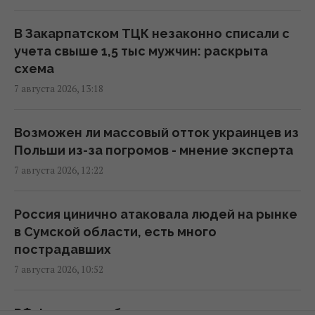
с этим бороться
13:04 пятница, 07 августа 2026
В Закарпатском ТЦК незаконно списали с
учета свыше 1,5 тыс мужчин: раскрыта
схема
Союзники подвели Украину и оставили
7 августа 2026, 13:18
только один сценарий в войне, - колумнист
Bloomberg
12:31 пятница, 07 августа 2026
Возможен ли массовый отток украинцев из
Польши из-за погромов - мнение эксперта
7 августа 2026, 12:22
В Коблево во время купания в море от
взрыва погиб мужчина, есть раненые
12:04 пятница, 07 августа 2026
Россия цинично атаковала людей на рынке
в Сумской области, есть много
пострадавших
Угроза для Украины: журналисты
7 августа 2026, 10:52
составили карту со 150 военными
объектами в Беларуси
11:16 пятница, 07 августа 2026
РФ формирует боевые подразделения из