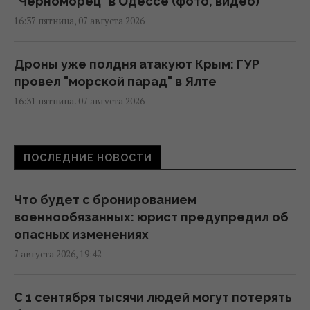
"Черноморец" в Одессе (фото, видео)
16:37 пятница, 07 августа 2026
Дроны уже полдня атакуют Крым: ГУР
провел "морской парад" в Ялте
16:31 пятница, 07 августа 2026
"Будет волна банкротства": разгром
ПОСЛЕДНИЕ НОВОСТИ
складов Wildberries больно бьет по РФ, -
Die Welt
16:22 пятница, 07 августа 2026
Что будет с бронированием
военнообязанных: юрист предупредил об
опасных изменениях
В уголовном деле рынка "Столичный"
7 августа 2026, 19:42
материалами стали сообщения о
поддержке ВСУ, - СМИ
16:06 пятница, 07 августа 2026
С 1 сентября тысячи людей могут потерять