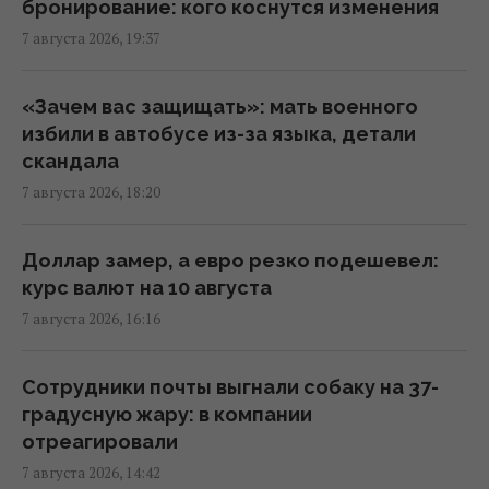
бронирование: кого коснутся изменения
7 августа 2026, 19:37
В июне – 30 бомб, в июле – более 50: в ОВА
заявили об усилении авиаударов по Сумам
16:04 пятница, 07 августа 2026
«Зачем вас защищать»: мать военного
избили в автобусе из-за языка, детали
скандала
Киборга Оловаренко уже шестой год
7 августа 2026, 18:20
судят из-за конфликта с агитаторами
Шария, – Аронец
15:51 пятница, 07 августа 2026
Доллар замер, а евро резко подешевел:
курс валют на 10 августа
7 августа 2026, 16:16
Украинцы высказали мнение, когда
закончится война, - результаты опроса
13:06 пятница, 07 августа 2026
Сотрудники почты выгнали собаку на 37-
градусную жару: в компании
отреагировали
РФ наращивает выпуск "Искандеров":
7 августа 2026, 14:42
эксперт объяснил, почему Украине тяжело