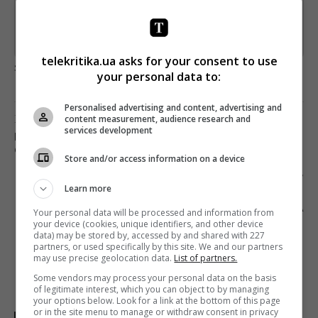
*
Підписатись→
Предоставлено SendPulse
telekritika.ua asks for your consent to use
загрузка...
your personal data to:
Personalised advertising and content, advertising and
Предыдущий пост
content measurement, audience research and
services development
ПОКАЗАТЕЛИ NETFLIX ПРЕВЫСИЛИ
ОЖИДАНИЯ АНАЛИТИКОВ
Store and/or access information on a device
Следующий пост
Learn more
ПОГИБ ОДИН ИЗ ПОДОЗРЕВАЕМЫХ В
УБИЙСТВЕ САУДОВСКОГО ЖУРНАЛИСТА
Your personal data will be processed and information from
your device (cookies, unique identifiers, and other device
data) may be stored by, accessed by and shared with 227
partners, or used specifically by this site. We and our partners
may use precise geolocation data.
List of partners.
Some vendors may process your personal data on the basis
of legitimate interest, which you can object to by managing
your options below. Look for a link at the bottom of this page
or in the site menu to manage or withdraw consent in privacy