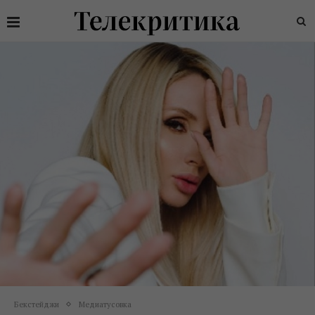
Бекстейджи
Медиатусовка