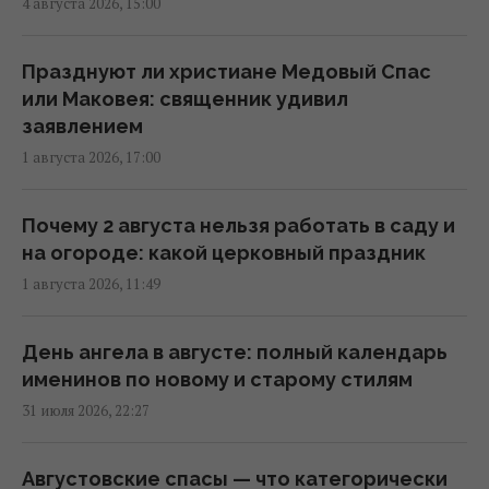
4 августа 2026, 15:00
6 августа жара в Киеве достигнет апогея:
разогреет аж до +39°
Празднуют ли христиане Медовый Спас
08:03 четверг, 06 августа 2026
или Маковея: священник удивил
заявлением
1 августа 2026, 17:00
Магнитные бури 6-8 августа: когда ждать
нового удара (график)
07:10 четверг, 06 августа 2026
Почему 2 августа нельзя работать в саду и
на огороде: какой церковный праздник
1 августа 2026, 11:49
6 августа пекло в Украине достигнет
максимума (карта)
06:30 четверг, 06 августа 2026
День ангела в августе: полный календарь
именинов по новому и старому стилям
31 июля 2026, 22:27
Глобальное потепление может превысить
критический порог уже в ближайшие
месяцы, – ученый
Августовские спасы — что категорически