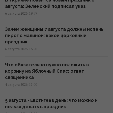
августа: Зеленский подписал указ
6 августа 2026, 19:49
Синоптик назвала области, которые
первыми накроет непогода и
долгожданное похолодание
Зачем женщины 7 августа должны испечь
13:19 четверг, 06 августа 2026
пирог с малиной: какой церковный
праздник
6 августа 2026, 16:50
После аномальной жары в Украину
ворвутся грозы, шквалы и град, - синоптик
(карта)
Что обязательно нужно положить в
09:31 четверг, 06 августа 2026
корзину на Яблочный Спас: ответ
священника
4 августа 2026, 17:00
Синоптик сообщила об окончании
аномальной жары: где первыми
почувствуют похолодание
5 августа - Евстигнев день: что можно и
08:28 четверг, 06 августа 2026
нельзя делать в праздник