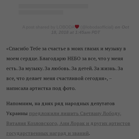
A post shared by LOBODA
(@lobodaofficial)
on Oct
18, 2018 at 1:45am PDT
«Спасибо Тебе за счастье в моих глазах и музыку в
моем сердце. Благодарю НЕБО за все, что у меня
есть. За музыку. За любовь. За детей. За жизнь. За
все, что делает меня счастливой сегодня», –
написала артистка под фото.
Напомним, на днях ряд народных депутатов
Украины
предложили лишить Светлану Лободу,
Виталия Козловского, Ани Лорак и других артистов
государственных наград и званий
.