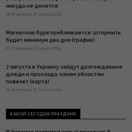
никуда не денется
08:00 пятница, 07 августа 2026
Магнитная буря приближается: штормить
будет минимум два дня (график)
07:10 пятница, 07 августа 2026
7 августа в Украину зайдут долгожданные
дожди и прохлада: каким областям
повезет (карта)
06:30 пятница, 07 августа 2026
7 августа Украину накроет непогода:
КАКОЙ СЕГОДНЯ ПРАЗДНИК
синоптики предупреждают об опасности
после жары
13:46 четверг, 06 августа 2026
В Украине появится новый праздник 8