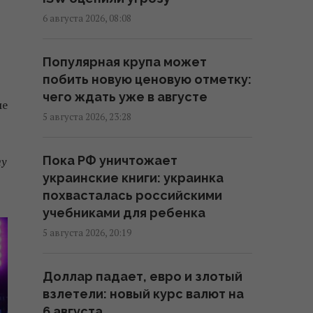
15:40 четверг, 06 августа 2026
6 августа 2026, 08:08
Украинец в Германии шпионил
Популярная крупа может
за оборонным предприятием,
побить новую ценовую отметку:
его задержали
чего ждать уже в августе
15:34 четверг, 06 августа 2026
ме
5 августа 2026, 23:28
Россия срочно ищет замену
Пока РФ уничтожает
ту
своим "Искандарам": эксперт
украинские книги: украинка
указал причину
похвасталась российскими
15:22 четверг, 06 августа 2026
учебниками для ребенка
5 августа 2026, 20:19
Оккупанты атаковали дроном
маршрутку в Херсоне: среди
Доллар падает, евро и злотый
раненых – ребенок
взлетели: новый курс валют на
15:09 четверг, 06 августа 2026
6 августа