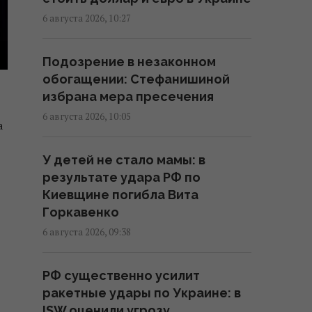
16:57 четверг, 06 августа 2026
6 августа 2026, 10:27
В Фонде госимущества
Подозрение в незаконном
прогнозируют сложности с
обогащении: Стефанишиной
приватизацией крупных
избрана мера пресечения
государственных активов
6 августа 2026, 10:05
15:58 четверг, 06 августа 2026
а
У детей не стало мамы: в
Когда у Украины появится
результате удара РФ по
собственная баллистика:
Киевщине погибла Вита
Зеленский раскрыл сроки
Горкавенко
15:45 четверг, 06 августа 2026
6 августа 2026, 09:38
В Румынии уже знают, куда РФ
РФ существенно усилит
нанесет удар в следующий раз,
ракетные удары по Украине: в
– СМИ
ISW оценили угрозу