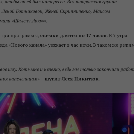
, чтобы он ей был интересен. Вся творческая группа
к, Леной Ботниковой, Женей Скрипниченко, Максом
али «Шалену зірку»».
я три программы,
съемки длятся по 17 часов.
В 7 утра
да «Нового канала» уезжает в час ночи. В таком же режи
ое шоу. Хоть мне и нелегко, ведь мы только закончили рабо
одаря капельницам»
–
шутит Леся Никитюк.