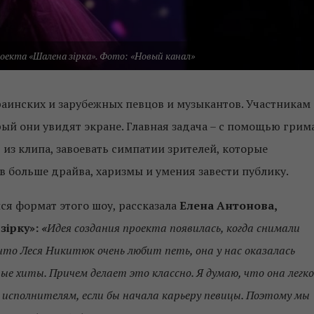
оекта «Шалена зірка». Фото: «Новый канал»
раинских и зарубежных певцов и музыкантов. Участникам
рый они увидят экране. Главная задача – с помощью грим
из клипа, завоевать симпатии зрителей, которые
ов больше драйва, харизмы и умения завести публику.
лся формат этого шоу, рассказала
Елена Антонова,
зірку»:
«
Идея создания проекта появилась, когда снимали
что Леся Никитюк очень любит петь, она у нас оказалась
вые хиты. Причем делает это классно. Я думаю, что она легко
исполнителям, если бы начала карьеру певицы. Поэтому мы