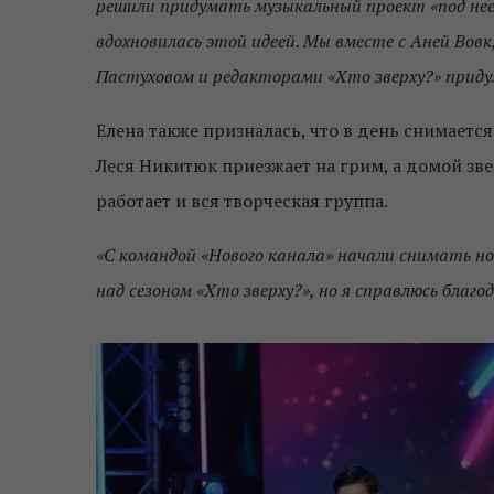
решили придумать музыкальный проект «под нее»
вдохновилась этой идеей. Мы вместе с Аней Вов
Пастуховом и редакторами «Хто зверху?» придум
Елена также призналась, что в день снимаетс
Леся Никитюк приезжает на грим, а домой звез
работает и вся творческая группа.
«С командой «Нового канала» начали снимать нов
над сезоном «Хто зверху?», но я справлюсь благ