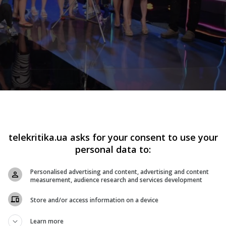
. Так разбивали тарелку. Фото: «Новый канал»
в и финала. В одном из раундов звезды попытаются угада
telekritika.ua asks for your consent to use your
personal data to:
 – с помощью танцев постараются изобразить песню,
на будет угадать группа поддержки, состоящая из двух
Personalised advertising and content, advertising and content
measurement, audience research and services development
а. К слову, именно они будут помогать и поддерживать
Store and/or access information on a device