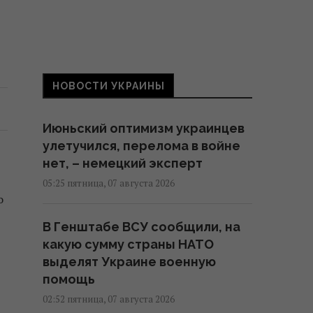
НОВОСТИ УКРАИНЫ
Июньский оптимизм украинцев
улетучился, перелома в войне
нет, – немецкий эксперт
05:25 пятница, 07 августа 2026
о
В Генштабе ВСУ сообщили, на
какую сумму страны НАТО
выделят Украине военную
помощь
02:52 пятница, 07 августа 2026