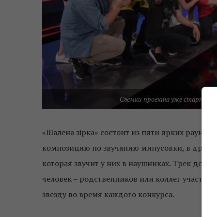
Съемки проекта уже стартоали
«Шалена зірка» состоит из пяти ярких раундо
композицию по звучанию минусовки, в другом
которая звучит у них в наушниках. Трек долж
человек – родственников или коллег участник
звезду во время каждого конкурса.