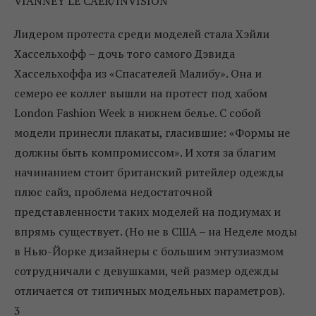
VIANNEY LE CAER/INVISION
Лидером протеста среди моделей стала Хэйли
Хассельхофф – дочь того самого Дэвида
Хассельхоффа из «Спасателей Малибу». Она и
семеро ее коллег вышли на протест под хабом
London Fashion Week в нижнем белье. С собой
модели принесли плакаты, гласившие: «Формы не
должны быть компромиссом». И хотя за благим
начинанием стоит британский ритейлер одежды
плюс сайз, проблема недостаточной
представленности таких моделей на подиумах и
впрямь существует. (Но не в США – на Неделе моды
в Нью-Йорке дизайнеры с большим энтузиазмом
сотрудничали с девушками, чей размер одежды
отличается от типичных модельных параметров).
3