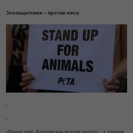
Зоозащитники – против меха
_
_
«Позор тебе, Лондонская неделя моды!» – с такими