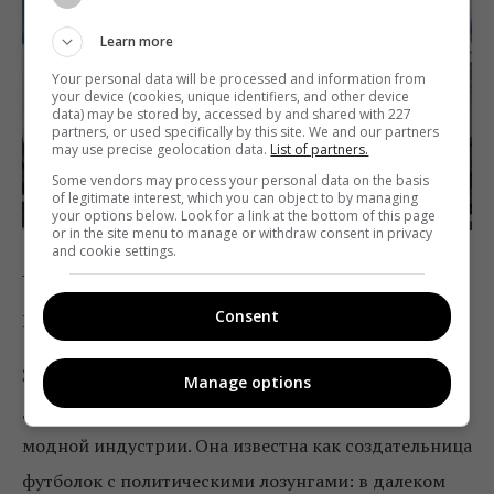
Learn more
Your personal data will be processed and information from
your device (cookies, unique identifiers, and other device
data) may be stored by, accessed by and shared with 227
partners, or used specifically by this site. We and our partners
may use precise geolocation data.
List of partners.
Some vendors may process your personal data on the basis
of legitimate interest, which you can object to by managing
your options below. Look for a link at the bottom of this page
or in the site menu to manage or withdraw consent in privacy
and cookie settings.
_
Consent
Darren Gerrish
Зоозищитники и другие активисты могут считать
Manage options
дизайнера Кэтрин Хэмнетт своим эмиссаром в
модной индустрии. Она известна как создательница
футболок с политическими лозунгами: в далеком