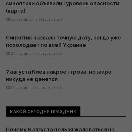
синоптики объявили I уровень опасности
(карта)
08:55 пятница, 07 августа 2026
Синоптик назвала точную дату, когда уже
похолодает по всей Украине
08:23 пятница, 07 августа 2026
7 августа Киев накроет гроза, но жара
никуда не денется
08:00 пятница, 07 августа 2026
Магнитная буря приближается: штормить
КАКОЙ СЕГОДНЯ ПРАЗДНИК
будет минимум два дня (график)
07:10 пятница, 07 августа 2026
Почему 8 августа нельзя жаловаться на