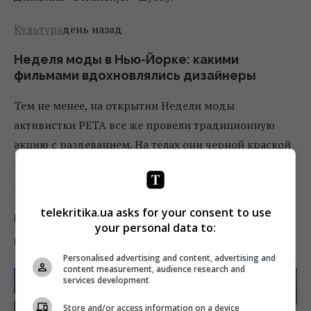
Культура
день назад
Неделя моды в Нью-Йорке: какими
фильмами вдохновлялись дизайнеры
Тем не менее, на открытии Недели моды
активистки PETA все же провели традиционную
акцию с раздеванием. На телах они черной краской
написали: «Носи свою собственную кожу».
4
telekritika.ua asks for your consent to use
Кэтрин Хэмнетт – за все хорошее и против
your personal data to:
всего плохого
Personalised advertising and content, advertising and
content measurement, audience research and
services development
Store and/or access information on a device