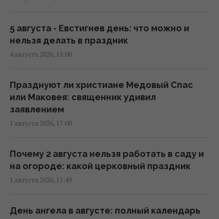
После аномальной жары в Украину
ворвутся грозы, шквалы и град, - синоптик
(карта)
5 августа - Евстигнев день: что можно и
09:31 четверг, 06 августа 2026
нельзя делать в праздник
4 августа 2026, 15:00
Синоптик сообщила об окончании
аномальной жары: где первыми
Празднуют ли христиане Медовый Спас
почувствуют похолодание
или Маковея: священник удивил
08:28 четверг, 06 августа 2026
заявлением
1 августа 2026, 17:00
6 августа жара в Киеве достигнет апогея:
разогреет аж до +39°
Почему 2 августа нельзя работать в саду и
08:03 четверг, 06 августа 2026
на огороде: какой церковный праздник
1 августа 2026, 11:49
Магнитные бури 6-8 августа: когда ждать
нового удара (график)
День ангела в августе: полный календарь