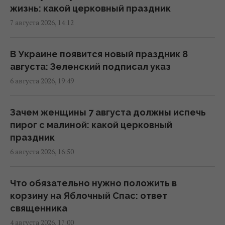
жизнь: какой церковный праздник
7 августа в Украину зайдут долгожданные
7 августа 2026, 14:12
дожди и прохлада: каким областям
повезет (карта)
06:30 пятница, 07 августа 2026
В Украине появится новый праздник 8
августа: Зеленский подписал указ
6 августа 2026, 19:49
7 августа Украину накроет непогода:
синоптики предупреждают об опасности
после жары
Зачем женщины 7 августа должны испечь
13:46 четверг, 06 августа 2026
пирог с малиной: какой церковный
праздник
6 августа 2026, 16:50
Синоптик назвала области, которые
первыми накроет непогода и
долгожданное похолодание
Что обязательно нужно положить в
13:19 четверг, 06 августа 2026
корзину на Яблочный Спас: ответ
священника
4 августа 2026, 17:00