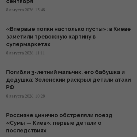
сентября
РФ полностью разрушила жилой дом в
8 августа 2026, 13:48
Киевской области: погибли три человека,
среди них ребенок
07:36 суббота, 08 августа 2026
«Впервые полки настолько пусты»: в Киеве
заметили тревожную картину в
супермаркетах
В июле Украина сбила 87% ударных дронов
8 августа 2026, 11:11
и лишь 15% баллистических ракет, – отчет
05:31 суббота, 08 августа 2026
Погибли 3-летний мальчик, его бабушка и
дедушка: Зеленский раскрыл детали атаки
Зеленский отреагировал на принятие
РФ
Сенатом США законопроекта о санкциях
8 августа 2026, 10:28
против РФ
23:53 пятница, 07 августа 2026
Россияне цинично обстреляли поезд
«Сумы — Киев»: первые детали о
В результате атаки РФ был уничтожен
последствиях
крупнейший склад средств