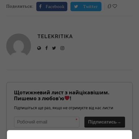
0
Поделиться:
Facebook
Twitter
TELEKRITIKA
Щотижневий лист з найцікавішим.
Пишемо з любов'ю
!
Підпишіться ще раз, якщо не отримуєте від нас листи
*
Підписатись→
Предоставлено SendPulse