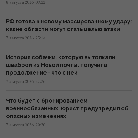
8 августа 2026, 09:22
индивидуальной защиты
21:32 пятница, 07 августа 2026
РФ готова к новому массированному удару:
какие области могут стать целью атаки
Суд продлил содержание под стражей
7 августа 2026, 23:14
Коломойского, защита заявила о
проблемах со здоровьем
20:39 пятница, 07 августа 2026
История собачки, которую вытолкали
шваброй из Новой почты, получила
продолжение - что с ней
РФ поставила антидроновые сети на свои
7 августа 2026, 22:36
субмарины, расположенные в тысячах
километров от Украины
20:35 пятница, 07 августа 2026
Что будет с бронированием
военнообязанных: юрист предупредил об
опасных изменениях
Киев будет значительно лучше
7 августа 2026, 20:20
подготовлен к зиме, но фактор обстрелов
и возможностей ПВО никто не отменял, -