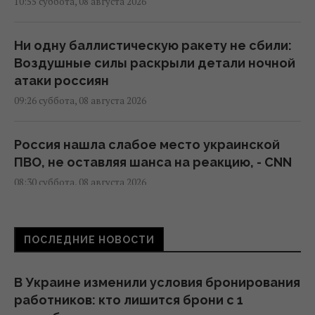
10:55 суббота, 08 августа 2026
Ни одну баллистическую ракету не сбили:
Воздушные силы раскрыли детали ночной
атаки россиян
09:26 суббота, 08 августа 2026
Россия нашла слабое место украинской
ПВО, не оставляя шанса на реакцию, - CNN
08:30 суббота, 08 августа 2026
Россияне в очередной раз атаковали Киев:
ПОСЛЕДНИЕ НОВОСТИ
возникли масштабные пожары, есть
пострадавшие
08:09 суббота, 08 августа 2026
В Украине изменили условия бронирования
работников: кто лишится брони с 1