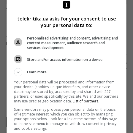
загрузка...
telekritika.ua asks for your consent to use
your personal data to:
Предыдущий пост
Personalised advertising and content, advertising and
? «ЛАНЕТ» 1 ЯНВАРЯ ОТКЛЮЧИЛ ДВА
content measurement, audience research and
ИНФОРМАЦИОННЫХ ТЕЛЕКАНАЛА
services development
Следующий пост
Store and/or access information on a device
РУДИМЕНТ «СОВКА». ТКАЧЕНКО ОТВЕТИЛ НА
СМЕЩЕНИЕ НОВОГОДНЕЙ РЕЧИ ПРЕЗИДЕНТА
Learn more
НА «1+1»
Your personal data will be processed and information from
your device (cookies, unique identifiers, and other device
data) may be stored by, accessed by and shared with 227
partners, or used specifically by this site. We and our partners
may use precise geolocation data.
List of partners.
Some vendors may process your personal data on the basis
of legitimate interest, which you can object to by managing
your options below. Look for a link at the bottom of this page
НОВОСТИ УКРАИНЫ
or in the site menu to manage or withdraw consent in privacy
and cookie settings.