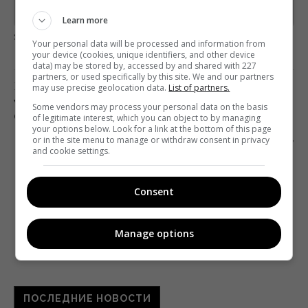
Предоставлено SendPulse
Learn more
загрузка...
Your personal data will be processed and information from
your device (cookies, unique identifiers, and other device
data) may be stored by, accessed by and shared with 227
partners, or used specifically by this site. We and our partners
Предыдущий пост
may use precise geolocation data.
List of partners.
УЧИТЕЛЬ АНГЛИЙСКОГО ЯЗЫКА ИЗ «ШКОЛЫ»
Some vendors may process your personal data on the basis
СДЕЛАЕТ СЕБЕ ТАТУ
of legitimate interest, which you can object to by managing
your options below. Look for a link at the bottom of this page
Следующий пост
or in the site menu to manage or withdraw consent in privacy
and cookie settings.
«ДОЛБАНЫЙ ЖУЖЖАЩИЙ “ДЮНКЕРК”»: ЧЛЕН
КИНОАКАДЕМИИ РАСКРИТИКОВАЛ
НОМИНАНТОВ НА «ОСКАР»
Consent
Manage options
ПОСЛЕДНИЕ НОВОСТИ