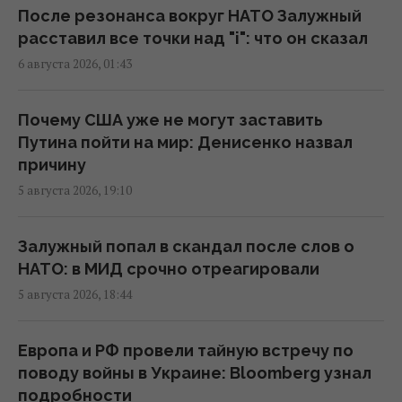
После резонанса вокруг НАТО Залужный
Действительно ли семейная упаковка
расставил все точки над "i": что он сказал
выгодна: эксперты раскрыли неочевидный
6 августа 2026, 01:43
нюанс
15:37 пятница, 07 августа 2026
Почему США уже не могут заставить
Путина пойти на мир: Денисенко назвал
"Укрзализныця" меняет маршруты ряда
причину
поездов
5 августа 2026, 19:10
14:14 пятница, 07 августа 2026
Залужный попал в скандал после слов о
В Украине стремительно дорожает
НАТО: в МИД срочно отреагировали
аренда: Киев среди лидеров
5 августа 2026, 18:44
13:51 пятница, 07 августа 2026
Европа и РФ провели тайную встречу по
В Украине выпустят памятную монету в
поводу войны в Украине: Bloomberg узнал
честь Иоанна Павла II
подробности