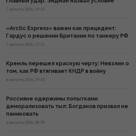
главный удар: Эйдман назвал условие
17:27 пятница, 07 августа 2026
7 августа 2026, 19:10
Украинцев предупредили об обмане на
«Arctic Express» важен как прецедент:
кассе: что делать, если цена в чеке выше
Гардус о решении Британии по танкеру РФ
ценника
7 августа 2026, 13:15
16:18 пятница, 07 августа 2026
Кремль перешел красную черту: Невзлин о
Без пересмотра прайс-кэпов Украине
том, как РФ втягивает КНДР в войну
будет сложнее импортировать
6 августа 2026, 19:10
электроэнергию зимой, – Центр Разумкова
16:04 пятница, 07 августа 2026
Россияне одержимы попытками
деморализовать тыл: Богданов призвал не
Нацбанк ужесточил гривню к евро:
паниковать
официальный курс валют на понедельник
6 августа 2026, 08:39
15:56 пятница, 07 августа 2026