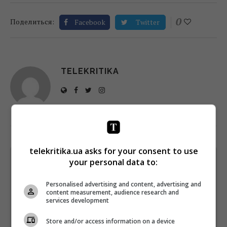
0
Поделиться:
Facebook
Twitter
TELEKRITIKA
telekritika.ua asks for your consent to use
your personal data to:
Щотижневий лист з найцікавішим.
Пишемо з любов'ю
!
Personalised advertising and content, advertising and
Підпишіться ще раз, якщо не отримуєте від нас листи
content measurement, audience research and
services development
*
Підписатись→
Store and/or access information on a device