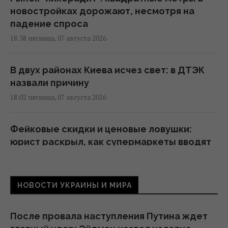
новостройках дорожают, несмотря на
падение спроса
18:38 пятница, 07 августа 2026
В двух районах Киева исчез свет: в ДТЭК
назвали причину
18:02 пятница, 07 августа 2026
Фейковые скидки и ценовые ловушки:
юрист раскрыл, как супермаркеты вводят
покупателей в заблуждение
17:48 пятница, 07 августа 2026
НОВОСТИ УКРАИНЫ И МИРА
Россияне массированно атаковали
объекты "Укрнафты": уничтожено
После провала наступления Путина ждет
критически важное оборудование