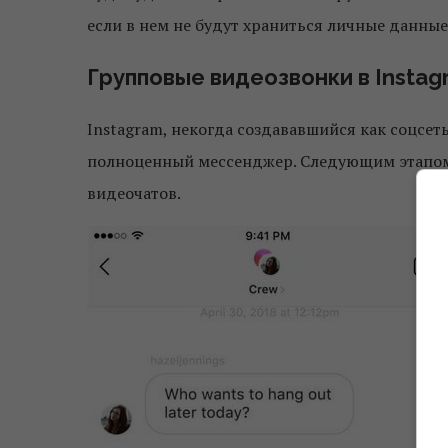
если в нем не будут храниться личные данные
Групповые видеозвонки в Insta
Instagram, некогда создававшийся как соцсет
полноценный мессенджер. Следующим этапом 
видеочатов.