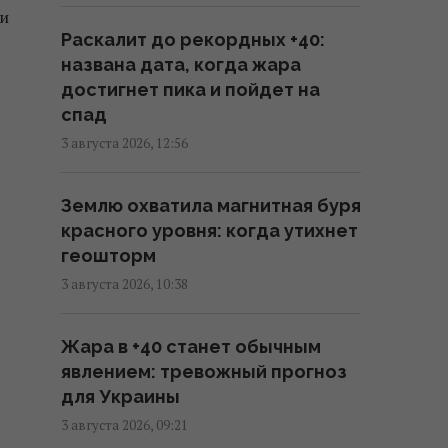
ри
утечки информации об
Раскалит до рекордных +40:
истощении запасов оружия в
названа дата, когда жара
США, - CNN
достигнет пика и пойдет на
07:23 пятница, 07 августа 2026
спад
3 августа 2026, 12:56
Путин может напасть на НАТО
уже осенью: разведка США
Землю охватила магнитная буря
опубликовала новый прогноз, -
красного уровня: когда утихнет
WSJ
геошторм
06:46 пятница, 07 августа 2026
3 августа 2026, 10:38
Удары России по кораблям в
Жара в +40 станет обычным
Черном море: в FP раскрыли
явлением: тревожный прогноз
последствия
для Украины
04:37 пятница, 07 августа 2026
3 августа 2026, 09:21