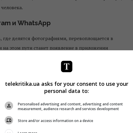
 человека.
gram и WhatsApp
ь, где делятся фотографиями, перевоплощается в
на этом пути станет появление в приложении
telekritika.ua asks for your consent to use your
personal data to:
Personalised advertising and content, advertising and content
measurement, audience research and services development
Store and/or access information on a device