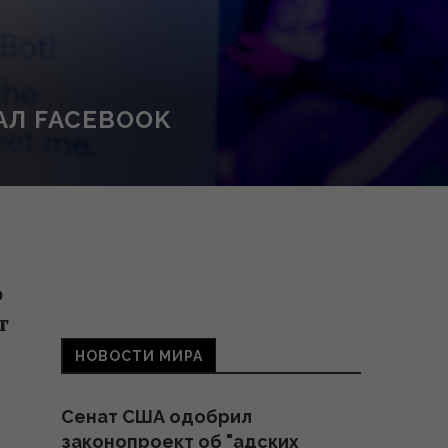
АЛ FACEBOOK
ю
т
НОВОСТИ МИРА
Сенат США одобрил
законопроект об "адских