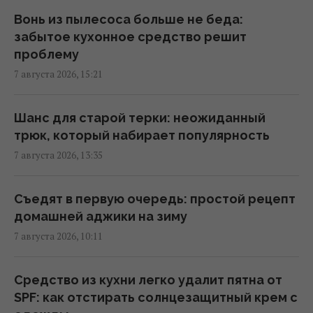
Вонь из пылесоса больше не беда:
Какое комнатное растение вам нравится:
забытое кухонное средство решит
психологический тест на суперсилу
проблему
18:00 пятница, 07 августа 2026
7 августа 2026, 15:21
Он лазал по деревьям, как кот, но при этом
Шанс для старой терки: неожиданный
был первой в истории собакой на планете
трюк, который набирает популярность
(фото)
7 августа 2026, 13:35
17:21 пятница, 07 августа 2026
Съедят в первую очередь: простой рецепт
Любят ли кошки своих хозяев так же, как
домашней аджики на зиму
собаки: вот что выяснила наука
7 августа 2026, 10:11
16:17 пятница, 07 августа 2026
Средство из кухни легко удалит пятна от
От поддельных гидов до ИИ: названы
SPF: как отстирать солнцезащитный крем с
самые опасные мошеннические ловушки