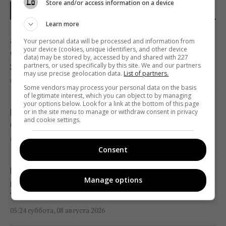
Store and/or access information on a device
НОВОСТИ ДНЯ
Learn more
8 августа: церковный праздник сегодня,
Your personal data will be processed and information from
your device (cookies, unique identifiers, and other device
что нужно сделать, чтобы исполнилось
data) may be stored by, accessed by and shared with 227
partners, or used specifically by this site. We and our partners
желание
may use precise geolocation data.
List of partners.
06:30 суббота, 08 августа 2026
Some vendors may process your personal data on the basis
of legitimate interest, which you can object to by managing
your options below. Look for a link at the bottom of this page
Поражают воображение: какие самые
or in the site menu to manage or withdraw consent in privacy
and cookie settings.
большие организмы на планете
06:27 суббота, 08 августа 2026
Consent
Пчелы ориентируются не только по солнцу
Manage options
и запаху: у них обнаружили еще один
"компас"
05:24 суббота, 08 августа 2026