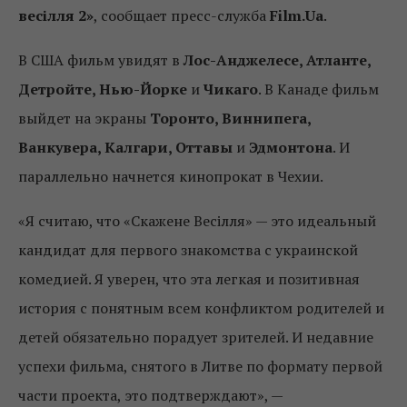
весілля 2»
, сообщает пресс-служба
Film.Ua
.
В США фильм увидят в
Лос-Анджелесе, Атланте,
Детройте, Нью-Йорке
и
Чикаго
. В Канаде фильм
выйдет на экраны
Торонто, Виннипега,
Ванкувера, Калгари, Оттавы
и
Эдмонтона
. И
параллельно начнется кинопрокат в Чехии.
«Я считаю, что «Скажене Весілля» — это идеальный
кандидат для первого знакомства с украинской
комедией. Я уверен, что эта легкая и позитивная
история с понятным всем конфликтом родителей и
детей обязательно порадует зрителей. И недавние
успехи фильма, снятого в Литве по формату первой
части проекта, это подтверждают», —