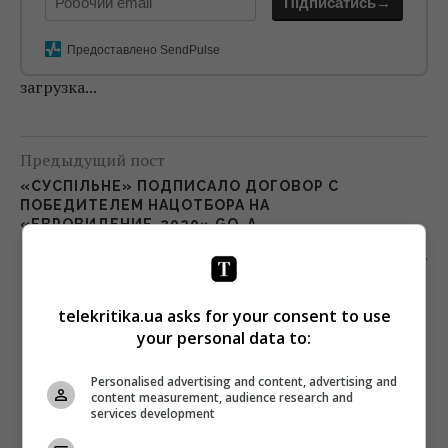
Підписатись→
Предоставлено SendPulse
загрузка...
Предыдущий пост
«СУСПІЛЬНЕ» ПОДПИСАЛО ДОГОВОР С
ПОБЕДИТЕЛЕМ НАЦОТБОРА НА
«ЕВРОВИДЕНИЕ-2020» GO_A
Следующий пост
80% МОЛОДЕЖИ ДЕЛЯТСЯ ПАРОЛЯМИ ОТ
ПЛАТНЫХ СЕРВИСОВ – ИССЛЕДОВАНИЕ
telekritika.ua asks for your consent to use
your personal data to:
Personalised advertising and content, advertising and
content measurement, audience research and
services development