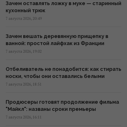
высокомерного человека: психолог
Зачем оставлять ложку в муке — старинный
раскрыла секрет
кухонный трюк
23:07 пятница, 07 августа 2026
7 августа 2026, 20:49
В печально известных Boeing-737 нашли
Зачем вешать деревянную прищепку в
еще одну проблему
ванной: простой лайфхак из Франции
22:31 пятница, 07 августа 2026
7 августа 2026, 19:02
Россия наконец-то возвращает свой
Отбеливатель не понадобится: как стирать
ядерный крейсер за $5 млрд, но есть
носки, чтобы они оставались белыми
проблема
7 августа 2026, 18:51
22:12 пятница, 07 августа 2026
Продюсеры готовят продолжение фильма
Пилот, сбежавший из КНДР, впервые сел за
"Майкл": названы сроки премьеры
штурвал Boeing 737 и был потрясен
7 августа 2026, 16:11
20:18 пятница, 07 августа 2026