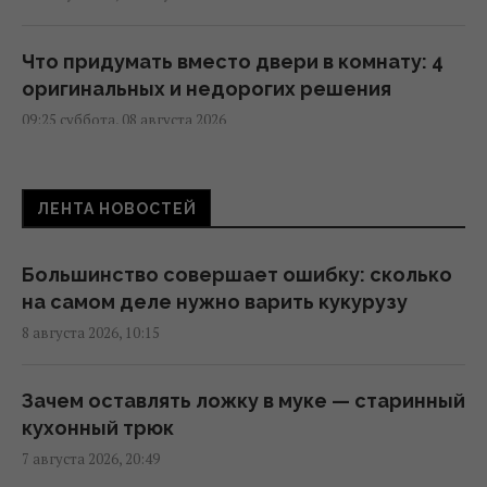
Что придумать вместо двери в комнату: 4
оригинальных и недорогих решения
09:25 суббота, 08 августа 2026
Чего не следует делать после ужина:
ЛЕНТА НОВОСТЕЙ
гастроэнтерологи дали три совета для
здорового пищеварения
08:58 суббота, 08 августа 2026
Большинство совершает ошибку: сколько
на самом деле нужно варить кукурузу
8 августа 2026, 10:15
Вышел трейлер нового римейка "Аферы
Томаса Крауна" от Майкла Б. Джордана
08:34 суббота, 08 августа 2026
Зачем оставлять ложку в муке — старинный
кухонный трюк
7 августа 2026, 20:49
День Независимости 2026: 24 августа -