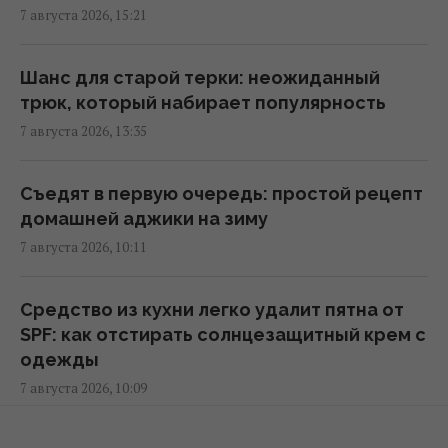
7 августа 2026, 15:21
Поражают воображение: какие самые
большие организмы на планете
Шанс для старой терки: неожиданный
06:27 суббота, 08 августа 2026
трюк, который набирает популярность
7 августа 2026, 13:35
Пчелы ориентируются не только по солнцу
и запаху: у них обнаружили еще один
Съедят в первую очередь: простой рецепт
"компас"
домашней аджики на зиму
05:24 суббота, 08 августа 2026
7 августа 2026, 10:11
Поколение 1960–1980-х видит, как
Средство из кухни легко удалит пятна от
молодежь выбрасывает их ценности на
SPF: как отстирать солнцезащитный крем с
свалку
одежды
04:22 суббота, 08 августа 2026
7 августа 2026, 10:09
Солнечная электростанция перегородила