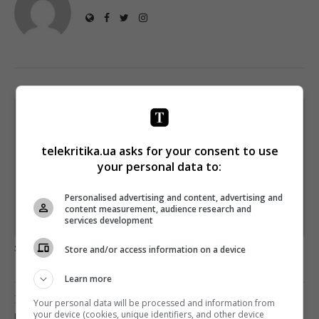
Щотижневий лист з найцікавішим.
Пишемо з любов'ю
!
telekritika.ua asks for your consent to use
Підпишіться ще раз, якщо не отримуєте від нас листи
your personal data to:
*
Підписатись→
Personalised advertising and content, advertising and
content measurement, audience research and
services development
Предоставлено SendPulse
загрузка...
Store and/or access information on a device
Learn more
Предыдущий пост
Your personal data will be processed and information from
your device (cookies, unique identifiers, and other device
НОВЫЙ КАНАЛ ГОТОВИТ СПЕЦВЫПУСКИ