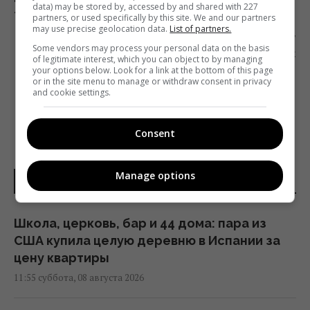
data) may be stored by, accessed by and shared with 227
«РЕВИЗОР. КАРАНТИН»
partners, or used specifically by this site. We and our partners
may use precise geolocation data.
List of partners.
Следующий пост
Some vendors may process your personal data on the basis
НА ДОНБАССЕ БОЕВИКИ ОБСТРЕЛЯЛИ АВТО С
of legitimate interest, which you can object to by managing
ЖУРНАЛИСТАМИ ТЕЛЕКАНАЛА «УКРАИНА»
your options below. Look for a link at the bottom of this page
or in the site menu to manage or withdraw consent in privacy
and cookie settings.
Consent
Manage options
НОВОСТИ ДНЯ
Школа, церковь, бар и 44 дома: пара из
США купила целую деревню в Испании за
цену квартиры
11:55 суббота, 08 августа 2026