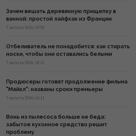
рабочий день или выходной
08:30 суббота, 08 августа 2026
Зачем вешать деревянную прищепку в
ванной: простой лайфхак из Франции
7 августа 2026, 19:02
Клубника против голубики: исследование
показало, в какой ягоде больше
питательных веществ
Отбеливатель не понадобится: как стирать
07:31 суббота, 08 августа 2026
носки, чтобы они оставались белыми
7 августа 2026, 18:51
Три Спаса, Успение и Усекновение:
православный календарь на август 2026
Продюсеры готовят продолжение фильма
07:30 суббота, 08 августа 2026
"Майкл": названы сроки премьеры
7 августа 2026, 16:11
8 августа: церковный праздник сегодня,
что нужно сделать, чтобы исполнилось
Вонь из пылесоса больше не беда:
желание
забытое кухонное средство решит
06:30 суббота, 08 августа 2026
проблему