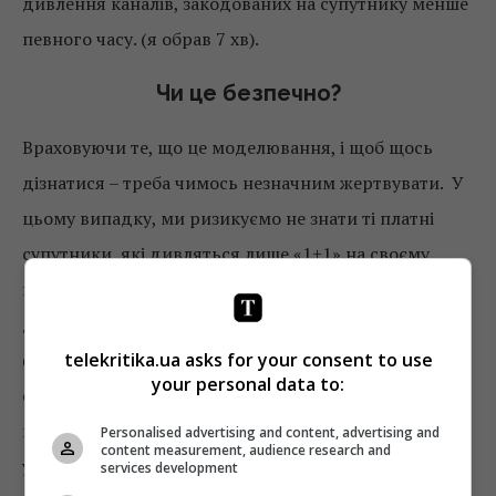
дивлення каналів, закодованих на супутнику менше
певного часу. (я обрав 7 хв).
Чи це безпечно?
Враховуючи те, що це моделювання, і щоб щось
дізнатися – треба чимось незначним жертвувати. У
цьому випадку, ми ризикуємо не знати ті платні
супутники, які дивляться лише «1+1» на своєму
платному пакеті – припускаємо, що таких має бути
дуже мало. Винятки хіба що
Ярослав Пахольчук
telekritika.ua asks for your consent to use
(генеральний директором 1+1 media – ред.) може
your personal data to:
складати. І трохи більш серйозно – це ті, хто за
місяць менше як 7 хвилин у сумі надивилися
Personalised advertising and content, advertising and
content measurement, audience research and
українські канали – сюди ж потраплять ті, хто
services development