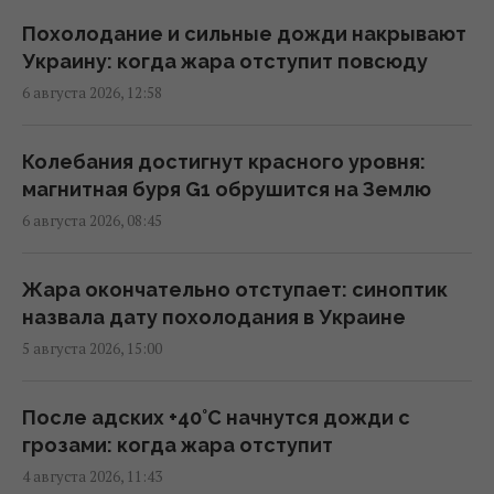
люди
13:13 четверг, 06 августа 2026
Похолодание и сильные дожди накрывают
Украину: когда жара отступит повсюду
6 августа 2026, 12:58
"Незаметные" российские диверсии: война
в Европе уже идет
12:50 четверг, 06 августа 2026
Колебания достигнут красного уровня:
магнитная буря G1 обрушится на Землю
6 августа 2026, 08:45
Колумбийские наркокартели отправляют в
ВСУ добровольцев, чтобы научиться войне
дронов, - FT
Жара окончательно отступает: синоптик
12:00 четверг, 06 августа 2026
назвала дату похолодания в Украине
5 августа 2026, 15:00
Военное сотрудничество вышло на новый
уровень: РФ помогает Ирану определять
После адских +40°C начнутся дожди с
цели для ударов
грозами: когда жара отступит
11:44 четверг, 06 августа 2026
4 августа 2026, 11:43