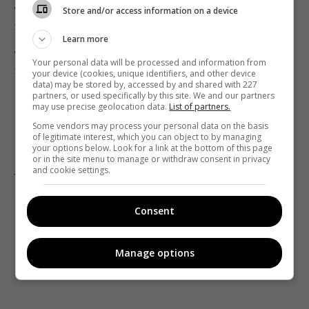
дивиться лише
Discovery
, а ми не дізнаємося, що у
Store and/or access information on a device
них платний супутник, і будемо думати, що вони не
Learn more
дивляться українські медіа групи, бо не купили
Your personal data will be processed and information from
підписку.
your device (cookies, unique identifiers, and other device
data) may be stored by, accessed by and shared with 227
partners, or used specifically by this site. We and our partners
І що вийшло? Скільки у нас сімей
may use precise geolocation data.
List of partners.
перейшло на платний супутник?
Some vendors may process your personal data on the basis
of legitimate interest, which you can object to by managing
your options below. Look for a link at the bottom of this page
Враховуючи всі модельні обмеження, результат для
or in the site menu to manage or withdraw consent in privacy
and cookie settings.
України в цілому вийшов наступний.
Consent
% за типом
абс. в
супутинкового
ДГ
Manage options
прийому