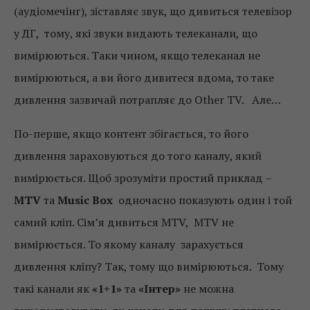
(аудіомечінг), зіставляє звук, що дивиться телевізор
у ДГ, тому, які звуки видають телеканали, що
вимірюються. Таки чином, якщо телеканал не
вимірюються, а ви його дивитеся вдома, то таке
дивлення зазвичай потрапляє до Other TV. Але…
По-перше, якщо контент збігається, то його
дивлення зараховуються до того каналу, який
вимірюється. Щоб зрозуміти простий приклад –
МТV
та
Music Box
одночасно показують один і той
самий кліп. Сім’я дивиться МТV, МТV не
вимірюється. То якому каналу зарахується
дивлення кліпу? Так, тому що вимірюються. Тому
такі канали як
«1+1»
та
«Інтер»
не можна