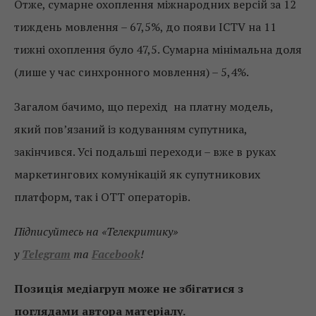
Отже, сумарне охоплення міжнародних версій за 12
тиждень мовлення – 67,5%, до появи ІСТV на 11
тижні охоплення було 47,5. Сумарна мінімальна доля
(лише у час синхронного мовлення) – 5,4%.
Загалом бачимо, що перехід на платну модель,
який пов’язаний із кодуванням супутника,
закінчився. Усі подальші переходи – вже в руках
маркетингових комунікацій як супутникових
платформ, так і ОТТ операторів.
Підписуйтесь на «Телекритику»
у
Telegram
та
Facebook
!
Позиція медіагруп може не збігатися з
поглядами автора матеріалу.