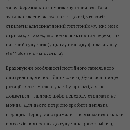
чисел березня крива майже зупинилася. Така
зупинка власне вказує на те, що всі, хто хотів
отримати альтернативний тип прийому, вже його
отримав, а також, що почався активний перехід на
платний супутник (у цьому випадку формально у
сім’ї нічого не міняється).
Враховуючи особливості постійного панельного
опитування, де постійно може відбуватися процес
ротації: хтось уникає участі у проєкті, а хтось
додається – прямих цифр переходу отримати не
можна. Для цього потрібно зробити декілька
ітерацій. Першу ми отримали – це дізналися скільки
відсотків, відносних до супутника (або замість),