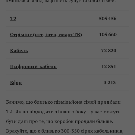
змінилася ландшафтність супутникових сімей.
Т2
505 456
Стрімінг (отт, іптв, смартТВ)
105 660
Кабель
72 820
Цифровий кабель
12 851
Ефір
3 213
Бачимо, що близько півмільйона сімей придбали
Т2. Якщо підходити з іншого боку – у вас можуть
бути дані про те, що коробок продали більше.
Врахуйте, що є близько 300-350 сірих кабельників,