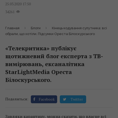
25.03.2020 17:50
34261
Главная
Блоги
Кінець кодування супутника: всі
обрали, що хотіли. Підсумки Ореста Білоскурського
«Телекритика» публікує
щотижневий блог експерта з ТВ-
вимірювань, ексаналітика
StarLightMedia Ореста
Білоскурського.
Поделиться:
Facebook
Twitter
Завдяки карантину, можна сказати, що власне всі