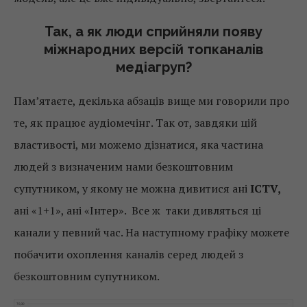
Так, а як люди сприйняли появу
міжнародних версій топканалів
медіагруп?
Пам’ятаєте, декілька абзаців вище ми говорили про
те, як працює аудіомечінг. Так от, завдяки цій
властивості, ми можемо дізнатися, яка частина
людей з визначеним нами безкоштовним
супутником, у якому не можна дивитися ані
ICTV,
ані «1+1», ані «Інтер». Все ж таки дивляться ці
канали у певний час. На наступному графіку можете
побачити охоплення каналів серед людей з
безкоштовним супутником.