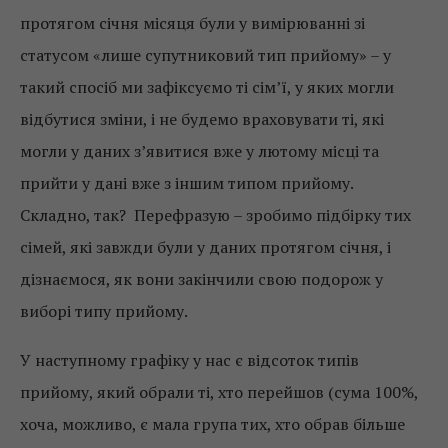
протягом січня місяця були у вимірюванні зі
статусом «лише супутниковий тип прийому» – у
такий спосіб ми зафіксуємо ті сім’ї, у яких могли
відбутися зміни, і не будемо враховувати ті, які
могли у даних з’явитися вже у лютому місці та
прийти у дані вже з іншим типом прийому.
Складно, так? Перефразую – зробимо підбірку тих
сімей, які завжди були у даних протягом січня, і
дізнаємося, як вони закінчили свою подорож у
виборі типу прийому.
У наступному графіку у нас є відсоток типів
прийому, який обрали ті, хто перейшов (сума 100%,
хоча, можливо, є мала група тих, хто обрав більше