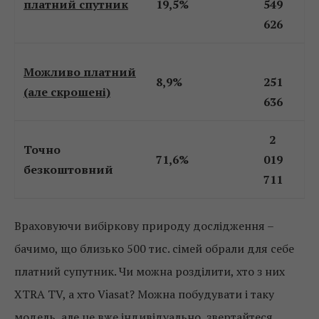
платний спутник
19,5%
549
626
Можливо платний
8,9%
251
(але скрошені)
636
2
Точно
71,6%
019
безкоштовний
711
Враховуючи вибіркову природу дослідження –
бачимо, що близько 500 тис. сімей обрали для себе
платний супутник. Чи можна розділити, хто з них
XTRA TV, а хто Viasat? Можна побудувати і таку
модель, але це вже індивідуально, звертайтеся.