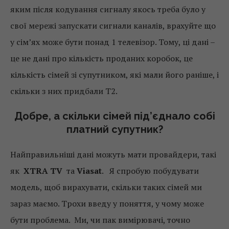
яким після кодування сигналу якось треба було у
свої мережі запускати сигнали каналів, врахуйте що
у сім’ях може бути понад 1 телевізор. Тому, ці дані –
це не дані про кількість проданих коробок, це
кількість сімей зі супутником, які мали його раніше, і
скільки з них придбали Т2.
Добре, а скільки сімей під
’
єднало собі
платний супутник?
Найправильніші дані можуть мати провайдери, такі
як
XTRA TV
та
Viasat
. Я спробую побудувати
модель, щоб вирахувати, скільки таких сімей ми
зараз маємо. Трохи введу у поняття, у чому може
бути проблема. Ми, чи пак вимірювачі, точно