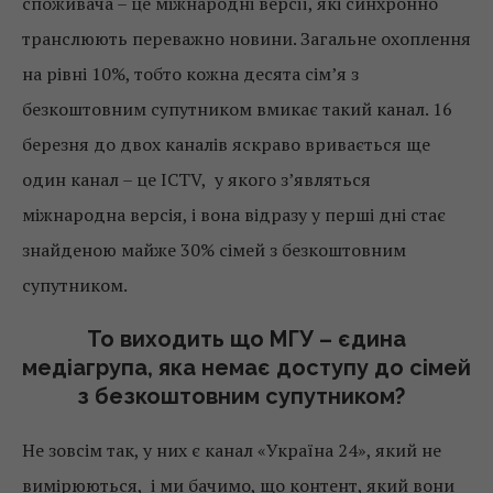
споживача – це міжнародні версії, які синхронно
транслюють переважно новини. Загальне охоплення
на рівні 10%, тобто кожна десята сім’я з
безкоштовним супутником вмикає такий канал. 16
березня до двох каналів яскраво вривається ще
один канал – це ІСТV, у якого з’являться
міжнародна версія, і вона відразу у перші дні стає
знайденою майже 30% сімей з безкоштовним
супутником.
То виходить що МГУ – єдина
медіагрупа, яка немає доступу до сімей
з безкоштовним супутником?
Не зовсім так, у них є канал «Україна 24», який не
вимірюються, і ми бачимо, що контент, який вони