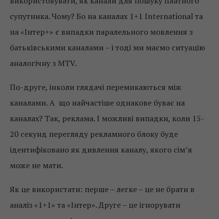
використовувати, як канали для пошуку платного
супутника. Чому? Бо на каналах 1+1 International та
на «Інтер+» є випадки паралельного мовлення з
батьківськими каналами – і тоді ми маємо ситуацію
аналогічну з МТV.
По-друге, інколи глядачі перемикаються між
каналами. А що найчастіше однакове буває на
каналах? Так, реклама. І можливі випадки, коли 15-
20 секунд перегляду рекламного блоку буде
ідентифіковано як дивлення каналу, якого сім’я
може не мати.
Як це використати: перше – легке – це не брати в
аналіз «1+1» та «Інтер». Друге – це ігнорувати