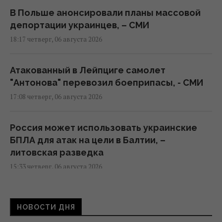
В Польше анонсировали планы массовой
депортации украинцев, – СМИ
18:17 четверг, 06 августа 2026
Атакованный в Лейпциге самолет
"Антонова" перевозил боеприпасы, - СМИ
17:08 четверг, 06 августа 2026
Россия может использовать украинские
БПЛА для атак на цели в Балтии, –
литовская разведка
15:33 четверг, 06 августа 2026
Дрон со взрывчаткой возле украинского
НОВОСТИ ДНЯ
Ан-24 в Лейпциге: пострадали ли самолет и