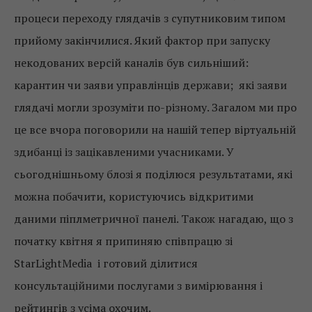
процеси переходу глядачів з супутниковим типом
прийому закінчилися. Який фактор при запуску
некодованих версій каналів був сильніший:
карантин чи заяви управлінців держави; які заяви
глядачі могли зрозуміти по-різному. Загалом ми про
це все вчора поговорили на нашій тепер віртуальній
здибанці із зацікавленими учасниками. У
сьогоднішньому блозі я поділюся результатами, які
можна побачити, користуючись відкритими
даними піплметричної панелі. Також нагадаю, що з
початку квітня я припиняю співпрацю зі
StarLightMedia і готовий ділитися
консультаційними послугами з вимірювання і
рейтингів з усіма охочим.