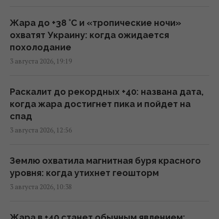
Трамп заявил об "огромных запасах"
Жара до +38 °С и «тропические ночи»
средств ПВО в США
охватят Украину: когда ожидается
11:43 четверг, 06 августа 2026
похолодание
3 августа 2026, 19:19
Число вылетов авиации НАТО из-за угрозы
России возросло на 250%
Раскалит до рекордных +40: названа дата,
10:47 четверг, 06 августа 2026
когда жара достигнет пика и пойдет на
спад
3 августа 2026, 12:56
Вместо расширения ЕС: экс-депутат
парламента Британии предложил создать
новый союз
Землю охватила магнитная буря красного
09:29 четверг, 06 августа 2026
уровня: когда утихнет геошторм
3 августа 2026, 10:38
Трамп "наехал" на Хегсета из-за острой
нехватки ракет для ПВО, – WP
Жара в +40 станет обычным явлением: