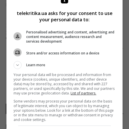
загрузка...
telekritika.ua asks for your consent to use
your personal data to:
Предыдущий пост
Personalised advertising and content, advertising and
ЖИТЕЛИ КРЫМА И ДОНБАССА СМОГУТ
content measurement, audience research and
СМОТРЕТЬ ЭФИРЫ UA|TV
services development
Следующий пост
Store and/or access information on a device
ПРИГОТОВЬТЕСЬ К РОЛЕВЫМ ИГРАМ НА «ЛИГЕ
СМЕХА»
Learn more
Your personal data will be processed and information from
your device (cookies, unique identifiers, and other device
data) may be stored by, accessed by and shared with 227
partners, or used specifically by this site. We and our partners
may use precise geolocation data.
List of partners.
Some vendors may process your personal data on the basis
of legitimate interest, which you can object to by managing
ПОСЛЕДНИЕ НОВОСТИ
your options below. Look for a link at the bottom of this page
or in the site menu to manage or withdraw consent in privacy
and cookie settings.
Швеция передаст Украине судно из