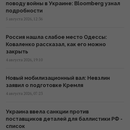
последствиях
поводу войны в Украине: Bloomberg узнал
15:53 среда, 05 августа 2026
подробности
5 августа 2026, 12:36
"Удар по сердцу всей сети": РФ нанесла
удар по логистическому центру Novus и
Россия нашла слабое место Одессы:
складам "Сильпо"
Коваленко рассказал, как его можно
15:13 среда, 05 августа 2026
закрыть
4 августа 2026, 19:10
РФ полностью уничтожила центральный
склад известного немецкого
Новый мобилизационный вал: Невзлин
производителя моторных масел
заявил о подготовке Кремля
14:42 среда, 05 августа 2026
4 августа 2026, 07:23
Varus поглощает обширную сеть магазинов
Украина ввела санкции против
"возле дома": стали известны детали
поставщиков деталей для баллистики РФ -
сделки
список