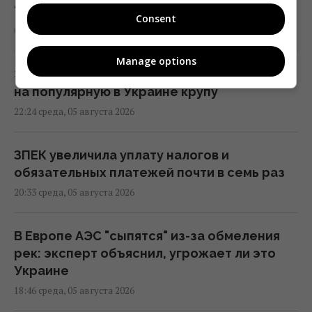
"теневого флота" России
Consent
00:38 четверг, 06 августа 2026
Manage options
Эксперт предупредила о новом скачке цен
на популярную в Украине крупу
22:24 среда, 05 августа 2026
ЗПЕК увеличила уплату налогов и
обязательных платежей почти в семь раз
20:33 среда, 05 августа 2026
В Европе АЭС "сыпятся" из-за обмеления
рек: эксперт объяснил, угрожает ли это
Украине
18:46 среда, 05 августа 2026