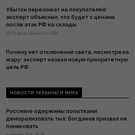
Убытки переложат на покупателей:
эксперт объяснил, что будет с ценами
после атак РФ на склады
18:18 среда, 05 августа 2026
Почему нет отключений света, несмотря на
жару: эксперт назвал новую приоритетную
цель РФ
18:00 среда, 05 августа 2026
НОВОСТИ УКРАИНЫ И МИРА
Атака на "ФАРМАСЕЛ" связана с
фигурантом многомиллиардных скандалов
Сергеем Дядечко, – СМИ
Россияне одержимы попытками
17:10 среда, 05 августа 2026
деморализовать тыл: Богданов призвал не
паниковать
6 августа 2026, 08:39