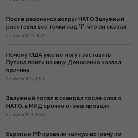
Последствия уничтожения логистических
центров и складов ощутят все украинцы, –
эксперт
После резонанса вокруг НАТО Залужный
17:10 среда, 05 августа 2026
расставил все точки над "i": что он сказал
6 августа 2026, 01:43
Возможен дефицит товаров: Россия
уничтожила склады известных брендов
Почему США уже не могут заставить
одежды и обуви
Путина пойти на мир: Денисенко назвал
16:49 среда, 05 августа 2026
причину
5 августа 2026, 19:10
Нацбанк усилил гривню к доллару:
официальный курс валют на 6 августа
Залужный попал в скандал после слов о
16:06 среда, 05 августа 2026
НАТО: в МИД срочно отреагировали
5 августа 2026, 18:44
Россия усилила атаки на единую станцию ​​
аэрации Киева: эксперт предупредил о
Европа и РФ провели тайную встречу по