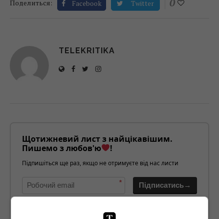
0
Поделиться:
Facebook
Twitter
TELEKRITIKA
Щотижневий лист з найцікавішим.
Пишемо з любов'ю
!
Підпишіться ще раз, якщо не отримуєте від нас листи
*
Підписатись→
Предоставлено SendPulse