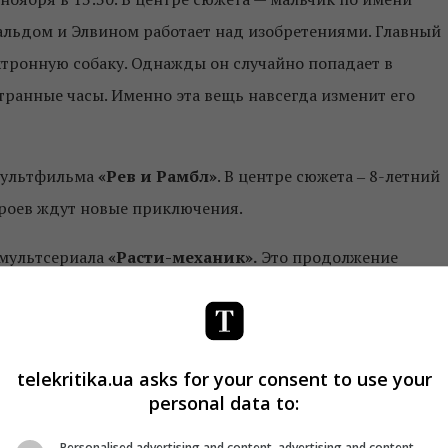
альдом и Элвином работает над изобретениями. Главный
тронную собаку. Однажды он случайно попадает в
транные часы. Именно эта вещь навсегда изменит его
 мультфильма
«Рев и Рамбл»
. В центре сюжета ‒ 8-летний
ероев ждут новые приключения.
н мультсериала
«Расти-механик».
Это продолжение
еля Расти и команды его роботов. А с 1 ноября канал
кого мультсериала
«Элвин и Бурундуки»
. Также на кана
тского анимационного сериала
«Ниндзяго»
, где героев
telekritika.ua asks for your consent to use your
я.
personal data to:
Personalised advertising and content, advertising and content