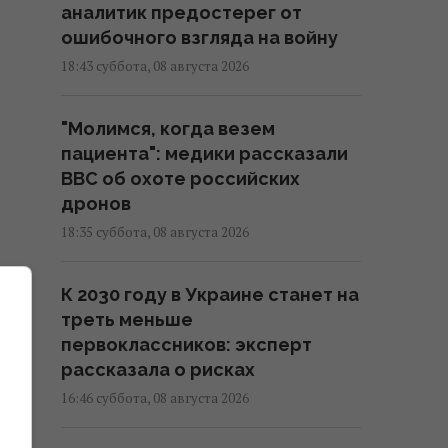
аналитик предостерег от
ошибочного взгляда на войну
18:43 суббота, 08 августа 2026
"Молимся, когда везем
пациента": медики рассказали
BBC об охоте российских
дронов
18:35 суббота, 08 августа 2026
К 2030 году в Украине станет на
треть меньше
ле
первоклассников: эксперт
рассказала о рисках
16:46 суббота, 08 августа 2026