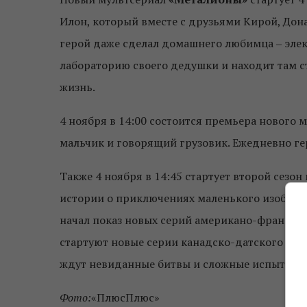
Илон, который вместе с друзьями Кирой, Дон
герой даже сделал домашнего любимца ‒ элек
лабораторию своего дедушки и находит там с
жизнь.
4 ноября в 14:00 состоится премьера нового
мальчик и говорящий грузовик. Ежедневно г
Также 4 ноября в 14:45 стартует второй сезо
истории о приключениях маленького изобретат
начал показ новых серий американо-французс
стартуют новые серии канадско-датского де
ждут невиданные битвы и сложные испытани
Фото:
«ПлюсПлюс»