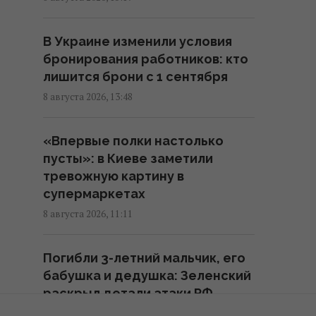
Вучич заявил, что не видит
путей для скорейшего
В Украине изменили условия
завершения войны в Украине
бронирования работников: кто
14:32 суббота, 08 августа 2026
лишится брони с 1 сентября
8 августа 2026, 13:48
В Кировоградской области
разбился боевой вертолет: что
«Впервые полки настолько
известно
пусты»: в Киеве заметили
12:17 суббота, 08 августа 2026
тревожную картину в
супермаркетах
Украина согласилась не
8 августа 2026, 11:11
нападать на нероссийские
танкеры с нефтью в Черном
Погибли 3-летний мальчик, его
море, - Bloomberg
бабушка и дедушка: Зеленский
11:24 суббота, 08 августа 2026
раскрыл детали атаки РФ
8 августа 2026, 10:28