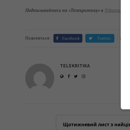
Подписывайтесь на «Телекритику» в
Telegram
и
F
0
Поделиться:
Facebook
Twitter
TELEKRITIKA
Щотижневий лист з найці