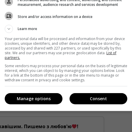
measurement, audience research and services development
acebook
!
Store and/or access information on a device
Learn more
Your personal data will be processed and information from your device
(cookies, unique identifiers, and other device data) may be stored by,
accessed by and shared with 227 partners, or used specifically by this
site. We and our partners may use precise geolocation data.
List of
partners.
Some vendors may process your personal data on the basis of legitimate
interest, which you can object to by managing your options below. Look
for a link at the bottom of this page or in the site menu to manage or
withdraw consent in privacy and cookie settings.
Manage options
Consent
кавішим. Пишемо з любов'ю
!