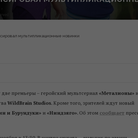
сировал мультипликационные новинки
у две премьеры – геройский мультсериал
«Металионы»
тва
WildBrain Studios
. Кроме того, зрителей ждут новый
ин и Бурундуки»
и
«Ниндзяго»
. Об этом
сообщает
прес
 ноября в 13:30. В центре сюжета — мальчик по имени