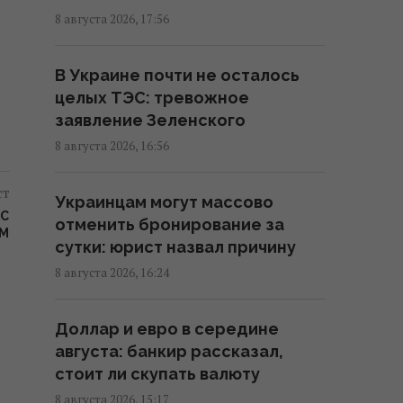
Зеленский: Украинская
8 августа 2026, 17:56
оборонка может удвоить
объемы производства, но есть
В Украине почти не осталось
условие
целых ТЭС: тревожное
15:13 суббота, 08 августа 2026
заявление Зеленского
8 августа 2026, 16:56
Избрание судей МУС: что
случилось с кандидатом от
ст
Украинцам могут массово
Украины
 С
отменить бронирование за
15:04 суббота, 08 августа 2026
ЕМ
сутки: юрист назвал причину
8 августа 2026, 16:24
Россия уничтожает украинское
сельское хозяйство и саму
Доллар и евро в середине
природу Украины, – Forbes
августа: банкир рассказал,
14:41 суббота, 08 августа 2026
стоит ли скупать валюту
8 августа 2026, 15:17