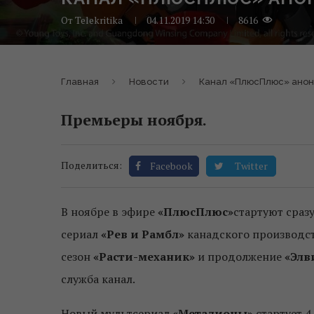
От
Telekritika
04.11.2019 14:30
8616
Главная
Новости
Канал «ПлюсПлюс» анон
Премьеры ноября.
Поделиться:
Facebook
Twitter
В ноябре в эфире
«ПлюсПлюс»
стартуют сраз
сериал
«Рев и Рамбл»
канадского производс
сезон
«Расти-механик»
и продолжение
«Элв
служба канал.
Новый мультсериал
«Металионы»
стартует 4