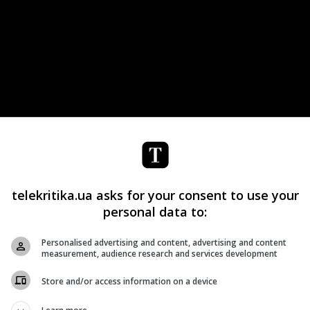
telekritika.ua asks for your consent to use your
personal data to:
Personalised advertising and content, advertising and content
measurement, audience research and services development
стории ужасов» Райяна Мерфи. В центре сюжета группа
Store and/or access information on a device
рые после Второй мировой войны пытаются добиться