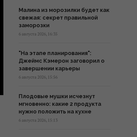
нарвалась на хейт
Малина из морозилки будет как
19:57 четверг, 06 августа 2026
свежая: секрет правильной
заморозки
Песня, которая вдохновляет:
6 августа 2026, 16:35
как определить по дате
рождения
"На этапе планирования":
19:54 четверг, 06 августа 2026
Джеймс Кэмерон заговорил о
завершении карьеры
Встреча с "ведьмой" изменила
6 августа 2026, 15:56
все: звезда 2000-х впервые
раскрыла, почему исчезла со
Плодовые мушки исчезнут
сцены
мгновенно: какие 2 продукта
18:42 четверг, 06 августа 2026
нужно положить на кухне
6 августа 2026, 15:13
Не Кировоград и не
Елисаветград: как назывался