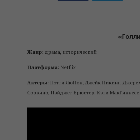
«Голл
Жанр
: драма, исторический
Платформа
: Netflix
Актеры
: Пэтти ЛюПон, Джейк Пикинг, Джере
Сорвино, Пэйджет Брюстер, Кэти МакГиннесс