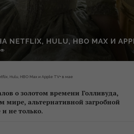
 NETFLIX, HULU, HBO MAX И APPL
flix, Hulu, HBO Max и Apple TV+ в мае
алов о золотом времени Голливуда,
м мире, альтернативной загробной
и не только.