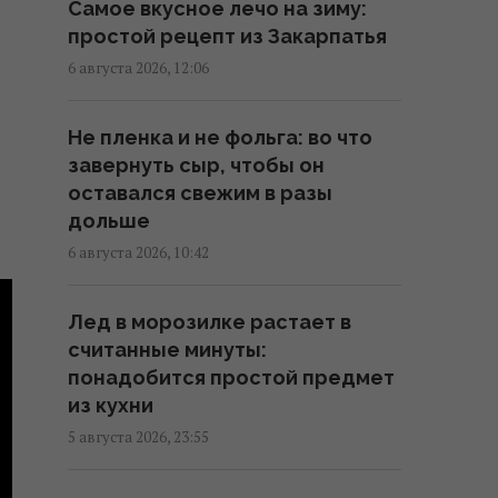
Самое вкусное лечо на зиму:
Кропивницкий изначально
простой рецепт из Закарпатья
17:15 четверг, 06 августа 2026
6 августа 2026, 12:06
В Италии из-за жары
Не пленка и не фольга: во что
популярные
завернуть сыр, чтобы он
достопримечательности будут
оставался свежим в разы
работать дольше: новый
дольше
график
6 августа 2026, 10:42
17:13 четверг, 06 августа 2026
Лед в морозилке растает в
7 августа: церковный праздник
считанные минуты:
сегодня, кому нельзя много
понадобится простой предмет
работать в этот день
из кухни
17:10 четверг, 06 августа 2026
5 августа 2026, 23:55
Укрепляет кости и нервную