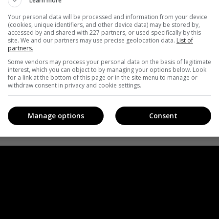
Learn more
йную жизнь киноиндустрии, полную несправедливости,
Your personal data will be processed and information from your device
(cookies, unique identifiers, and other device data) may be stored by,
accessed by and shared with 227 partners, or used specifically by this
site. We and our partners may use precise geolocation data.
List of
partners.
пытка»/Trying
Some vendors may process your personal data on the basis of legitimate
interest, which you can object to by managing your options below. Look
for a link at the bottom of this page or in the site menu to manage or
withdraw consent in privacy and cookie settings.
Manage options
Consent