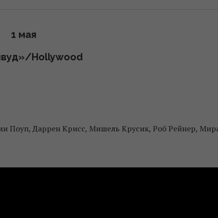
1 мая
ивуд»/Hollywood
ми Поуп, Даррен Крисс, Мишель Крусик, Роб Рейнер, Мир