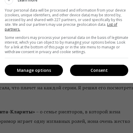
Learn more
Your personal data will be processed and information from your device
(cookies, unique identifiers, and other device data) may be stored by,
accessed by and shared with 227 partners, or used specifically by this
site. We and our partners may use precise geolocation data.
List of
partners.
 американскую версию. Осенью выходит седьмой сезон,
Some vendors may process your personal data on the basis of legitimate
interest, which you can object to by managing your options below. Look
ень нравится
«Большая маленькая ложь»
. Я был в
for a link at the bottom of this page or in the site menu to manage or
withdraw consent in privacy and cookie settings.
роисходит в том же городе. Когда вернулся в Украину, т
те же места и пейзажи.
Manage options
Consent
 страничке сериал
«Это мы»
, где одна из историй – жизнь
ала, что плачет на каждой серии. Я решил его посмотрет
анта-Клариты»
– о семье риелторов, в которой жена
рримор играет одну изглавных ролей, иона очень жестко