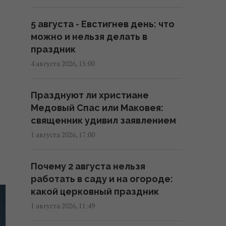
09:31 четверг, 06 августа 2026
5 августа - Евстигнев день: что
Синоптик сообщила об
можно и нельзя делать в
окончании аномальной жары:
праздник
где первыми почувствуют
4 августа 2026, 15:00
похолодание
08:28 четверг, 06 августа 2026
Празднуют ли христиане
Медовый Спас или Маковея:
6 августа жара в Киеве
священник удивил заявлением
достигнет апогея: разогреет
1 августа 2026, 17:00
аж до +39°
08:03 четверг, 06 августа 2026
Почему 2 августа нельзя
работать в саду и на огороде:
Магнитные бури 6-8 августа:
какой церковный праздник
когда ждать нового удара
1 августа 2026, 11:49
(график)