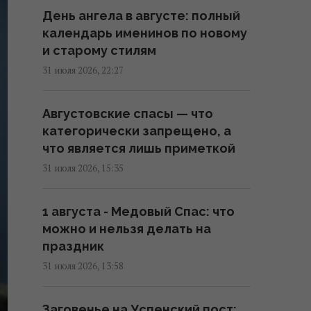
07:10 четверг, 06 августа 2026
День ангела в августе: полный
календарь именинов по новому
6 августа пекло в Украине
и старому стилям
достигнет максимума (карта)
31 июля 2026, 22:27
06:30 четверг, 06 августа 2026
Августовские спасы — что
Глобальное потепление может
категорически запрещено, а
превысить критический порог
что является лишь приметкой
уже в ближайшие месяцы, –
31 июля 2026, 15:35
ученый
20:52 среда, 05 августа 2026
1 августа - Медовый Спас: что
можно и нельзя делать на
Эль-Ниньо может привести к
праздник
голоду в 45 странах: в ООН
31 июля 2026, 13:58
выпустили предупреждение
16:57 среда, 05 августа 2026
Заговенье на Успенский пост: