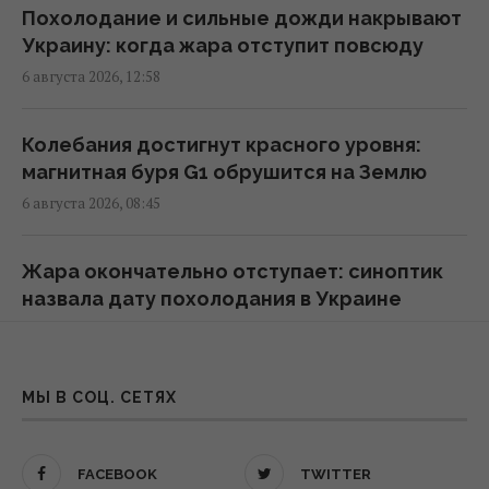
Россия намерена окончательно
Похолодание и сильные дожди накрывают
аннексировать часть Грузии, – страны
Украину: когда жара отступит повсюду
НАТО
6 августа 2026, 12:58
22:01 пятница, 07 августа 2026
Колебания достигнут красного уровня:
Во время визитов Путина в регионы на АЗС
магнитная буря G1 обрушится на Землю
появляется много дешевого бензина, - Le
6 августа 2026, 08:45
Monde
21:51 пятница, 07 августа 2026
Жара окончательно отступает: синоптик
назвала дату похолодания в Украине
Экспорт украинского зерна упадет вдвое:
5 августа 2026, 15:00
Bloomberg раскрыл цифры
21:41 пятница, 07 августа 2026
После адских +40°C начнутся дожди с
МЫ В СОЦ. СЕТЯХ
грозами: когда жара отступит
Сенат США одобрил законопроект об
4 августа 2026, 11:43
"адских санкций" против РФ
FACEBOOK
TWITTER