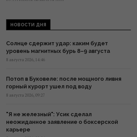
"Смело и мужественно": СМИ раскрыли, кто
НОВОСТИ ДНЯ
спас украинский самолет от дрона в
Лейпциге
08:59 суббота, 08 августа 2026
Солнце сдержит удар: каким будет
уровень магнитных бурь 8–9 августа
8 августа 2026, 14:46
Трамп неохотно усиливает давление на
РФ, но законопроект Грэма заставит его
принять меры, – WSJ
Потоп в Буковеле: после мощного ливня
02:56 суббота, 08 августа 2026
горный курорт ушел под воду
8 августа 2026, 09:27
Мелони отреагировала на требование
Испании о проведении пограничных
"Я не железный": Усик сделал
проверок в Шенгенской зоне
неожиданное заявление о боксерской
02:23 суббота, 08 августа 2026
карьере