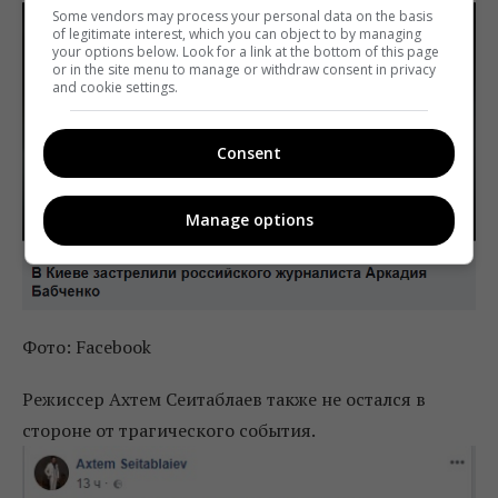
Some vendors may process your personal data on the basis
of legitimate interest, which you can object to by managing
your options below. Look for a link at the bottom of this page
or in the site menu to manage or withdraw consent in privacy
and cookie settings.
Consent
Manage options
Фото: Facebook
Режиссер Ахтем Сеитаблаев также не остался в
стороне от трагического события.