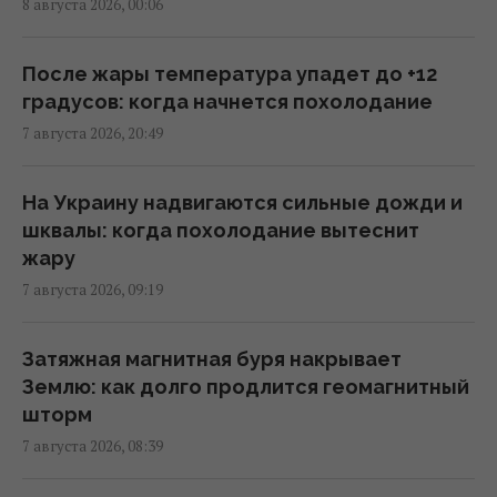
8 августа 2026, 00:06
Саудовская Аравия, Пакистан и Турция
заключили соглашение о взаимной
После жары температура упадет до +12
обороне, – Reuters
градусов: когда начнется похолодание
01:44 суббота, 08 августа 2026
7 августа 2026, 20:49
Бывшему главе МИД Венгрии может
На Украину надвигаются сильные дожди и
грозить до трёх лет лишения свободы, –
шквалы: когда похолодание вытеснит
СМИ
жару
23:17 пятница, 07 августа 2026
7 августа 2026, 09:19
Над ремонтной базой систем Patriot в
Затяжная магнитная буря накрывает
Германии летали подозрительные дроны, -
Землю: как долго продлится геомагнитный
СМИ
шторм
22:33 пятница, 07 августа 2026
7 августа 2026, 08:39