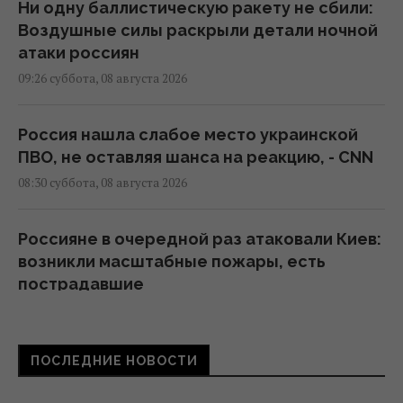
Ни одну баллистическую ракету не сбили:
Воздушные силы раскрыли детали ночной
атаки россиян
09:26 суббота, 08 августа 2026
Россия нашла слабое место украинской
ПВО, не оставляя шанса на реакцию, - CNN
08:30 суббота, 08 августа 2026
Россияне в очередной раз атаковали Киев:
возникли масштабные пожары, есть
пострадавшие
08:09 суббота, 08 августа 2026
ПОСЛЕДНИЕ НОВОСТИ
РФ полностью разрушила жилой дом в
Киевской области: погибли три человека,