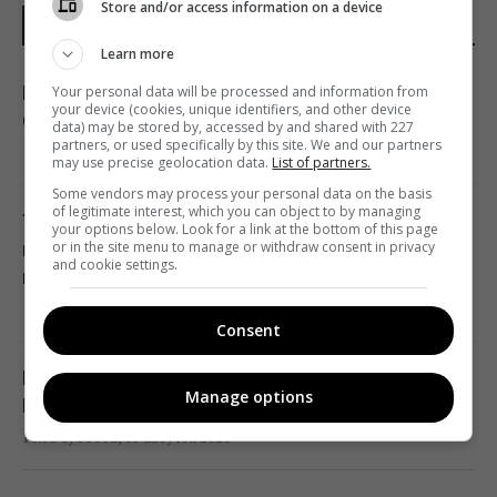
Store and/or access information on a device
НОВОСТИ УКРАИНЫ
Learn more
В Кировоградской области разбился
Your personal data will be processed and information from
your device (cookies, unique identifiers, and other device
боевой вертолет: что известно
data) may be stored by, accessed by and shared with 227
partners, or used specifically by this site. We and our partners
12:17 суббота, 08 августа 2026
may use precise geolocation data.
List of partners.
Some vendors may process your personal data on the basis
of legitimate interest, which you can object to by managing
Украина согласилась не нападать на
your options below. Look for a link at the bottom of this page
or in the site menu to manage or withdraw consent in privacy
нероссийские танкеры с нефтью в Черном
and cookie settings.
море, - Bloomberg
11:24 суббота, 08 августа 2026
Consent
В России загорелись сразу два крупных
Manage options
НПЗ после атаки украинских дронов
10:55 суббота, 08 августа 2026