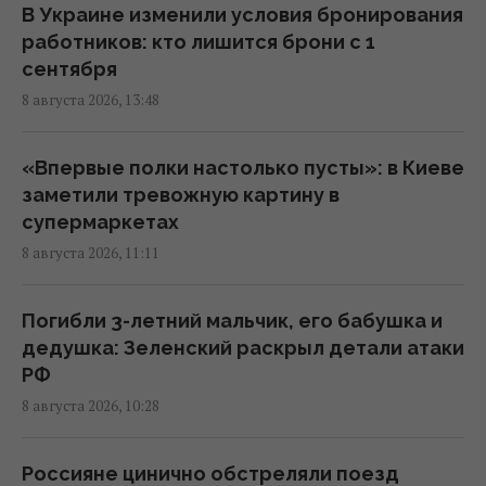
среди них ребенок
В Украине изменили условия бронирования
07:36 суббота, 08 августа 2026
работников: кто лишится брони с 1
сентября
8 августа 2026, 13:48
В июле Украина сбила 87% ударных дронов
и лишь 15% баллистических ракет, – отчет
05:31 суббота, 08 августа 2026
«Впервые полки настолько пусты»: в Киеве
заметили тревожную картину в
супермаркетах
Зеленский отреагировал на принятие
8 августа 2026, 11:11
Сенатом США законопроекта о санкциях
против РФ
23:53 пятница, 07 августа 2026
Погибли 3-летний мальчик, его бабушка и
дедушка: Зеленский раскрыл детали атаки
РФ
В результате атаки РФ был уничтожен
8 августа 2026, 10:28
крупнейший склад средств
индивидуальной защиты
21:32 пятница, 07 августа 2026
Россияне цинично обстреляли поезд