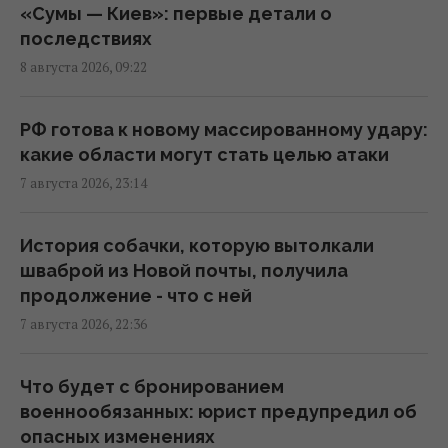
«Сумы — Киев»: первые детали о
последствиях
Суд продлил содержание под стражей
8 августа 2026, 09:22
Коломойского, защита заявила о
проблемах со здоровьем
20:39 пятница, 07 августа 2026
РФ готова к новому массированному удару:
какие области могут стать целью атаки
7 августа 2026, 23:14
РФ поставила антидроновые сети на свои
субмарины, расположенные в тысячах
километров от Украины
История собачки, которую вытолкали
20:35 пятница, 07 августа 2026
шваброй из Новой почты, получила
продолжение - что с ней
7 августа 2026, 22:36
Киев будет значительно лучше
подготовлен к зиме, но фактор обстрелов
и возможностей ПВО никто не отменял, -
Что будет с бронированием
Пантелеев
военнообязанных: юрист предупредил об
20:01 пятница, 07 августа 2026
опасных изменениях