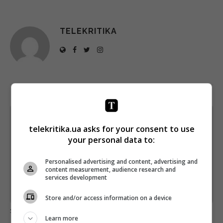
TELEKRITIKA
Щотижневий лист з найцікавішим.
telekritika.ua asks for your consent to use
Пишемо з любов'ю
!
your personal data to:
Підпишіться ще раз, якщо не отримуєте від нас листи
Personalised advertising and content, advertising and
*
Підписатись→
content measurement, audience research and
services development
Предоставлено SendPulse
Store and/or access information on a device
загрузка...
Learn more