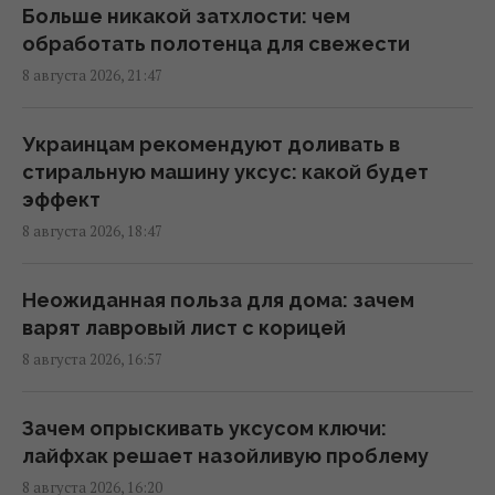
высоких гор Татр – не просто выжить, но и
Больше никакой затхлости: чем
сэкономить 2000 гривень
обработать полотенца для свежести
09:03 воскресенье, 09 августа 2026
8 августа 2026, 21:47
Сытный белковый обед можно
Украинцам рекомендуют доливать в
приготовить за несколько минут: ролл с
стиральную машину уксус: какой будет
курицей
эффект
07:41 воскресенье, 09 августа 2026
8 августа 2026, 18:47
9 августа: церковный праздник сегодня, о
Неожиданная польза для дома: зачем
чем лучше молчать в этот день
варят лавровый лист с корицей
06:00 воскресенье, 09 августа 2026
8 августа 2026, 16:57
Какой чай лучше всего способствует
Зачем опрыскивать уксусом ключи:
поддержанию здоровья печени: ответ
лайфхак решает назойливую проблему
экспертов
8 августа 2026, 16:20