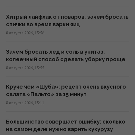
05:35 воскресенье, 09 августа 2026
Хитрый лайфхак от поваров: зачем бросать
На виноградниках в США установили более
спички во время варки яиц
500 домиков для сов: результат удивил
8 августа 2026, 15:56
03:30 воскресенье, 09 августа 2026
Зачем бросать лед и соль в унитаз:
Рыб выпустили за сотни километров от
копеечный способ сделать уборку проще
дома: через два года они вернулись
8 августа 2026, 15:55
02:33 воскресенье, 09 августа 2026
Круче чем «Шуба»: рецепт очень вкусного
Выглядит недовольным и является
салата «Пальто» за 15 минут
мастером маскировки: что известно об
8 августа 2026, 15:11
этой удивительной птице из Австралии
00:30 воскресенье, 09 августа 2026
Большинство совершает ошибку: сколько
на самом деле нужно варить кукурузу