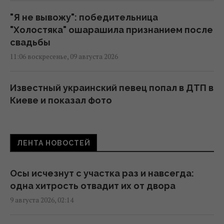
"Я не вывожу": победительница
"Холостяка" ошарашила признанием после
свадьбы
11:06 воскресенье, 09 августа 2026
Известный украинский певец попал в ДТП в
Киеве и показал фото
10:09 воскресенье, 09 августа 2026
ЛЕНТА НОВОСТЕЙ
Супруги купили старый дом в деревне и
вложили в ремонт 2,5 млн грн: как его
обустроили
Осы исчезнут с участка раз и навсегда:
09:38 воскресенье, 09 августа 2026
одна хитрость отвадит их от двора
9 августа 2026, 02:14
Каспровы-Верх: подъем на одну из самых