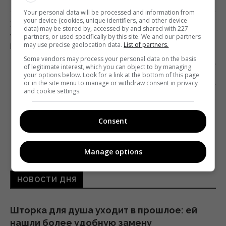
Your personal data will be processed and information from
your device (cookies, unique identifiers, and other device
Предыдущий пост
data) may be stored by, accessed by and shared with 227
partners, or used specifically by this site. We and our partners
УЛЯНА СУПРУН ЗАПЕВНЯЄ, ЩО ТЕЛЕПЕРЕГЛЯД
may use precise geolocation data.
List of partners.
ПРИЗВОДИТЬ ДО СМЕРТІ
Some vendors may process your personal data on the basis
Следующий пост
of legitimate interest, which you can object to by managing
your options below. Look for a link at the bottom of this page
СЕКС, НАСИЛИЕ И РЕЙТИНГИ: ТВ-
or in the site menu to manage or withdraw consent in privacy
РЕВОЛЮЦИЯ ГЛАЗАМИ КРИТИКА THE NEW
and cookie settings.
YORKER
Consent
Manage options
НОВОСТИ ДНЯ
Шторка для душа уходит в прошлое: ей
нашли более удобную замену