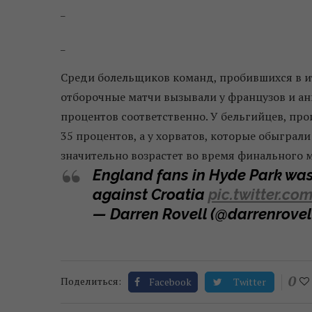
_
_
Среди болельщиков команд, пробившихся в ит
отборочные матчи вызывали у французов и анг
процентов соответственно. У бельгийцев, про
35 процентов, а у хорватов, которые обыграли 
значительно возрастет во время финального м
England fans in Hyde Park wast
against Croatia
pic.twitter.c
— Darren Rovell (@darrenrovel
0
Поделиться:
Facebook
Twitter