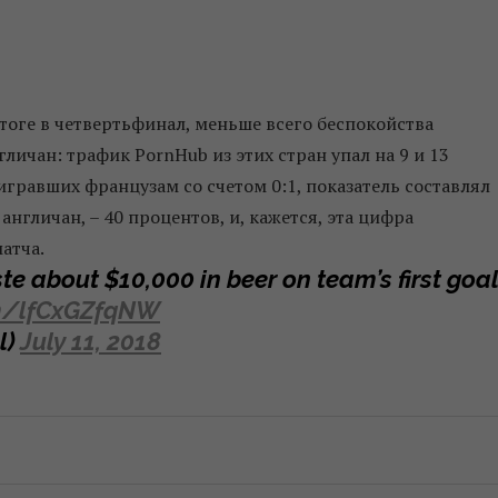
оге в четвертьфинал, меньше всего беспокойства
личан: трафик PornHub из этих стран упал на 9 и 13
игравших французам со счетом 0:1, показатель составлял
англичан, – 40 процентов, и, кажется, эта цифра
атча.
e about $10,000 in beer on team’s first goal
om/lfCxGZfqNW
l)
July 11, 2018