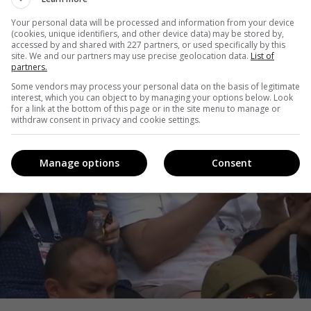
Your personal data will be processed and information from your device
(cookies, unique identifiers, and other device data) may be stored by,
accessed by and shared with 227 partners, or used specifically by this
site. We and our partners may use precise geolocation data.
List of
partners.
Some vendors may process your personal data on the basis of legitimate
interest, which you can object to by managing your options below. Look
for a link at the bottom of this page or in the site menu to manage or
withdraw consent in privacy and cookie settings.
Manage options
Consent