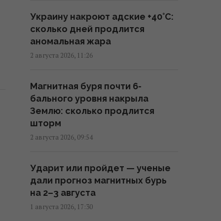
На Дунае из-за засухи из-под
Украину накроют адские +40°C:
воды всплыли десятки
сколько дней продлится
нацистских кораблей с
аномальная жара
боеприпасами
2 августа 2026, 11:26
08:20 среда, 05 августа 2026
Магнитная буря почти 6-
Мобилизованных станет
бального уровня накрыла
больше: Путин расширил
Землю: сколько продлится
список преступников для
шторм
войны в Украине
2 августа 2026, 09:54
07:38 среда, 05 августа 2026
Ударит или пройдет — ученые
"Хулиган, которого легко
дали прогноз магнитных бурь
запугать": угрозы и
на 2–3 августа
ультиматумы Трампа теряют
1 августа 2026, 17:30
силу, – WP