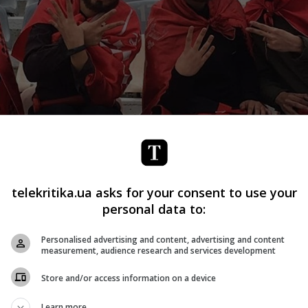
telekritika.ua asks for your consent to use your
personal data to:
стралии: на родине кенгуру трафик PornHub просел всег
Personalised advertising and content, advertising and content
measurement, audience research and services development
емпионата – Россия – в этом рейтинге оказалась на
 интереса к порталу составил шесть процентов.
Store and/or access information on a device
Learn more