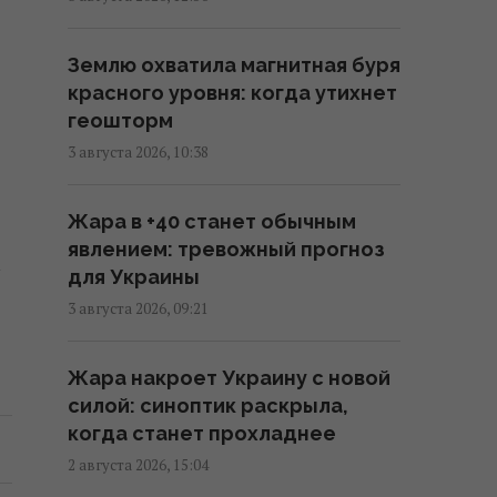
Несмотря на сомнения Трампа:
США продолжают переговоры
Землю охватила магнитная буря
с Украиной по Patriot, - Reuters
красного уровня: когда утихнет
09:55 среда, 05 августа 2026
геошторм
3 августа 2026, 10:38
Дроны поразили крупный склад
Wildberries в Тульской области:
Жара в +40 станет обычным
вспыхнул пожар (видео)
явлением: тревожный прогноз
09:45 среда, 05 августа 2026
для Украины
3 августа 2026, 09:21
Возле гольф-клуба Трампа
задержали вооруженного
Жара накроет Украину с новой
мужчину с "тревожными
силой: синоптик раскрыла,
записками", – Politico
когда станет прохладнее
09:01 среда, 05 августа 2026
2 августа 2026, 15:04