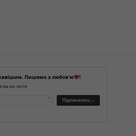
кавішим. Пишемо з любов'ю
!
е від нас листи
*
Підписатись→