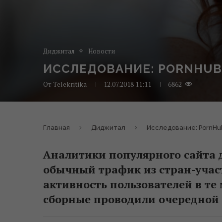
Диджитал
Новости
ИССЛЕДОВАНИЕ: PORNHUB
От
Telekritika
12.07.2018 11:11
6862
Главная
Диджитал
Исследование: PornHu
Аналитики популярного сайта 
обычный трафик из стран-учас
активность пользователей в те
сборные проводили очередной 