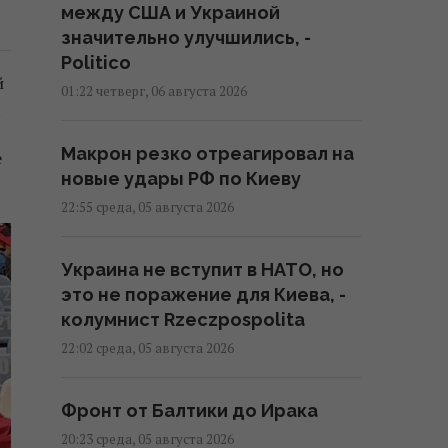
между США и Украиной
значительно улучшились, -
Politico
й
01:22 четверг, 06 августа 2026
.
Макрон резко отреагировал на
е
новые удары РФ по Киеву
22:55 среда, 05 августа 2026
Украина не вступит в НАТО, но
это не поражение для Киева, -
колумнист Rzeczpospolita
22:02 среда, 05 августа 2026
Фронт от Балтики до Ирака
20:23 среда, 05 августа 2026