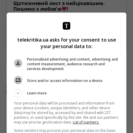
Щотижневий лист з найцікавішим.
Пишемо з любов'ю
!
Підпишіться ще раз, якщо не отримуєте від нас листи
*
Підписатись→
telekritika.ua asks for your consent to use
your personal data to:
Предоставлено SendPulse
загрузка...
Personalised advertising and content, advertising and
content measurement, audience research and
services development
Предыдущий пост
Store and/or access information on a device
АЛЕКСЕЙ МУСТАФИН НАЧАЛ РАБОТАТЬ НА
ESPRESO.TV
Learn more
Следующий пост
Your personal data will be processed and information from
your device (cookies, unique identifiers, and other device
КОНКУРЕНТ FACEBOOK УВЕЛИЧИЛ СВОЙ
data) may be stored by, accessed by and shared with 227
ГОДОВОЙ ДОХОД НА 800%
partners, or used specifically by this site. We and our partners
may use precise geolocation data.
List of partners.
Some vendors may process your personal data on the basis