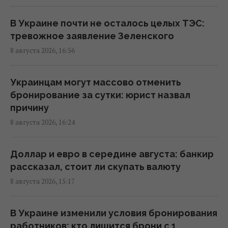
Зеленский: Украинская оборонка может
В Украине почти не осталось целых ТЭС:
удвоить объемы производства, но есть
тревожное заявление Зеленского
условие
8 августа 2026, 16:56
15:13 суббота, 08 августа 2026
Украинцам могут массово отменить
Избрание судей МУС: что случилось с
бронирование за сутки: юрист назвал
кандидатом от Украины
причину
15:04 суббота, 08 августа 2026
8 августа 2026, 16:24
Россия уничтожает украинское сельское
Доллар и евро в середине августа: банкир
хозяйство и саму природу Украины, –
рассказал, стоит ли скупать валюту
Forbes
8 августа 2026, 15:17
14:41 суббота, 08 августа 2026
В Украине изменили условия бронирования
Вучич заявил, что не видит путей для
работников: кто лишится брони с 1