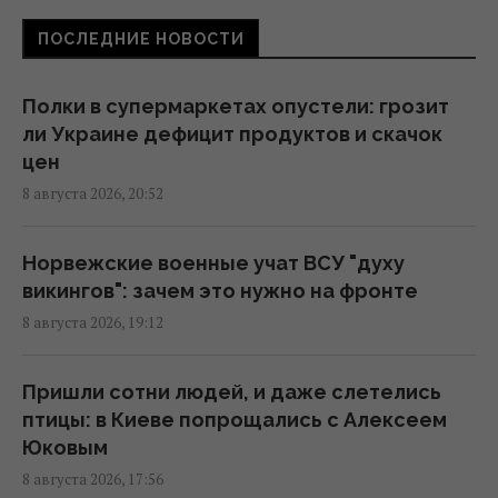
16:46 суббота, 08 августа 2026
ПОСЛЕДНИЕ НОВОСТИ
Россия готовит мощный удар по
энергетике Киева до 24 августа, -
Полки в супермаркетах опустели: грозит
мониторы
ли Украине дефицит продуктов и скачок
16:43 суббота, 08 августа 2026
цен
8 августа 2026, 20:52
На Херсонщине россиянам приказали
начать "свободную охоту" на
Норвежские военные учат ВСУ "духу
автотранспорт, – ОВА
викингов": зачем это нужно на фронте
16:09 суббота, 08 августа 2026
8 августа 2026, 19:12
Украина должна уничтожать пусковые и
Пришли сотни людей, и даже слетелись
производство ракет: эксперт сказал, что
птицы: в Киеве попрощались с Алексеем
для этого нужно
Юковым
16:03 суббота, 08 августа 2026
8 августа 2026, 17:56