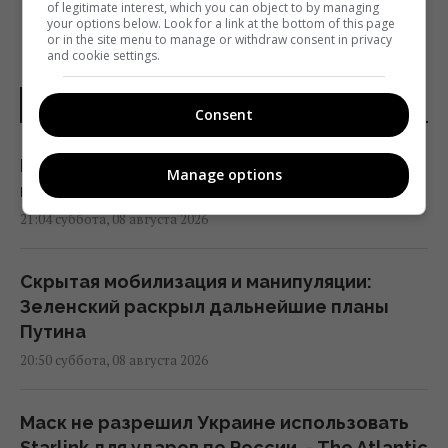
of legitimate interest, which you can object to by managing
your options below. Look for a link at the bottom of this page
or in the site menu to manage or withdraw consent in privacy
and cookie settings.
НОВОСТИ УКРАИНЫ
Consent
Путин стянул в Москву ПВО со всей России,
Manage options
но потери все равно огромны, – Зеленский
21:04 суббота, 08 августа 2026
Скрытая мобилизация и манипуляции:
Зеленский раскрыл дальнейшие планы
Путина
20:50 суббота, 08 августа 2026
Маск не разрешил Украине использовать
Starlink для ударов по России, - The Atlantic