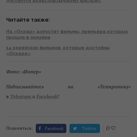
достается неанглоязычному фильму.
Читайте также:
На «Оскар» допустят фильмы, премьера которых
прошла в онлайне
14 корейских фильмов, которые достойны
«Оскара»
Фото: «Интер»
Подписывайтесь на «Телекритику
»
в
Telegram
и
Facebook
!
0
Поделиться:
Facebook
Twitter