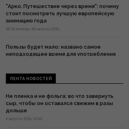
"Арко. Путешествие через время": почему
стоит посмотреть лучшую европейскую
анимацию года
08:56 четверг, 06 августа 2026
Пользы будет мало: названо самое
неподходящее время для употребления
кофе
08:50 четверг, 06 августа 2026
ЛЕНТА НОВОСТЕЙ
Что нельзя делать на три Спаса: какие
запреты соблюдали наши предки
Не пленка и не фольга: во что завернуть
08:15 четверг, 06 августа 2026
сыр, чтобы он оставался свежим в разы
дольше
6 августа 2026, 10:42
Не только вкусно: 9 видов чая, которые
помогут бороться с лишним весом