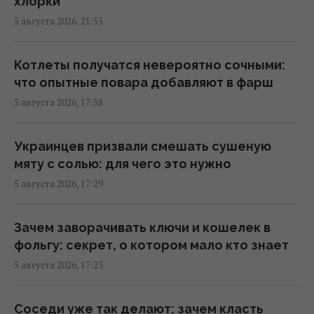
хлорки
Яблочный Спас в Украине 2026: что можно
5 августа 2026, 21:55
делать, какие есть запреты и народные
приметы
07:00 четверг, 06 августа 2026
Котлеты получатся невероятно сочными:
что опытные повара добавляют в фарш
5 августа 2026, 17:58
Проверено поколениями: 6 садовых
советов, которые по-прежнему остаются
актуальными
Украинцев призвали смешать сушеную
06:55 четверг, 06 августа 2026
мяту с солью: для чего это нужно
5 августа 2026, 17:29
6 августа: церковный праздник сегодня,
какая примета в Яблочный Спас обещает
Зачем заворачивать ключи и кошелек в
счастье
фольгу: секрет, о котором мало кто знает
06:00 четверг, 06 августа 2026
5 августа 2026, 17:23
В 1970 году попытка защитить природу в
Соседи уже так делают: зачем класть