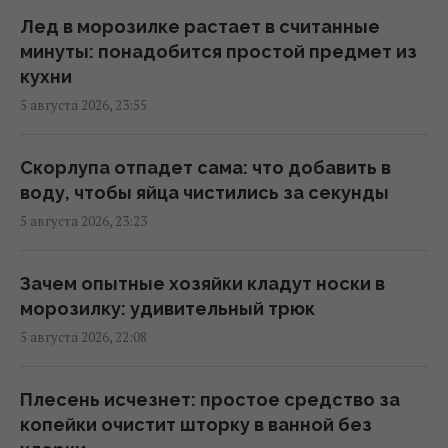
07:57 четверг, 06 августа 2026
Лед в морозилке растает в считанные
минуты: понадобится простой предмет из
кухни
Поздравления с Преображением
5 августа 2026, 23:55
Господним: трогательные пожелания и
открытки
07:30 четверг, 06 августа 2026
Скорлупа отпадет сама: что добавить в
воду, чтобы яйца чистились за секунды
5 августа 2026, 23:23
Сегодня - Яблочный Спас: как правильно
поздравлять родных и близких
07:30 четверг, 06 августа 2026
Зачем опытные хозяйки кладут носки в
морозилку: удивительный трюк
5 августа 2026, 22:08
Что за праздник Преображение Господне:
украинские традиции и 5 строгих запертов
07:30 четверг, 06 августа 2026
Плесень исчезнет: простое средство за
копейки очистит шторку в ванной без