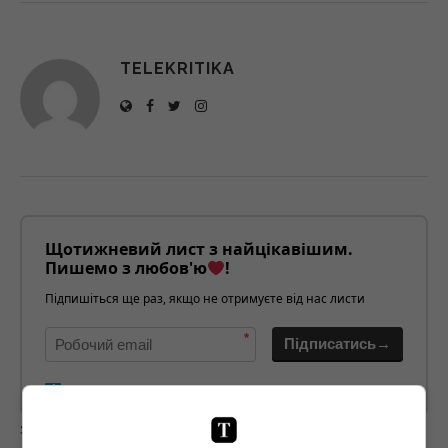
TELEKRITIKA
Щотижневий лист з найцікавішим.
Пишемо з любов'ю
!
Підпишіться ще раз, якщо не отримуєте від нас листи
*
Підписатись→
Предоставлено SendPulse
загрузка...