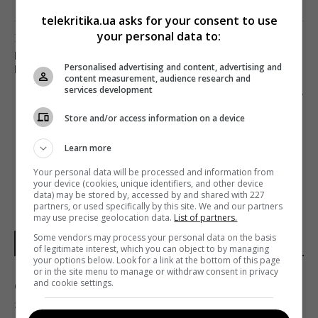
telekritika.ua asks for your consent to use
your personal data to:
Предыдущий пост
ПОЛЬЗОВАТЕЛИ ПРИЗНАЛИ NETFLIX САМЫМ
Personalised advertising and content, advertising and
НАДЕЖНЫМ СТРИМИНГОВЫМ СЕРВИСОМ
content measurement, audience research and
services development
Следующий пост
СМИ МЕНЯЮТ ТАКТИКУ: ТЕПЕРЬ В ТРЕНДЕ
Store and/or access information on a device
ХОРОШИЕ НОВОСТИ
Learn more
Your personal data will be processed and information from
your device (cookies, unique identifiers, and other device
data) may be stored by, accessed by and shared with 227
partners, or used specifically by this site. We and our partners
may use precise geolocation data.
List of partners.
Some vendors may process your personal data on the basis
НОВОСТИ ДНЯ
of legitimate interest, which you can object to by managing
your options below. Look for a link at the bottom of this page
or in the site menu to manage or withdraw consent in privacy
and cookie settings.
Одно движение изменит и цифру, и знак:
задача со спичками для проверки IQ