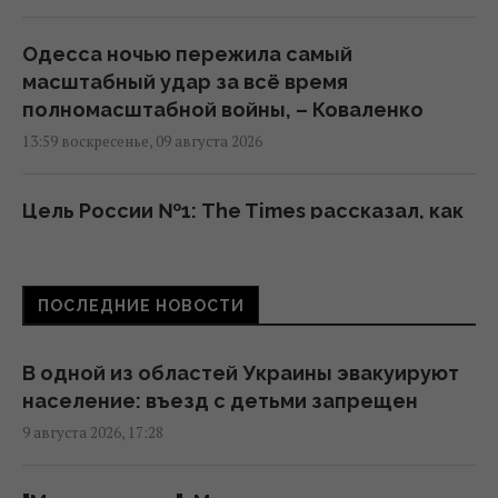
Одесса ночью пережила самый
масштабный удар за всё время
полномасштабной войны, – Коваленко
13:59 воскресенье, 09 августа 2026
Цель России №1: The Times рассказал, как
работает украинский отряд "глубоких
ударов" по РФ
13:55 воскресенье, 09 августа 2026
ПОСЛЕДНИЕ НОВОСТИ
Не "костыли", не "коляска" и не "носилки":
В одной из областей Украины эвакуируют
как правильно говорить на украинском
население: въезд с детьми запрещен
языке, – филолог
9 августа 2026, 17:28
12:44 воскресенье, 09 августа 2026