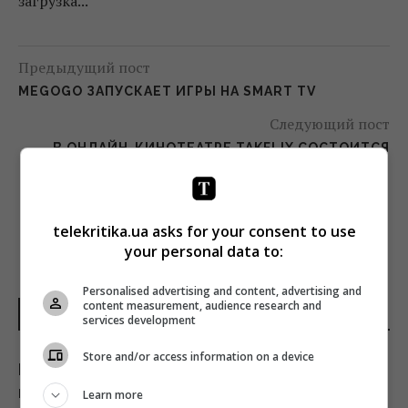
загрузка...
Предыдущий пост
MEGOGO ЗАПУСКАЕТ ИГРЫ НА SMART TV
Следующий пост
В ОНЛАЙН-КИНОТЕАТРЕ TAKFLIX СОСТОИТСЯ
ПРЕМЬЕРА ФИЛЬМА «КОЛИ ПАДАЮТЬ ДЕРЕВА»
telekritika.ua asks for your consent to use
your personal data to:
Personalised advertising and content, advertising and
content measurement, audience research and
НОВОСТИ УКРАИНЫ
services development
Store and/or access information on a device
В войне произошла ключевая перемена,
которая очень не нравится Путину, - СМИ
Learn more