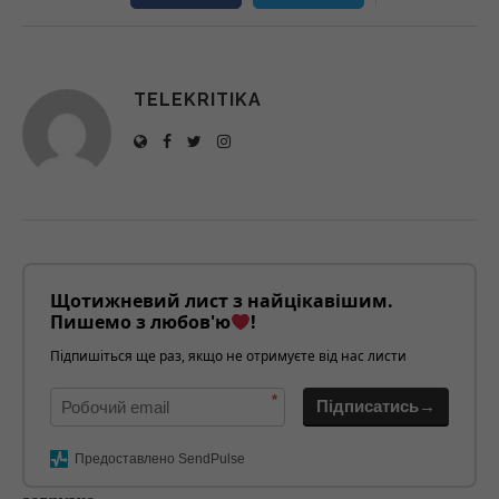
TELEKRITIKA
Щотижневий лист з найцікавішим.
Пишемо з любов'ю
!
Підпишіться ще раз, якщо не отримуєте від нас листи
*
Підписатись→
Предоставлено SendPulse