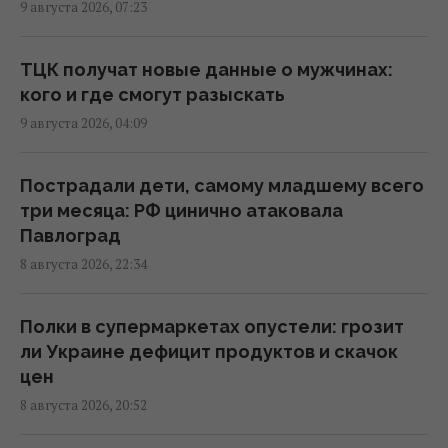
9 августа 2026, 07:23
11:16 воскресенье, 09 августа 2026
ТЦК получат новые данные о мужчинах:
РФ готовит масштабные удары по Киеву
кого и где смогут разыскать
перед 24 августа: в ISW раскрыли цели
9 августа 2026, 04:09
врага
10:21 воскресенье, 09 августа 2026
Пострадали дети, самому младшему всего
три месяца: РФ цинично атаковала
Россия нанесла массированный удар по
Павлоград
Одессе: нет света и воды, много
8 августа 2026, 22:34
пострадавших
10:12 воскресенье, 09 августа 2026
Полки в супермаркетах опустели: грозит
ли Украине дефицит продуктов и скачок
ВСУ взяли в плен Мохамеда Салаха: в сети
цен
распространяется интервью с тезкой
8 августа 2026, 20:52
звездного футболиста