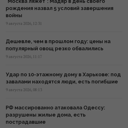
"Москва ляжет": Мадяр в день своего
В Одесской области из-за атаки РФ
рождения назва л 5 условий завершения
ограничено движение к пунктам пропуска
войны
с Молдовой, – ГПСУ
9 августа 2026, 12:31
12:18 воскресенье, 09 августа 2026
Дешевле, чем в прошлом году: цены на
"Мы выстоим, Москва ляжет": Мадяр назва л
популярный овощ резко обвалились
5 условий завершения войны
9 августа 2026, 11:17
11:57 воскресенье, 09 августа 2026
Удар по 10-этажному дому в Харькове: под
В Геленджике уничтожена позиция С-400,
завалами находятся люди, есть погибшие
из которой 8 августа били по Украине, -
9 августа 2026, 08:13
Мадяр
11:43 воскресенье, 09 августа 2026
РФ массированно атаковала Одессу:
разрушены жилые дома, есть
Россияне продвинулись в Часовом Яру, –
пострадавшие
DeepState