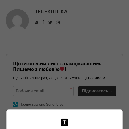
TELEKRITIKA
Щотижневий лист з найцікавішим.
Пишемо з любов'ю
!
Підпишіться ще раз, якщо не отримуєте від нас листи
*
Підписатись→
Предоставлено SendPulse
загрузка...