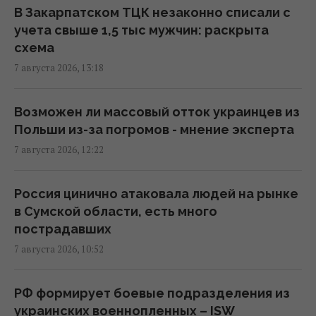
10:59 пятница, 07 августа 2026
В Закарпатском ТЦК незаконно списали с
учета свыше 1,5 тыс мужчин: раскрыта
схема
Угроза – баллистика: можно ли уничтожить
7 августа 2026, 13:18
пусковые установки россиян
10:54 пятница, 07 августа 2026
Возможен ли массовый отток украинцев из
Польши из-за погромов - мнение эксперта
Дроны поразили склад Wildberries в
7 августа 2026, 12:22
Екатеринбурге за 2000 км от границы
(видео)
09:11 пятница, 07 августа 2026
Россия цинично атаковала людей на рынке
в Сумской области, есть много
пострадавших
Россия использует украинских
7 августа 2026, 10:52
военнопленных для формирования боевых
подразделений, - ISW
08:24 пятница, 07 августа 2026
РФ формирует боевые подразделения из
украинских военнопленных – ISW