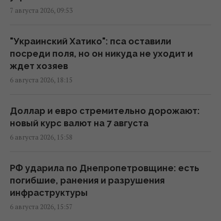
7 августа 2026, 09:53
Камера в подъезде и во дворе: когда
можно ставить без согласия соседей, а
когда нельзя
"Украинский Хатико": пса оставили
07:50 пятница, 07 августа 2026
посреди поля, но он никуда не уходит и
ждет хозяев
6 августа 2026, 18:15
"Это просто сафари": жители Запорожья
рассказали Reuters об охоте российских
дронов
Доллар и евро стремительно дорожают:
07:46 пятница, 07 августа 2026
новый курс валют на 7 августа
6 августа 2026, 15:58
Июньский оптимизм украинцев улетучился,
перелома в войне нет, – немецкий эксперт
РФ ударила по Днепропетровщине: есть
05:25 пятница, 07 августа 2026
погибшие, ранения и разрушения
инфраструктуры
6 августа 2026, 15:57
В Генштабе ВСУ сообщили, на какую сумму