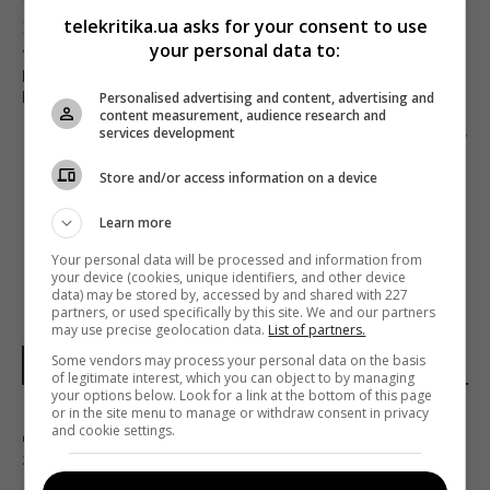
telekritika.ua asks for your consent to use
Предыдущий пост
your personal data to:
?? ПАНЕЛЬГЕЙТ: ПОДВИНЕТ ЛИ KANTAR
КОМПАНИЮ NIELSEN НА РЫНКЕ ТВ-
ИССЛЕДОВАНИЙ
Personalised advertising and content, advertising and
content measurement, audience research and
services development
Следующий пост
ГЛОБАЛЬНЫЕ ЗАТРАТЫ НА DIGITAL-РЕКЛАМУ В
Store and/or access information on a device
2019
Learn more
Your personal data will be processed and information from
your device (cookies, unique identifiers, and other device
data) may be stored by, accessed by and shared with 227
partners, or used specifically by this site. We and our partners
may use precise geolocation data.
List of partners.
Some vendors may process your personal data on the basis
НОВОСТИ УКРАИНЫ
of legitimate interest, which you can object to by managing
your options below. Look for a link at the bottom of this page
or in the site menu to manage or withdraw consent in privacy
Дроны уже полсуток атакуют Крым: в Ялте
and cookie settings.
зафиксирован пожар в районе порта
14:25 пятница, 07 августа 2026