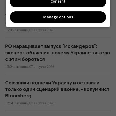
Consent
Украинцы высказали мнение, когда
Manage options
закончится война, - результаты опроса
13:06 пятница, 07 августа 2026
РФ наращивает выпуск "Искандеров":
эксперт объяснил, почему Украине тяжело
с этим бороться
13:04 пятница, 07 августа 2026
Союзники подвели Украину и оставили
только один сценарий в войне, - колумнист
Bloomberg
12:31 пятница, 07 августа 2026