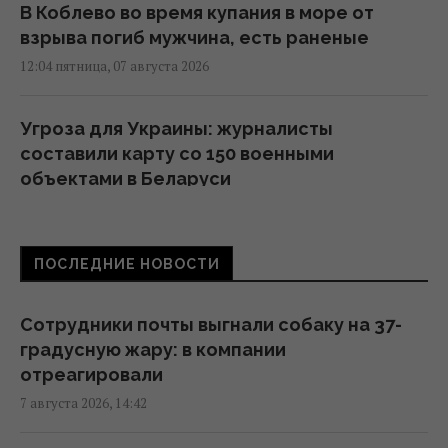
В Коблево во время купания в море от
взрыва погиб мужчина, есть раненые
12:04 пятница, 07 августа 2026
Угроза для Украины: журналисты
составили карту со 150 военными
объектами в Беларуси
11:16 пятница, 07 августа 2026
ПОСЛЕДНИЕ НОВОСТИ
Жирная цель: в Крыму уничтожен
российский комплекс за $15 млн (видео)
11:00 пятница, 07 августа 2026
Сотрудники почты выгнали собаку на 37-
градусную жару: в компании
отреагировали
Адвокат поставил под сомнение
7 августа 2026, 14:42
беспристрастность антикоррупционной
вертикали в деле Галущенко