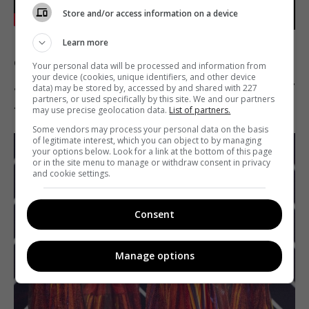
Store and/or access information on a device
Learn more
От Польши в этом году была группа из четырех
Your personal data will be processed and information from
your device (cookies, unique identifiers, and other device
девушек
Tulia
. Стиль группы несколько напоминает
data) may be stored by, accessed by and shared with 227
partners, or used specifically by this site. We and our partners
«
ДахуБраху
».
may use precise geolocation data.
List of partners.
Some vendors may process your personal data on the basis
of legitimate interest, which you can object to by managing
your options below. Look for a link at the bottom of this page
or in the site menu to manage or withdraw consent in privacy
and cookie settings.
Consent
Manage options