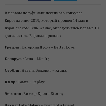
В первом полуфинале песенного конкурса
Евровидение-2019, который прошел 14 мая в
израильском Тель-Авиве, определились первые 10
финалистов. В финал прошли:
Греция:
Катерина Дуска – Better Love;
Беларусь:
Зена – Like It;
Сербия:
Невена Божович – Kruna;
Кипр:
Тамта – Replay;
Эстония:
Виктор Крон – Storm;
Чехия:
Lake Malawi – Friend of a Friend;