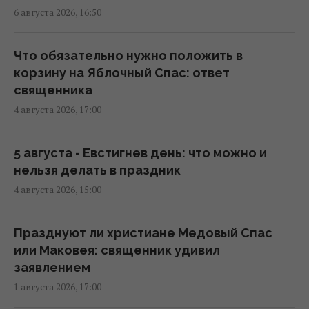
7 августа Украину накроет непогода:
6 августа 2026, 16:50
синоптики предупреждают об опасности
после жары
13:46 четверг, 06 августа 2026
Что обязательно нужно положить в
корзину на Яблочный Спас: ответ
священника
Синоптик назвала области, которые
4 августа 2026, 17:00
первыми накроет непогода и
долгожданное похолодание
13:19 четверг, 06 августа 2026
5 августа - Евстигнев день: что можно и
нельзя делать в праздник
4 августа 2026, 15:00
После аномальной жары в Украину
ворвутся грозы, шквалы и град, - синоптик
(карта)
Празднуют ли христиане Медовый Спас
09:31 четверг, 06 августа 2026
или Маковея: священник удивил
заявлением
1 августа 2026, 17:00
Синоптик сообщила об окончании