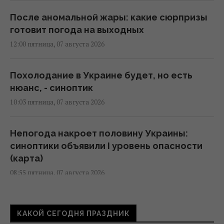
После аномальной жары: какие сюрпризы
готовит погода на выходных
12:00 пятница, 07 августа 2026
Похолодание в Украине будет, но есть
нюанс, - синоптик
10:03 пятница, 07 августа 2026
Непогода накроет половину Украины:
синоптики объявили I уровень опасности
(карта)
08:55 пятница, 07 августа 2026
Синоптик назвала точную дату, когда уже
КАКОЙ СЕГОДНЯ ПРАЗДНИК
похолодает по всей Украине