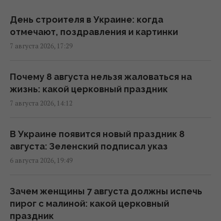
08:23 пятница, 07 августа 2026
День строителя в Украине: когда
отмечают, поздравления и картинки
7 августа Киев накроет гроза, но жара
7 августа 2026, 17:29
никуда не денется
08:00 пятница, 07 августа 2026
Почему 8 августа нельзя жаловаться на
жизнь: какой церковный праздник
Магнитная буря приближается: штормить
7 августа 2026, 14:12
будет минимум два дня (график)
07:10 пятница, 07 августа 2026
В Украине появится новый праздник 8
августа: Зеленский подписал указ
7 августа в Украину зайдут долгожданные
6 августа 2026, 19:49
дожди и прохлада: каким областям
повезет (карта)
06:30 пятница, 07 августа 2026
Зачем женщины 7 августа должны испечь
пирог с малиной: какой церковный
праздник