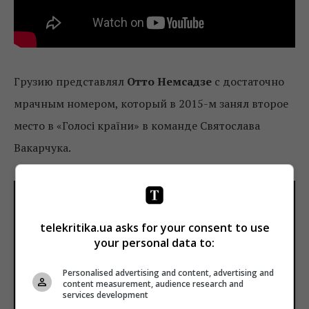
Грузию представлял
Отто Немсадзе
с достаточно
мрачным номером, который в 2015-м занял второе
место в «Голосі країни» в команде Святослава
Вакарчука.
telekritika.ua asks for your consent to use
your personal data to:
Personalised advertising and content, advertising and
content measurement, audience research and
services development