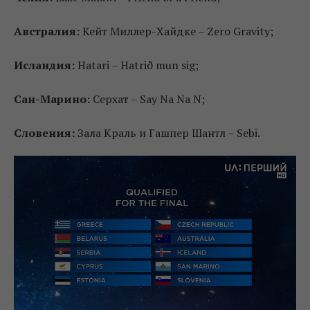
Австралия:
Кейт Миллер-Хайдке – Zero Gravity;
Исландия
:
Hatari – Hatrið mun sig;
Сан-Марино:
Серхат – Say Na Na N;
Словения:
Зала Краль и Гашпер Шантл – Sebi.