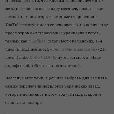
И несмотря на то, что многим из новоиспеченных
звездных влогов всего пару месяцев, похоже, еще
немного – и некоторые звездные откровения в
YouTube смогут смело соревноваться по количеству
просмотров с «ветеранами» украинских влогов,
такими как
NKofficial
(влог Насти Каменских, 184
тысячи подписчиков), «
Влоги Оли Поляковой
» (215
тысяч) либо
DoDo VLOG
(о путешествиях от Нади
Дорофеевой, 745 тысяч подписчиков).
Исследуя этот хайп, я решила выбрать для вас пять
самых перспективных влогов украинских звезд,
которые появились в этом году. Итак, раскройте
свои глаза пошире.