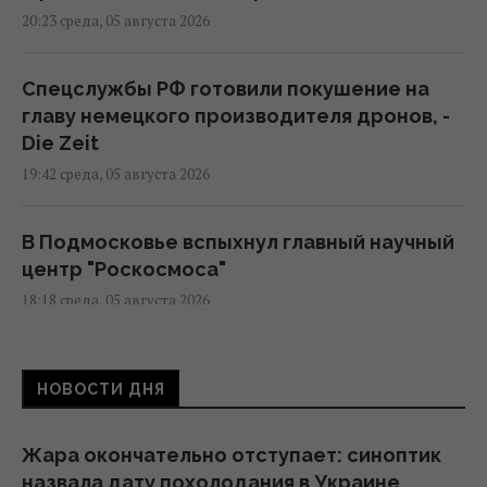
20:23 среда, 05 августа 2026
Спецслужбы РФ готовили покушение на
главу немецкого производителя дронов, -
Die Zeit
19:42 среда, 05 августа 2026
В Подмосковье вспыхнул главный научный
центр "Роскосмоса"
18:18 среда, 05 августа 2026
В Сеуту могли прибыть подозреваемые в
НОВОСТИ ДНЯ
джихадизме: в МВД Испании это отрицают
18:13 среда, 05 августа 2026
Жара окончательно отступает: синоптик
назвала дату похолодания в Украине