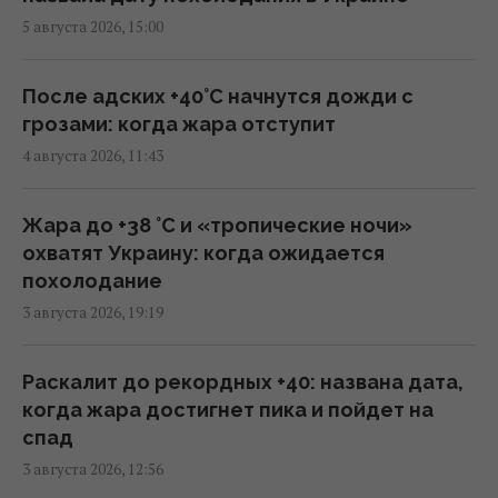
США готовят новую ядерную стратегию на
5 августа 2026, 15:00
случай войны с Россией или Китаем, - NBC
News
16:23 среда, 05 августа 2026
После адских +40°C начнутся дожди с
грозами: когда жара отступит
4 августа 2026, 11:43
Украина становится для Европы важнее,
чем США, – WELT
14:14 среда, 05 августа 2026
Жара до +38 °С и «тропические ночи»
охватят Украину: когда ожидается
похолодание
Трамп отказался передать Украине
3 августа 2026, 19:19
ракеты для Patriot, – FT
12:38 среда, 05 августа 2026
Раскалит до рекордных +40: названа дата,
когда жара достигнет пика и пойдет на
Несмотря на сомнения Трампа: США
спад
продолжают переговоры с Украиной по
3 августа 2026, 12:56
Patriot, - Reuters