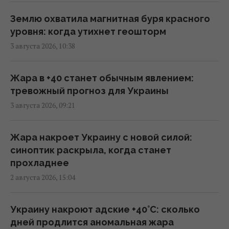
09:55 среда, 05 августа 2026
Землю охватила магнитная буря красного
уровня: когда утихнет геошторм
Дроны поразили крупный склад
3 августа 2026, 10:38
Wildberries в Тульской области: вспыхнул
пожар (видео)
09:45 среда, 05 августа 2026
Жара в +40 станет обычным явлением:
тревожный прогноз для Украины
3 августа 2026, 09:21
Возле гольф-клуба Трампа задержали
вооруженного мужчину с "тревожными
записками", – Politico
Жара накроет Украину с новой силой:
09:01 среда, 05 августа 2026
синоптик раскрыла, когда станет
прохладнее
2 августа 2026, 15:04
На Дунае из-за засухи из-под воды
всплыли десятки нацистских кораблей с
боеприпасами
Украину накроют адские +40°C: сколько
08:20 среда, 05 августа 2026
дней продлится аномальная жара