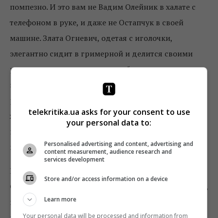
помпезно. И это вам не Вадим Олейник в халате с
телефоном в руке, и даже не Остапчук в своей
машине. Злата Огневич, одетая с иголочки,
элегантно сидит в гримерной и делится своими
размышлениями о том, кто же будет представлять в
этом году Украину на песенном конкурсе. В другом
ролике певица рассказывает о секретах закулисной
telekritika.ua asks for your consent to use
жизни участников Евровидения, а также забавные
your personal data to:
истории о том, как сама готовилась к участию в
Personalised advertising and content, advertising and
конкурсе.
content measurement, audience research and
services development
Конечно, как вы уже поняли, все ролики во влоге
Store and/or access information on a device
Огневич – о Евровидении, поэтому мне пока неясно,
Learn more
видеооткровения певицы – это ситуативный
Your personal data will be processed and information from
всплеск под шумок песенного конкурса или