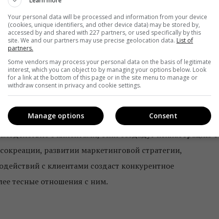
Learn more
Your personal data will be processed and information from your device
(cookies, unique identifiers, and other device data) may be stored by,
accessed by and shared with 227 partners, or used specifically by this
site. We and our partners may use precise geolocation data.
List of
partners.
Some vendors may process your personal data on the basis of legitimate
interest, which you can object to by managing your options below. Look
Unsplash.com
for a link at the bottom of this page or in the site menu to manage or
withdraw consent in privacy and cookie settings.
имодействие
Manage options
Consent
аимодействие с клиентами, если создадут коллаборацию с
 сокреации, развитии маркетинговой стратегии,
действий с клиентами создаст конкурентное
лее тесные отношения с ним.