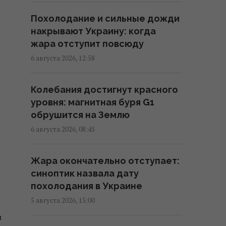
Похолодание и сильные дожди
Разведка США связывает с
накрывают Украину: когда
Россией дрон со взрывчаткой в
жара отступит повсюду
аэропорту Лейпцига, – WSJ
6 августа 2026, 12:58
09:59 суббота, 08 августа 2026
Колебания достигнут красного
"Смело и мужественно": СМИ
уровня: магнитная буря G1
раскрыли, кто спас украинский
обрушится на Землю
самолет от дрона в Лейпциге
6 августа 2026, 08:45
08:59 суббота, 08 августа 2026
Жара окончательно отступает:
Трамп неохотно усиливает
синоптик назвала дату
давление на РФ, но
похолодания в Украине
законопроект Грэма заставит
5 августа 2026, 15:00
его принять меры, – WSJ
м
02:56 суббота, 08 августа 2026