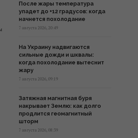
После жары температура
раскрыли подробности
упадет до +12 градусов: когда
15:31 суббота, 08 августа 2026
начнется похолодание
7 августа 2026, 20:49
ы
Евросоюз ускорил работу над
собственным аналогом Starlink
На Украину надвигаются
14:54 суббота, 08 августа 2026
сильные дожди и шквалы:
когда похолодание вытеснит
США внезапно уволили
жару
генерала, командовавшего
7 августа 2026, 09:19
войсками в Европе
12:13 суббота, 08 августа 2026
Затяжная магнитная буря
накрывает Землю: как долго
Главный генерал США ищет
продлится геомагнитный
выход из войны в Иране, чтобы
шторм
не разозлить Трампа, - CNN
7 августа 2026, 08:39
11:21 суббота, 08 августа 2026