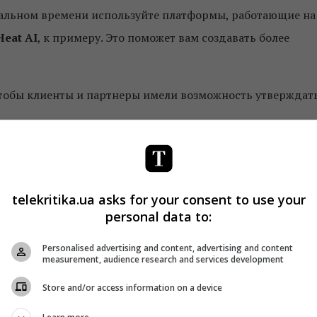
еальном времени используйте платформы, работающие на
Heat AI
, к примеру. Это поможет вам создавать более
 чтобы клиенты и партнеры имели возможность утверждат
telekritika.ua asks for your consent to use your
personal data to:
Personalised advertising and content, advertising and content
measurement, audience research and services development
Store and/or access information on a device