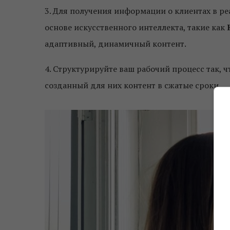
3. Для получения информации о клиентах в р
основе искусственного интеллекта, такие как
адаптивный, динамичный контент.
4. Структурируйте ваш рабочий процесс так,
созданный для них контент в сжатые сроки.