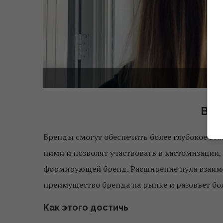
Вза
Бренды смогут обеспечить более глубокое вз
ними и позволят участвовать в кастомизации,
формирующей бренд. Расширение пула взаимо
преимущество бренда на рынке и разовьет бо
Как этого достичь