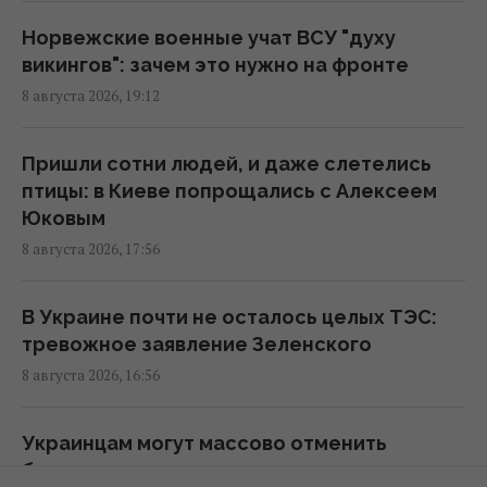
Скрытая мобилизация и манипуляции:
Зеленский раскрыл дальнейшие планы
Норвежские военные учат ВСУ "духу
Путина
викингов": зачем это нужно на фронте
20:50 суббота, 08 августа 2026
8 августа 2026, 19:12
Маск не разрешил Украине использовать
Пришли сотни людей, и даже слетелись
Starlink для ударов по России, - The Atlantic
птицы: в Киеве попрощались с Алексеем
19:19 суббота, 08 августа 2026
Юковым
8 августа 2026, 17:56
Пессимизм вернулся в Украину: аналитик
предостерег от ошибочного взгляда на
В Украине почти не осталось целых ТЭС:
войну
тревожное заявление Зеленского
18:43 суббота, 08 августа 2026
8 августа 2026, 16:56
"Молимся, когда везем пациента": медики
Украинцам могут массово отменить
рассказали BBC об охоте российских
бронирование за сутки: юрист назвал