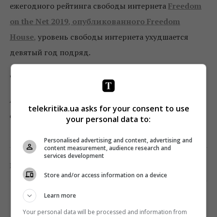
ежегодного рейтинга свободы интернета
Freedom
on the Net 2019
,
опубликованного
Freedom
House
,
уровень свободы интернета ухудшается
девятый год подряд.
Фото: Freedom House
Подписывайтесь на «Телекритику»
telekritika.ua asks for your consent to use
в
Telegram
и
Facebook
!
your personal data to:
Personalised advertising and content, advertising and
content measurement, audience research and
services development
0
Поделиться:
Facebook
Twitter
Store and/or access information on a device
Learn more
Your personal data will be processed and information from
TELEKRITIKA