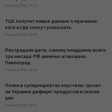
23:26 суббота, 08 августа 2026
9 августа 2026, 07:23
Россия нанесла удар по центру
ТЦК получат новые данные о мужчинах:
Павлограда: есть раненые
кого и где смогут разыскать
22:39 суббота, 08 августа 2026
9 августа 2026, 04:09
ВСУ уничтожили комплекс РЭБ,
Пострадали дети, самому младшему всего
предназначенный для подавления Starlink,
три месяца: РФ цинично атаковала
- OSINT
Павлоград
22:16 суббота, 08 августа 2026
8 августа 2026, 22:34
Путин стянул в Москву ПВО со всей России,
Полки в супермаркетах опустели: грозит
но потери все равно огромны, – Зеленский
ли Украине дефицит продуктов и скачок
21:04 суббота, 08 августа 2026
цен
8 августа 2026, 20:52