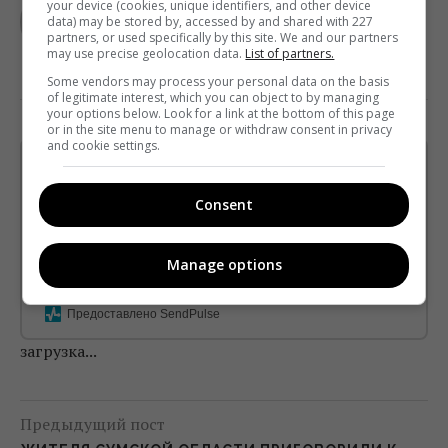
your device (cookies, unique identifiers, and other device
data) may be stored by, accessed by and shared with 227
partners, or used specifically by this site. We and our partners
may use precise geolocation data.
List of partners.
Some vendors may process your personal data on the basis
of legitimate interest, which you can object to by managing
your options below. Look for a link at the bottom of this page
or in the site menu to manage or withdraw consent in privacy
and cookie settings.
Щотижневий лист з найцікавішим.
Пишемо з любов'ю
!
Consent
Підпишіться ще раз, якщо не отримуєте від нас листи
*
Manage options
Підписатись→
Предоставлено SendPulse
загрузка...
Предыдущий пост