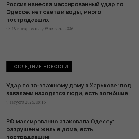
Россия нанесла массированный удар по
Одессе: нет света и воды, много
пострадавших
08:19 воскресенье, 09 августа 2026
Дерзкие удары Украины по России могут
сыграть на руку Путину, - The Times
01:23 воскресенье, 09 августа 2026
ПОСЛЕДНИЕ НОВОСТИ
Россия может применить ядерное оружие
Удар по 10-этажному дому в Харькове: под
против Украины: в МИД Турции назвали
завалами находятся люди, есть погибшие
реальное условие
9 августа 2026, 08:13
00:37 воскресенье, 09 августа 2026
РФ массированно атаковала Одессу:
Жителей Одессы готовят к защите города
разрушены жилые дома, есть
от российского десанта
пострадавшие