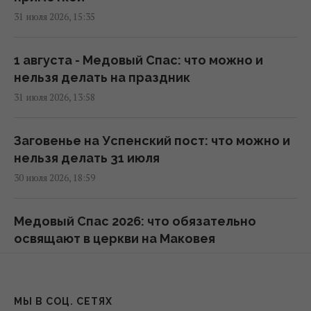
31 июля 2026, 15:35
5 августа киевлян ждет один из самых
жарких дней недели: раскалит до +35°
08:01 среда, 05 августа 2026
1 августа - Медовый Спас: что можно и
нельзя делать на праздник
31 июля 2026, 13:58
Солнце успокоилось, но не полностью: что
будет с магнитными бурями 5-7 августа
(график)
Заговенье на Успенский пост: что можно и
07:10 среда, 05 августа 2026
нельзя делать 31 июля
30 июля 2026, 18:59
5 августа жара в Украине приблизится к
пику (карта)
Медовый Спас 2026: что обязательно
06:30 среда, 05 августа 2026
освящают в церкви на Маковея
30 июля 2026, 15:24
Цунами все чаще накрывают Европу:
некоторые города уже активно готовятся к
Почему 30 июля не рекомендуется
МЫ В СОЦ. СЕТЯХ