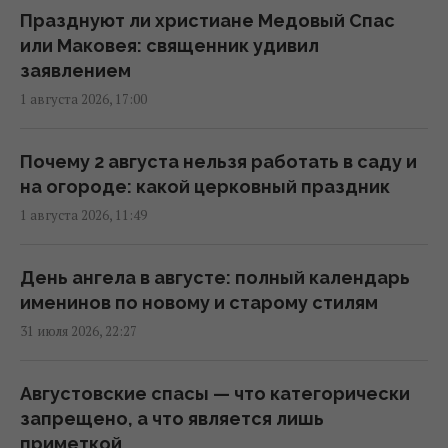
жары, - синоптик Диденко
Празднуют ли христиане Медовый Спас
14:48 среда, 05 августа 2026
или Маковея: священник удивил
заявлением
1 августа 2026, 17:00
Таинственные молнии вспыхивают под
водой: ученые до сих пор не знают, что это
10:38 среда, 05 августа 2026
Почему 2 августа нельзя работать в саду и
на огороде: какой церковный праздник
1 августа 2026, 11:49
По Украине прокатится волна непогоды:
синоптик предупредил о ливнях, грозах,
граде и шквалах
День ангела в августе: полный календарь
09:39 среда, 05 августа 2026
именинов по новому и старому стилям
31 июля 2026, 22:27
Во Львове на два дня объявили красную
опасность: что происходит (инфографика)
Августовские спасы — что категорически
08:54 среда, 05 августа 2026
запрещено, а что является лишь
приметкой