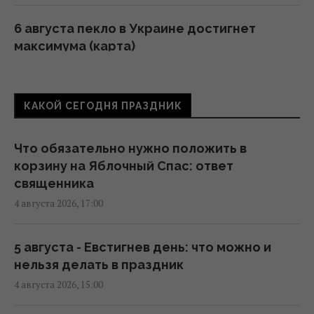
6 августа пекло в Украине достигнет
максимума (карта)
06:30 четверг, 06 августа 2026
КАКОЙ СЕГОДНЯ ПРАЗДНИК
Глобальное потепление может превысить
критический порог уже в ближайшие
месяцы, – ученый
Что обязательно нужно положить в
20:52 среда, 05 августа 2026
корзину на Яблочный Спас: ответ
священника
4 августа 2026, 17:00
Эль-Ниньо может привести к голоду в 45
странах: в ООН выпустили
предупреждение
5 августа - Евстигнев день: что можно и
16:57 среда, 05 августа 2026
нельзя делать в праздник
4 августа 2026, 15:00
Остался еще один день тотальной сильной