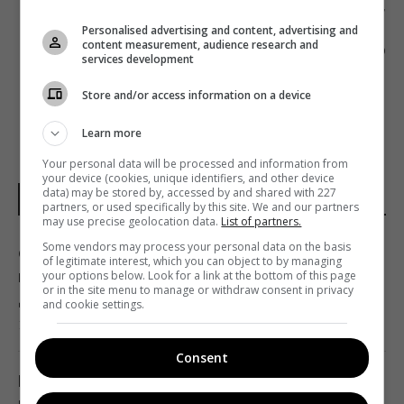
Следующий пост
Personalised advertising and content, advertising and
КАК СОЦСЕТИ МАНИПУЛИРУЮТ ВАМИ РАДИ
content measurement, audience research and
ВНИМАНИЯ: TED
services development
Store and/or access information on a device
Learn more
Your personal data will be processed and information from
your device (cookies, unique identifiers, and other device
data) may be stored by, accessed by and shared with 227
ПОГОДА НА ЗАВТРА
partners, or used specifically by this site. We and our partners
may use precise geolocation data.
List of partners.
Some vendors may process your personal data on the basis
Синоптик назвала области, которые
of legitimate interest, which you can object to by managing
первыми накроет непогода и
your options below. Look for a link at the bottom of this page
or in the site menu to manage or withdraw consent in privacy
долгожданное похолодание
and cookie settings.
13:19 четверг, 06 августа 2026
Consent
После аномальной жары в Украину
ворвутся грозы, шквалы и град, - синоптик