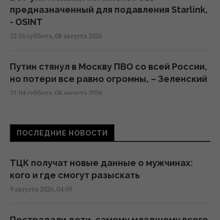
предназначенный для подавления Starlink,
- OSINT
22:16 суббота, 08 августа 2026
Путин стянул в Москву ПВО со всей России,
но потери все равно огромны, – Зеленский
21:04 суббота, 08 августа 2026
Скрытая мобилизация и манипуляции:
ПОСЛЕДНИЕ НОВОСТИ
Зеленский раскрыл дальнейшие планы
Путина
20:50 суббота, 08 августа 2026
ТЦК получат новые данные о мужчинах:
кого и где смогут разыскать
9 августа 2026, 04:09
Маск не разрешил Украине использовать
Starlink для ударов по России, - The Atlantic
19:19 суббота, 08 августа 2026
Пострадали дети, самому младшему всего