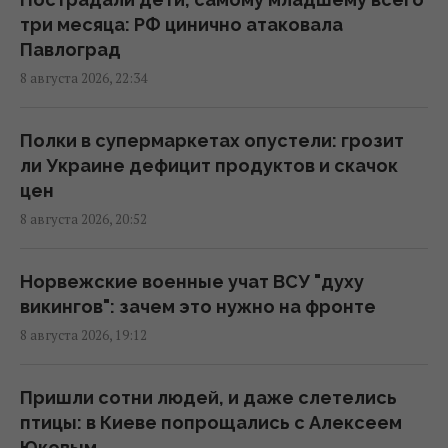
три месяца: РФ цинично атаковала
Павлоград
Пессимизм вернулся в Украину: аналитик
8 августа 2026, 22:34
предостерег от ошибочного взгляда на
войну
18:43 суббота, 08 августа 2026
Полки в супермаркетах опустели: грозит
ли Украине дефицит продуктов и скачок
цен
"Молимся, когда везем пациента": медики
8 августа 2026, 20:52
рассказали BBC об охоте российских
дронов
18:35 суббота, 08 августа 2026
Норвежские военные учат ВСУ "духу
викингов": зачем это нужно на фронте
8 августа 2026, 19:12
К 2030 году в Украине станет на треть
меньше первоклассников: эксперт
рассказала о рисках
Пришли сотни людей, и даже слетелись
16:46 суббота, 08 августа 2026
птицы: в Киеве попрощались с Алексеем
Юковым