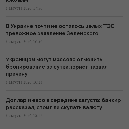
8 августа 2026, 17:56
Россия готовит мощный удар по
энергетике Киева до 24 августа, -
мониторы
В Украине почти не осталось целых ТЭС:
16:43 суббота, 08 августа 2026
тревожное заявление Зеленского
8 августа 2026, 16:56
На Херсонщине россиянам приказали
начать "свободную охоту" на
Украинцам могут массово отменить
автотранспорт, – ОВА
бронирование за сутки: юрист назвал
16:09 суббота, 08 августа 2026
причину
8 августа 2026, 16:24
Украина должна уничтожать пусковые и
производство ракет: эксперт сказал, что
Доллар и евро в середине августа: банкир
для этого нужно
рассказал, стоит ли скупать валюту
16:03 суббота, 08 августа 2026
8 августа 2026, 15:17