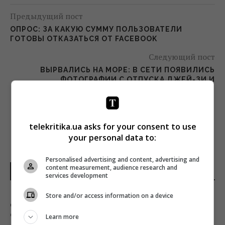
Предыдущий пост
ОПРОС: ЗА КАКУЮ СУММУ ПОЛЬЗОВАТЕЛИ
ГОТОВЫ ОТКАЗАТЬСЯ ОТ FACEBOOK
Следующий пост
ВЫРВАЛИСЬ НА МОРЕ: В СЕТИ ПОЯВИЛИСЬ
ФОТОГРАФИИ С ОТПУСКА ДЖЕЙ-ЗИ И
БЕЙОНСЕ
telekritika.ua asks for your consent to use
your personal data to:
Personalised advertising and content, advertising and
content measurement, audience research and
НОВОСТИ УКРАИНЫ
services development
Store and/or access information on a device
Дерзкие удары Украины по России могут
сыграть на руку Путину, - The Times
Learn more