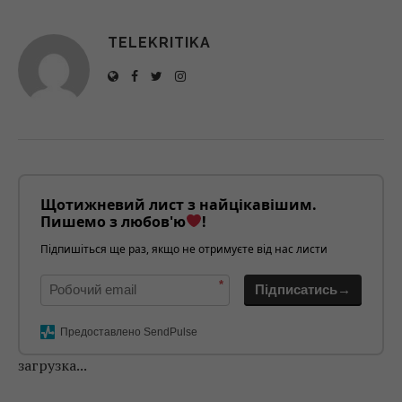
TELEKRITIKA
Щотижневий лист з найцікавішим.
Пишемо з любов'ю
!
Підпишіться ще раз, якщо не отримуєте від нас листи
*
Підписатись→
Предоставлено SendPulse
загрузка...