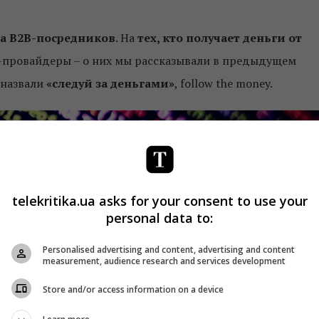
на В2В-посредников
. На
тех, кто получает деньги от
т-провайдеры – о них мы рассказывали в предыдущем
 назвали
«следуй за деньгами»
, follow the money.
telekritika.ua asks for your consent to use your
personal data to:
Personalised advertising and content, advertising and content
measurement, audience research and services development
Store and/or access information on a device