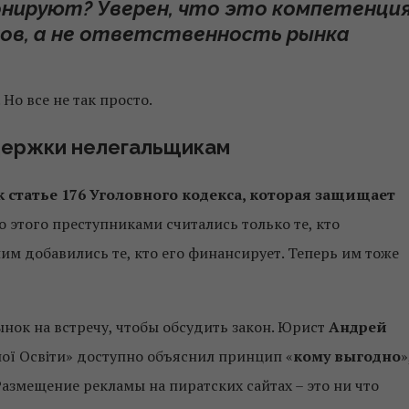
онируют? Уверен, что это компетенци
ов, а не ответственность рынка
Но все не так просто.
держки нелегальщикам
к статье 176 Уголовного кодекса, которая защищает
До этого преступниками считались только те, кто
ним добавились те, кто его финансирует. Теперь им тоже
нок на встречу, чтобы обсудить закон. Юрист
Андрей
чної Освіти» доступно объяснил принцип «
кому выгодно
»
Размещение рекламы на пиратских сайтах – это ни что