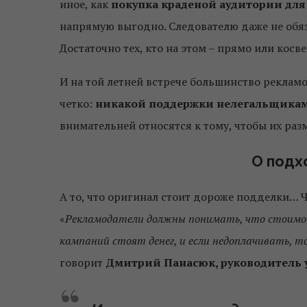
иное, как
покупка краденой аудитории для
напрямую выгодно. Следователю даже не обяз
Достаточно тех, кто на этом – прямо или косв
И на той летней встрече большинство реклам
четко:
никакой поддержки нелегальщика
внимательней относятся к тому, чтобы их ра
О подх
А то, что оригинал стоит дороже подделки… Ч
«
Рекламодатели должны понимать, что стоимос
кампаний стоят денег, и если недоплачивать, 
говорит
Дмитрий Панасюк, руководитель уп