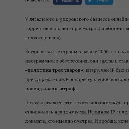
Facebook
Twitter
У легального и у воровского бизнесов онлайн
торрентов и онлайн-просмотров) и
абонент
видеосервисов).
Когда развитые страны в начале 2000-х тольк
программного обеспечения, они сделали став
«политика трех ударов»
: юзеру, чей IP был
предупреждение. Если преступление повторял
накладывали
штраф
.
Потом оказалось, что с этим подходом куча п
становились невидимками. На одном IP сиде
доказать, кто именно смотрел. И вообще, кон