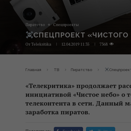
Пиратство
Спецпроекты
СПЕЦПРОЕКТ «ЧИСТОГО Н
От
Telekritika
12.04.2019 11:35
7368
Главная
ТВ
Пиратство
Спецпроект
«Телекритика» продолжает рас
инициативой «Чистое небо» о т
телеконтента в сети. Данный м
заработка пиратов.
Поделиться: