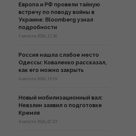
Европа и РФ провели тайную
лидеров
встречу по поводу войны в
13:51 пятница, 07 августа 2026
Украине: Bloomberg узнал
подробности
В Украине выпустят памятную
5 августа 2026, 12:36
монету в честь Иоанна Павла II
13:15 пятница, 07 августа 2026
Россия нашла слабое место
Одессы: Коваленко рассказал,
Блокировка портов уже
как его можно закрыть
привела к остановке работы
4 августа 2026, 19:10
предприятий, – СМИ
12:53 пятница, 07 августа 2026
Новый мобилизационный вал:
Невзлин заявил о подготовке
Цены на медь на пути к новому
Кремля
рекорду: сколько стоит металл
4 августа 2026, 07:23
теперь
12:44 пятница, 07 августа 2026