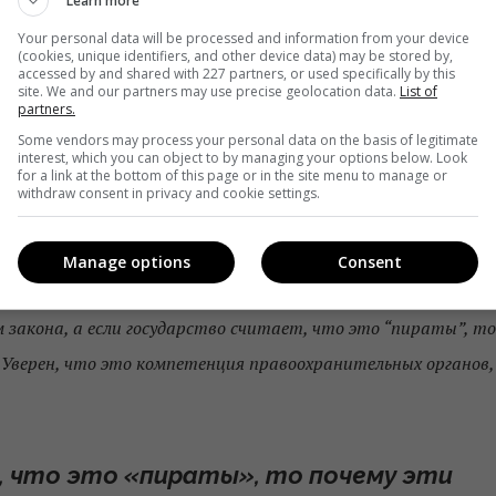
ют рекламодатели
Learn more
Your personal data will be processed and information from your device
(cookies, unique identifiers, and other device data) may be stored by,
и воровской контент всегда продавался рекламодателю
accessed by and shared with 227 partners, or used specifically by this
site. We and our partners may use precise geolocation data.
List of
ов за «эффективностью». К тому же,
в Украине не так мног
partners.
дняшний день – основной и с точки зрения построения
Some vendors may process your personal data on the basis of legitimate
interest, which you can object to by managing your options below. Look
информации о промоакции.
for a link at the bottom of this page or in the site menu to manage or
withdraw consent in privacy and cookie settings.
 объяснялось тем, что
«а справки-то нет»
. Говорит топ-
тва, пожелавший остаться неназванным: «
Я не считаю что
Manage options
Consent
и рекламодателя в данном случае – это правильно. Так как
м закона, а если государство считает, что это “пираты”, то
Уверен, что это компетенция правоохранительных органов,
, что это «пираты», то почему эти