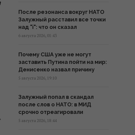
я
Нацбанк ужесточил гривню к
После резонанса вокруг НАТО
евро: официальный курс валют
Залужный расставил все точки
на понедельник
над "i": что он сказал
15:56 пятница, 07 августа 2026
6 августа 2026, 01:43
Действительно ли семейная
Почему США уже не могут
упаковка выгодна: эксперты
заставить Путина пойти на мир:
раскрыли неочевидный нюанс
Денисенко назвал причину
15:37 пятница, 07 августа 2026
5 августа 2026, 19:10
"Укрзализныця" меняет
Залужный попал в скандал
маршруты ряда поездов
после слов о НАТО: в МИД
14:14 пятница, 07 августа 2026
срочно отреагировали
,
5 августа 2026, 18:44
В Украине стремительно
дорожает аренда: Киев среди