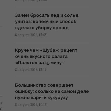
"Холостяка" ошарашила
признанием после свадьбы
Зачем бросать лед и соль в
11:06 воскресенье, 09 августа 2026
унитаз: копеечный способ
сделать уборку проще
Известный украинский певец
8 августа 2026, 15:55
попал в ДТП в Киеве и показал
фото
Круче чем «Шуба»: рецепт
10:09 воскресенье, 09 августа 2026
очень вкусного салата
«Пальто» за 15 минут
Супруги купили старый дом в
8 августа 2026, 15:11
деревне и вложили в ремонт 2,5
млн грн: как его обустроили
Большинство совершает
09:38 воскресенье, 09 августа 2026
ошибку: сколько на самом деле
нужно варить кукурузу
ст
Каспровы-Верх: подъем на
8 августа 2026, 10:15
одну из самых высоких гор Татр
VI