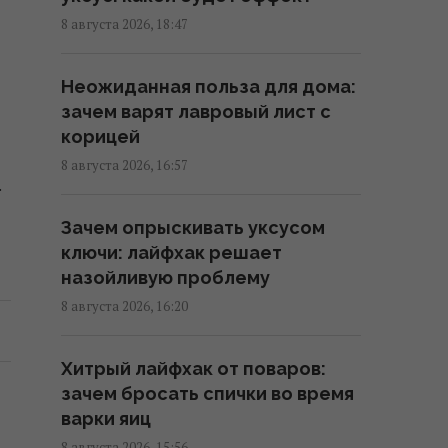
Как отучить кота запрыгивать
8 августа 2026, 18:47
на стол: владельцы поделились
рабочими методами
Неожиданная польза для дома:
12:08 воскресенье, 09 августа 2026
зачем варят лавровый лист с
корицей
Новый фильм Marvel бьет
8 августа 2026, 16:57
рекорд за рекордом - он уже
.
стал главным хитом 2026 года
Зачем опрыскивать уксусом
11:38 воскресенье, 09 августа 2026
ключи: лайфхак решает
назойливую проблему
Пенсионер сменил Майорку на
8 августа 2026, 16:20
Таиланд и теперь называет
себя "королем мира"
Хитрый лайфхак от поваров:
11:12 воскресенье, 09 августа 2026
зачем бросать спички во время
варки яиц
"Я не вывожу": победительница
8 августа 2026, 15:56