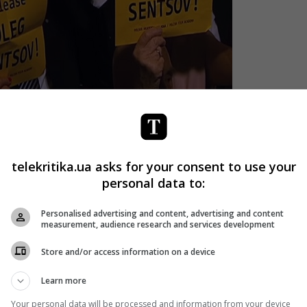
telekritika.ua asks for your consent to use your
personal data to:
Personalised advertising and content, advertising and content
рестовали сотрудники ФСБ по обвинению в подготовке
measurement, audience research and services development
ий военный окружной суд РФ приговорил Сенцова к 20
Store and/or access information on a device
Learn more
 сказал, что не будет ни о чем просить, потому что «суд
Your personal data will be processed and information from your device