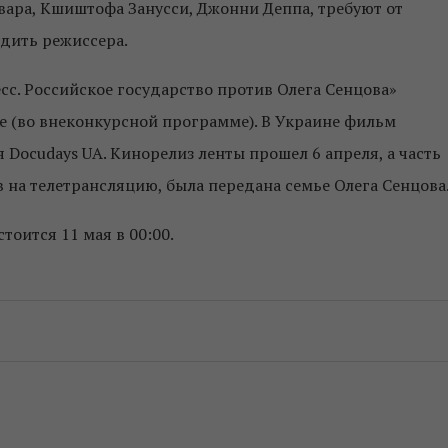
ара, Кшиштофа Занусси, Джонни Деппа, требуют от
дить режиссера.
с. Российское государство против Олега Сенцова»
е (во внеконкурсной программе). В Украине фильм
Docudays UA. Кинорелиз ленты прошел 6 апреля, а ч
асть
 на телетрансляцию, была передана семье Олега Сенцова
тоится 11 мая в 00:00.