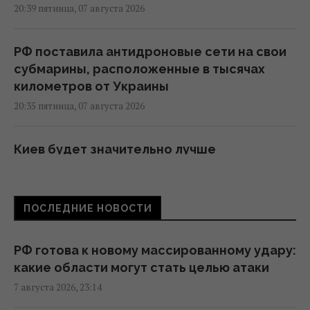
20:39 пятница, 07 августа 2026
РФ поставила антидроновые сети на свои
субмарины, расположенные в тысячах
километров от Украины
20:35 пятница, 07 августа 2026
Киев будет значительно лучше
подготовлен к зиме, но фактор обстрелов
и возможностей ПВО никто не отменял, -
Пантелеев
ПОСЛЕДНИЕ НОВОСТИ
20:01 пятница, 07 августа 2026
РФ готова к новому массированному удару:
Зеленский прибыл в Сербию: подробности
какие области могут стать целью атаки
первого официального визита
7 августа 2026, 23:14
19:52 пятница, 07 августа 2026