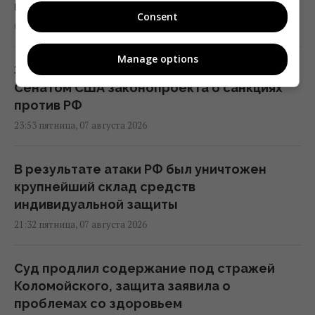
и лишь 15% баллистических ракет, – отчет
Consent
05:31 суббота, 08 августа 2026
Manage options
Зеленский отреагировал на принятие
Сенатом США законопроекта о санкциях
против РФ
23:53 пятница, 07 августа 2026
В результате атаки РФ был уничтожен
крупнейший склад средств
индивидуальной защиты
21:32 пятница, 07 августа 2026
Суд продлил содержание под стражей
Коломойского, защита заявила о
проблемах со здоровьем