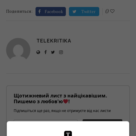
0
Поделиться:
Facebook
Twitter
TELEKRITIKA
Щотижневий лист з найцікавішим.
Пишемо з любов'ю
!
Підпишіться ще раз, якщо не отримуєте від нас листи
*
Підписатись→