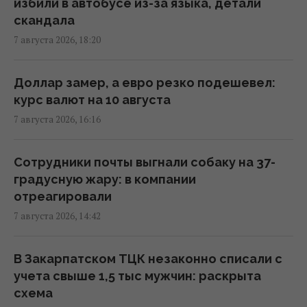
избили в автобусе из-за языка, детали
"Черноморец" в Одессе, есть раненые
скандала
(фото, видео)
7 августа 2026, 18:20
16:37 пятница, 07 августа 2026
Доллар замер, а евро резко подешевел:
Дроны уже полдня атакуют Крым: ГУР
курс валют на 10 августа
провел "морской парад" в Ялте
7 августа 2026, 16:16
16:31 пятница, 07 августа 2026
Сотрудники почты выгнали собаку на 37-
"Будет волна банкротства": разгром
градусную жару: в компании
складов Wildberries больно бьет по РФ, -
отреагировали
Die Welt
7 августа 2026, 14:42
16:22 пятница, 07 августа 2026
В Закарпатском ТЦК незаконно списали с
В уголовном деле рынка "Столичный"
учета свыше 1,5 тыс мужчин: раскрыта
материалами стали сообщения о
схема
поддержке ВСУ, - СМИ