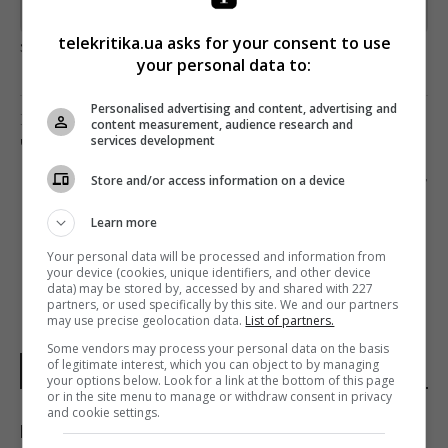
Предоставлено SendPulse
telekritika.ua asks for your consent to use
загрузка...
your personal data to:
Personalised advertising and content, advertising and
Предыдущий пост
content measurement, audience research and
services development
ЧЕЙ ИИ БУДЕТ ЗВУЧАТЬ В КИТАЙСКОМ ЭФИРЕ
Следующий пост
Store and/or access information on a device
НОВОЕ СТАРОЕ МЕДИА GQ HYPE
Learn more
Your personal data will be processed and information from
your device (cookies, unique identifiers, and other device
data) may be stored by, accessed by and shared with 227
partners, or used specifically by this site. We and our partners
may use precise geolocation data.
List of partners.
Some vendors may process your personal data on the basis
of legitimate interest, which you can object to by managing
НОВОСТИ УКРАИНЫ
your options below. Look for a link at the bottom of this page
or in the site menu to manage or withdraw consent in privacy
and cookie settings.
В июле Украина сбила 87% ударных дронов