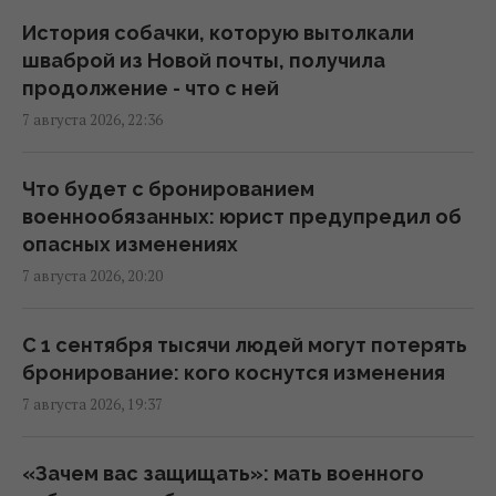
История собачки, которую вытолкали
Дипломатическое контрнаступление
шваброй из Новой почты, получила
Украины на Вашингтон захлебнулось, – The
продолжение - что с ней
Atlantic
7 августа 2026, 22:36
19:23 пятница, 07 августа 2026
Что будет с бронированием
База ФСБ, корабли и ЗРК "Бук": Мадяр
военнообязанных: юрист предупредил об
раскрыл результаты ударов по
опасных изменениях
российским целям (видео)
7 августа 2026, 20:20
18:33 пятница, 07 августа 2026
С 1 сентября тысячи людей могут потерять
Зеленский впервые поедет с официальным
бронирование: кого коснутся изменения
визитом в Сербию: названа дата
7 августа 2026, 19:37
17:18 пятница, 07 августа 2026
«Зачем вас защищать»: мать военного
Россия ударила по футбольному стадиону