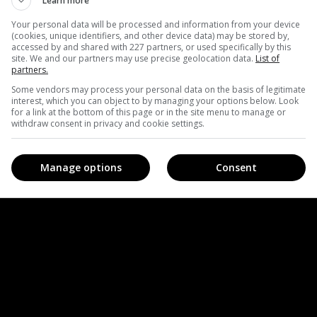
Learn more
 конкурса ему удалось сыграть большое удивление.
Your personal data will be processed and information from your device
(cookies, unique identifiers, and other device data) may be stored by,
accessed by and shared with 227 partners, or used specifically by this
site. We and our partners may use precise geolocation data.
List of
partners.
Some vendors may process your personal data on the basis of legitimate
interest, which you can object to by managing your options below. Look
for a link at the bottom of this page or in the site menu to manage or
withdraw consent in privacy and cookie settings.
Manage options
Consent