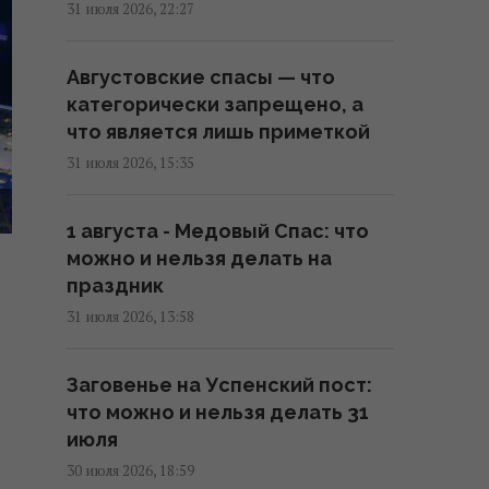
31 июля 2026, 22:27
(график)
07:10 четверг, 06 августа 2026
Августовские спасы — что
категорически запрещено, а
6 августа пекло в Украине
что является лишь приметкой
достигнет максимума (карта)
31 июля 2026, 15:35
06:30 четверг, 06 августа 2026
1 августа - Медовый Спас: что
Глобальное потепление может
можно и нельзя делать на
превысить критический порог
праздник
уже в ближайшие месяцы, –
31 июля 2026, 13:58
ученый
20:52 среда, 05 августа 2026
Заговенье на Успенский пост:
что можно и нельзя делать 31
Эль-Ниньо может привести к
июля
голоду в 45 странах: в ООН
30 июля 2026, 18:59
выпустили предупреждение