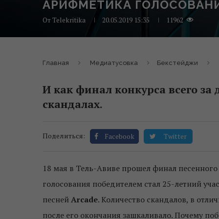
АРИФМЕТИКА ГОЛОСОВАН
От
Telekritika
20.05.2019 15:35
11962
Главная
Медиатусовка
Бекстейджи
И как финал конкурса всего за 
скандалах.
Поделиться:
Facebook
Twitter
18 мая в Тель-Авиве прошел финал песенного
голосования победителем стал 25-летний уч
песней
Arcade
. Количество скандалов, в отли
после его окончания зашкаливало. Почему по