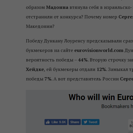
образом
Мадонна
втянула себя в израильско
отстранили от конкурса? Почему номер
Серге
Македонии?
Победу Дункану Лоуренсу предсказывали сраз
букмекеров на сайте
eurovisionworld.com
Дун
вероятность победы –
44%
. Вторую строчку 
Хейдке
, ей букмекеры отдали
12%
. Замыкал 
победы
7%
. А вот представитель России
Серг