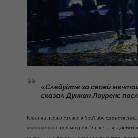
Дункан Ло
«Следуйте за своей мечто
сказал Дункан Лоуренс пос
Клип на песню Arcade в YouTube единственны
миллионов
просмотров. Он, кстати, достато
певец, как ребенок в материнском лоне, ждет с