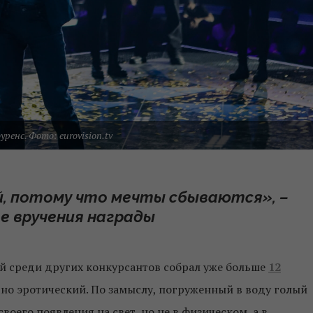
уренс. Фото: eurovision.tv
й, потому что мечты сбываются», –
ле вручения награды
й среди других конкурсантов собрал уже больше
12
чно эротический. По замыслу, погруженный в воду голый
воего появления на свет, но не в физическом, а в