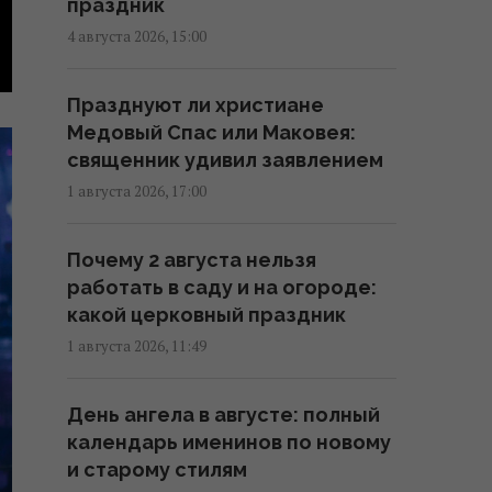
праздник
(карта)
4 августа 2026, 15:00
09:31 четверг, 06 августа 2026
Празднуют ли христиане
Синоптик сообщила об
Медовый Спас или Маковея:
окончании аномальной жары:
священник удивил заявлением
где первыми почувствуют
1 августа 2026, 17:00
похолодание
08:28 четверг, 06 августа 2026
Почему 2 августа нельзя
работать в саду и на огороде:
6 августа жара в Киеве
какой церковный праздник
достигнет апогея: разогреет
1 августа 2026, 11:49
аж до +39°
08:03 четверг, 06 августа 2026
День ангела в августе: полный
календарь именинов по новому
Магнитные бури 6-8 августа:
и старому стилям
когда ждать нового удара