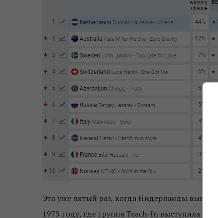
Это уже пятый раз, когда Нидерланды выигры
1975 году, где группа Teach-In выступила с 