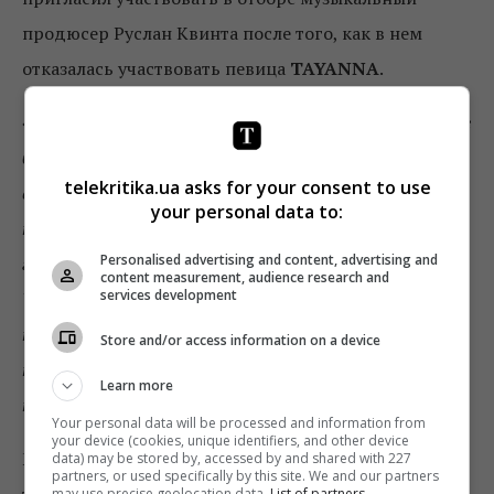
продюсер Руслан Квинта после того, как в нем
отказалась участвовать певица
TAYANNA
.
«
Как ранее я говорила, отказ от концертов в России не
был для нас принципиальным. Основные разногласия
telekritika.ua asks for your consent to use
вызвали другие пункты договора, которые, если я
your personal data to:
подпишу, становятся для меня кабальными. Я –
Personalised advertising and content, advertising and
гражданка Украины, плачу налоги и искренне люблю
content measurement, audience research and
services development
Украину. Но не готова выступать с лозунгами,
превращая свое пребывание на конкурсе в промоакции
Store and/or access information on a device
наших политиков. Я – музыкант, а не бита на
Learn more
политической арене
»,
–
написала она.
Your personal data will be processed and information from
your device (cookies, unique identifiers, and other device
MARUV добавила, что хочет «дарить свое
data) may be stored by, accessed by and shared with 227
partners, or used specifically by this site. We and our partners
творчество без цензуры».
may use precise geolocation data.
List of partners.