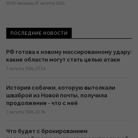
20:01 пятница, 07 августа 2026
Зеленский прибыл в Сербию: подробности
первого официального визита
ПОСЛЕДНИЕ НОВОСТИ
19:52 пятница, 07 августа 2026
РФ готова к новому массированному удару:
Дипломатическое контрнаступление
какие области могут стать целью атаки
Украины на Вашингтон захлебнулось, – The
7 августа 2026, 23:14
Atlantic
19:23 пятница, 07 августа 2026
История собачки, которую вытолкали
шваброй из Новой почты, получила
База ФСБ, корабли и ЗРК "Бук": Мадяр
продолжение - что с ней
раскрыл результаты ударов по
7 августа 2026, 22:36
российским целям (видео)
18:33 пятница, 07 августа 2026
Что будет с бронированием