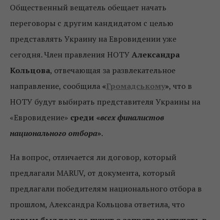
Общественный вещатель обещает начать
переговоры с другим кандидатом с целью
представлять Украину на Евровидении уже
сегодня. Член правления НОТУ
Александра
Кольцова
, отвечающая за развлекательное
направление, сообщила
«
Громадському
»
, что в
НОТУ будут выбирать представителя Украины на
«Евровидение»
среди «
всех финалистов
национального отбора
»
.
На вопрос, отличается ли договор, который
предлагали MARUV, от документа, который
предлагали победителям национального отбора в
прошлом, Александра Кольцова ответила, что
новым был только пункт о запрете выступать в