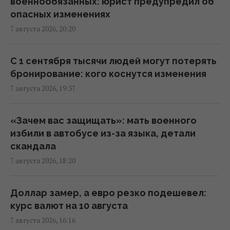
военнообязанных: юрист предупредил об
Зеленский впервые поедет с официальным
опасных изменениях
визитом в Сербию: названа дата
7 августа 2026, 20:20
17:18 пятница, 07 августа 2026
С 1 сентября тысячи людей могут потерять
Россия ударила по футбольному стадиону
бронирование: кого коснутся изменения
"Черноморец" в Одессе, есть раненые
7 августа 2026, 19:37
(фото, видео)
16:37 пятница, 07 августа 2026
«Зачем вас защищать»: мать военного
избили в автобусе из-за языка, детали
Дроны уже полдня атакуют Крым: ГУР
скандала
провел "морской парад" в Ялте
7 августа 2026, 18:20
16:31 пятница, 07 августа 2026
Доллар замер, а евро резко подешевел:
"Будет волна банкротства": разгром
курс валют на 10 августа
складов Wildberries больно бьет по РФ, -
7 августа 2026, 16:16
Die Welt