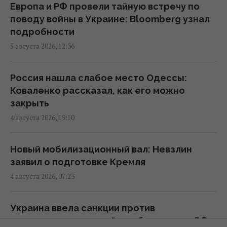
пролив почти полностью остановилось, –
Европа и РФ провели тайную встречу по
Reuters
поводу войны в Украине: Bloomberg узнал
13:02 четверг, 06 августа 2026
подробности
5 августа 2026, 12:36
Можно ли вернуть товар в магазин, если
потерял чек: ответ юриста
Россия нашла слабое место Одессы:
12:21 четверг, 06 августа 2026
Коваленко рассказал, как его можно
закрыть
4 августа 2026, 19:10
Когда ожидать обвала гривни: банкир
озвучил прогноз курса доллара до
середины августа
Новый мобилизационный вал: Невзлин
11:53 четверг, 06 августа 2026
заявил о подготовке Кремля
4 августа 2026, 07:23
"ПриватБанк" обновил курс валют: сколько
стоит доллар сегодня
Украина ввела санкции против
11:03 четверг, 06 августа 2026
поставщиков деталей для баллистики РФ -