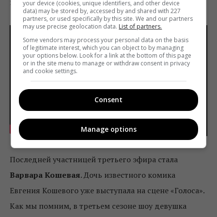
продолжит путь на детском шоу.
your device (cookies, unique identifiers, and other device
data) may be stored by, accessed by and shared with 227
partners, or used specifically by this site. We and our partners
may use precise geolocation data.
List of partners.
Some vendors may process your personal data on the basis
of legitimate interest, which you can object to by managing
your options below. Look for a link at the bottom of this page
or in the site menu to manage or withdraw consent in privacy
and cookie settings.
Consent
Manage options
Последней участницей третьего эфира стала
Варвара Кошевая
. Дочь известного комика
Евгения Кошевого уже выступала на сцене «Голоса».
Как мы помним, в третьем сезоне шоу девушка