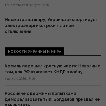
17:14 четверг, 06 августа 2026
Несмотря на жару, Украина экспортирует
электроэнергию: грозят ли нам
отключения
17:07 четверг, 06 августа 2026
НОВОСТИ УКРАИНЫ И МИРА
Нацбанк ослабил гривню: официальный
курс валют на пятницу
16:00 четверг, 06 августа 2026
Кремль перешел красную черту: Невзлин о
том, как РФ втягивает КНДР в войну
6 августа 2026, 19:10
Перевод денег на карту становится
вызовом: какие необычные новации вводят
банки
Россияне одержимы попытками
15:34 четверг, 06 августа 2026
деморализовать тыл: Богданов призвал не
паниковать