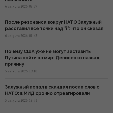
6 августа 2026, 08:39
"Мы впервые готовимся к зиме так, как
должны всегда", – энергетический эксперт
Александр Харченко
После резонанса вокруг НАТО Залужный
14:57 четверг, 06 августа 2026
расставил все точки над "i": что он сказал
6 августа 2026, 01:43
Из-за ночного обстрела РФ Херсон
погрузился в блэкаут
Почему США уже не могут заставить
14:27 четверг, 06 августа 2026
Путина пойти на мир: Денисенко назвал
причину
5 августа 2026, 19:10
В Днепропетровской области люди уже
несколько суток сидят без воды: премьер
отреагировал
Залужный попал в скандал после слов о
13:28 четверг, 06 августа 2026
НАТО: в МИД срочно отреагировали
5 августа 2026, 18:44
Судоходство через Баб-эль-Мандебский