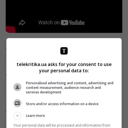
Давид Красилюк
выбрал для слепых
прослушиваний непростую композицию California
telekritika.ua asks for your consent to use
Dreaming. Мальчик страдает редкой болезнью –
your personal data to:
остеопороз. Давид решил, что если с пением у него
не сложится, то он станет травматологом и будет
Personalised advertising and content, advertising and
content measurement, audience research and
помогать детям бороться с тем, что пережил сам.
services development
Участник признается, что в минуты отчаяния его
Store and/or access information on a device
спасает только музыка. К мальчику развернулись
Learn more
Надя Дорофеева и Позитив, именно с ними он
Your personal data will be processed and information from