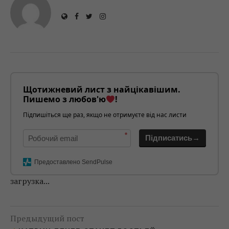
Щотижневий лист з найцікавішим.
Пишемо з любов'ю
!
Підпишіться ще раз, якщо не отримуєте від нас листи
*
Підписатись→
Предоставлено SendPulse
загрузка...
Предыдущий пост