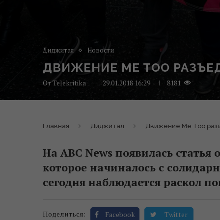
Диджитал
Новости
ДВИЖЕНИЕ ME TOO РАЗЪЕ
От
Telekritika
29.01.2018 16:29
8181
Главная
Диджитал
Движение Me Too разъ
На ABC News появилась статья 
которое начиналось с солидарн
сегодня наблюдается раскол по
Поделиться:
Facebook
Twitter