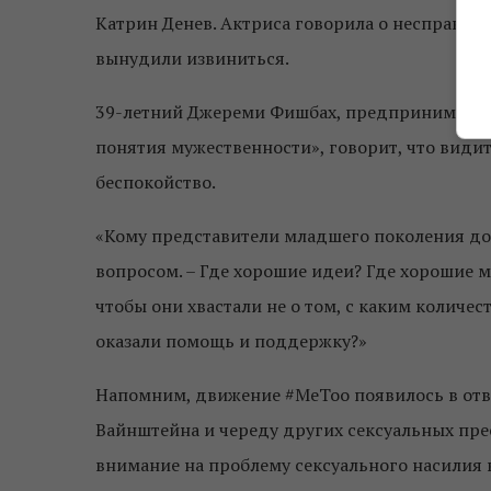
Катрин Денев. Актриса говорила о несправедл
вынудили извиниться.
39-летний Джереми Фишбах, предпринимател
понятия мужественности», говорит, что види
беспокойство.
«Кому представители младшего поколения дол
вопросом. – Где хорошие идеи? Где хорошие 
чтобы они хвастали не о том, с каким количе
оказали помощь и поддержку?»
Напомним, движение #MeToo появилось в отв
Вайнштейна и череду других сексуальных прес
внимание на проблему сексуального насилия