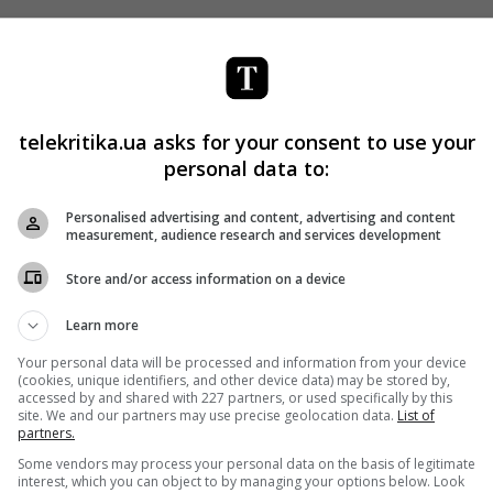
де к свиданиям, когда современные женщины не боятся
ного поведения.
зирующаяся на «сексуальных» делах, говорит, что ее
telekritika.ua asks for your consent to use your
personal data to:
о потеряют работу, если подадут жалобу на сексуальные
Personalised advertising and content, advertising and content
measurement, audience research and services development
ители более молодого поколения не считают должным мол
а руки и подавать жалобы».
Store and/or access information on a device
Learn more
Your personal data will be processed and information from your device
 право мужчин приставать к женщинам
(cookies, unique identifiers, and other device data) may be stored by,
accessed by and shared with 227 partners, or used specifically by this
site. We and our partners may use precise geolocation data.
List of
ичных ответвлениях движения #MeToo в январе.
partners.
Some vendors may process your personal data on the basis of legitimate
ния выступили с критикой открытого письма кинозвезд
interest, which you can object to by managing your options below. Look