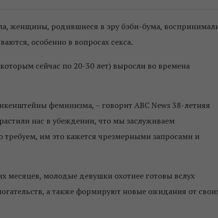
ла, женщины, родившиеся в эру бэби-бума, воспринимал
аются, особенно в вопросах секса.
 (которым сейчас по 20-30 лет) выросли во времена
ранкенштейны феминизма, – говорит ABC News 38-летняя
растили нас в убеждении, что мы заслуживаем
го требуем, им это кажется чрезмерными запросами и
х месяцев, молодые девушки охотнее готовы вслух
огательств, а также формируют новые ожидания от свои