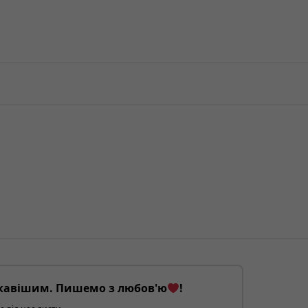
кавішим. Пишемо з любов'ю
!