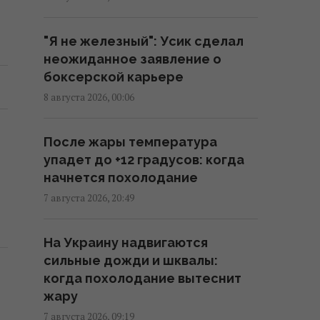
Зеленского в гости: NZZ
раскрыл скрытую стратегию
"Я не железный": Усик сделал
Сербии
неожиданное заявление о
15:57 суббота, 08 августа 2026
боксерской карьере
8 августа 2026, 00:06
Космическая программа России
зависит от Китая: СМИ
После жары температура
раскрыли подробности
упадет до +12 градусов: когда
15:31 суббота, 08 августа 2026
начнется похолодание
7 августа 2026, 20:49
Евросоюз ускорил работу над
собственным аналогом Starlink
На Украину надвигаются
14:54 суббота, 08 августа 2026
сильные дожди и шквалы:
когда похолодание вытеснит
США внезапно уволили
жару
генерала, командовавшего
7 августа 2026, 09:19