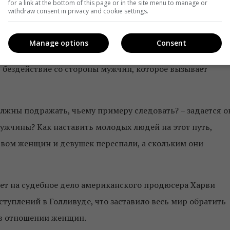
for a link at the bottom of this page or in the site menu to manage or
ивости нападок на мужчин, за что в последствии ее
withdraw consent in privacy and cookie settings.
Manage options
Consent
ь из Нового Орлеана, писавший о «переформулировании
т бездействие со стороны мужчин, которое вызывает
жны подражать, чьему примеру следовать? – задается о
мужчины? Как наставить молодых людей на этот путь,
ством женщин и девушек переспали, а скольким они
ет на судебное дело американского продюсера Харви
туплений в Голливуде, что заставило весь мир обратить
 в отношении женщин.