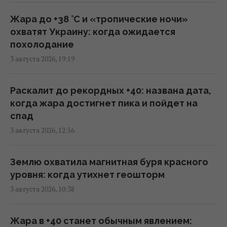
чем США, – WELT
14:14 среда, 05 августа 2026
Жара до +38 °С и «тропические ночи»
охватят Украину: когда ожидается
похолодание
Трамп отказался передать Украине
3 августа 2026, 19:19
ракеты для Patriot, – FT
12:38 среда, 05 августа 2026
Раскалит до рекордных +40: названа дата,
когда жара достигнет пика и пойдет на
Несмотря на сомнения Трампа: США
спад
продолжают переговоры с Украиной по
3 августа 2026, 12:56
Patriot, - Reuters
09:55 среда, 05 августа 2026
Землю охватила магнитная буря красного
уровня: когда утихнет геошторм
Дроны поразили крупный склад
3 августа 2026, 10:38
Wildberries в Тульской области: вспыхнул
пожар (видео)
09:45 среда, 05 августа 2026
Жара в +40 станет обычным явлением: