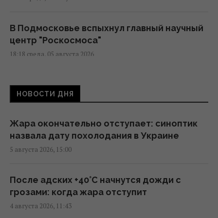
В Подмосковье вспыхнул главный научный
центр "Роскосмоса"
18:18 среда, 05 августа 2026
В Сеуту могли прибыть подозреваемые в
НОВОСТИ ДНЯ
джихадизме: в МВД Испании это отрицают
18:13 среда, 05 августа 2026
Жара окончательно отступает: синоптик
назвала дату похолодания в Украине
США готовят новую ядерную стратегию на
5 августа 2026, 15:00
случай войны с Россией или Китаем, - NBC
News
16:23 среда, 05 августа 2026
После адских +40°C начнутся дожди с
грозами: когда жара отступит
4 августа 2026, 11:43
Украина становится для Европы важнее,