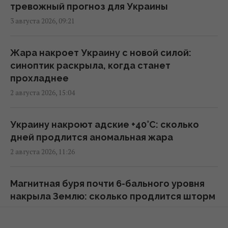
тревожный прогноз для Украины
3 августа 2026, 09:21
Возле гольф-клуба Трампа задержали
вооруженного мужчину с "тревожными
записками", – Politico
Жара накроет Украину с новой силой:
09:01 среда, 05 августа 2026
синоптик раскрыла, когда станет
прохладнее
2 августа 2026, 15:04
На Дунае из-за засухи из-под воды
всплыли десятки нацистских кораблей с
боеприпасами
Украину накроют адские +40°C: сколько
08:20 среда, 05 августа 2026
дней продлится аномальная жара
2 августа 2026, 11:26
Мобилизованных станет больше: Путин
расширил список преступников для войны
Магнитная буря почти 6-бального уровня
в Украине
накрыла Землю: сколько продлится шторм
07:38 среда, 05 августа 2026
2 августа 2026, 09:54