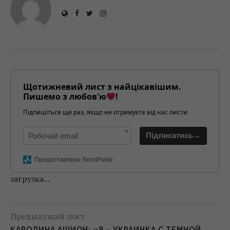
Щотижневий лист з найцікавішим.
Пишемо з любов'ю
!
Підпишіться ще раз, якщо не отримуєте від нас листи
*
Підписатись→
Предоставлено SendPulse
загрузка...
Предыдущий пост
КАРОЛИНА АШИОН: «Я – УКРАИНКА С ТЕМНОЙ