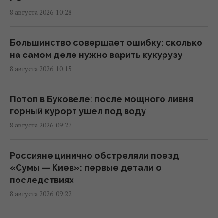
Поваров спросили, как правильно готовить
8 августа 2026, 10:28
лосося, все они ответили одинаково
09:55 суббота, 08 августа 2026
Большинство совершает ошибку: сколько
на самом деле нужно варить кукурузу
В США ученые обнаружили рыбу, которая
8 августа 2026, 10:15
может жить более 400 лет: что о ней
известно
09:30 суббота, 08 августа 2026
Потоп в Буковеле: после мощного ливня
горный курорт ушел под воду
8 августа 2026, 09:27
"Этому человеку не место здесь": Усик
резко осудил решение МОК по России на
Олимпиаде
Россияне цинично обстреляли поезд
09:27 суббота, 08 августа 2026
«Сумы — Киев»: первые детали о
последствиях
8 августа 2026, 09:22
Ни одну баллистическую ракету не сбили:
Воздушные силы раскрыли детали ночной