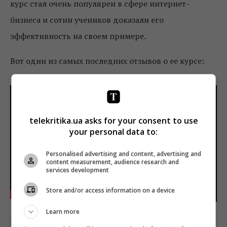
курс стал очень популярен в сфере интернет-
бизнеса и сотни учеников доказали его
эффективность на своем примере.
Вот один из самых последних отзывов о ее курсе:
telekritika.ua asks for your consent to use
your personal data to:
Personalised advertising and content, advertising and
content measurement, audience research and
services development
Store and/or access information on a device
Learn more
На сегодняшний день, Мария Деригина владеет