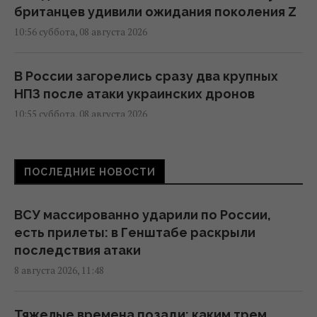
британцев удивили ожидания поколения Z
10:56 суббота, 08 августа 2026
В России загорелись сразу два крупных
НПЗ после атаки украинских дронов
10:55 суббота, 08 августа 2026
Под джунглями Вьетнама нашли пещеру с
ПОСЛЕДНИЕ НОВОСТИ
редкими каменными "жемчужинами"
10:49 суббота, 08 августа 2026
ВСУ массированно ударили по России,
есть прилеты: в Генштабе раскрыли
Для чего нужна каждая сторона терки: о
последствия атаки
некоторых функциях вы не знали
8 августа 2026, 11:48
10:42 суббота, 08 августа 2026
Тяжелые времена позади: каким трем