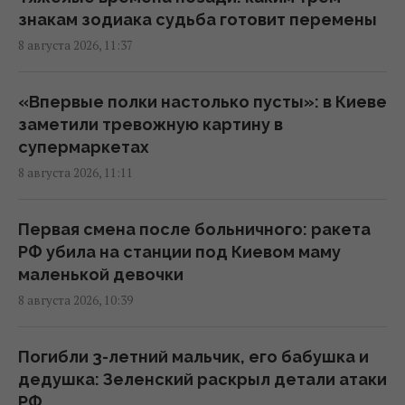
Водоснабжение Львовской области под
знакам зодиака судьба готовит перемены
угрозой: "Бориславская нефтяная
8 августа 2026, 11:37
компания" просит Зеленского
пересмотреть санкции
10:13 суббота, 08 августа 2026
«Впервые полки настолько пусты»: в Киеве
заметили тревожную картину в
супермаркетах
Европу накрыла новая волна жары: каким
8 августа 2026, 11:11
курортам грозят лесные пожары и
опасность
10:08 суббота, 08 августа 2026
Первая смена после больничного: ракета
РФ убила на станции под Киевом маму
маленькой девочки
Разведка США связывает с Россией дрон
8 августа 2026, 10:39
со взрывчаткой в аэропорту Лейпцига, –
WSJ
09:59 суббота, 08 августа 2026
Погибли 3-летний мальчик, его бабушка и
дедушка: Зеленский раскрыл детали атаки
РФ