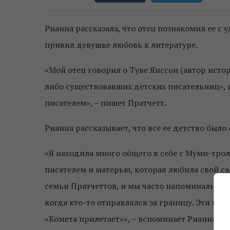
Рианна рассказала, что отец познакомил ее 
привил девушке любовь к литературе.
«Мой отец говорил о Туве Янссон (автор истор
либо существовавших детских писательниц», и
писателем», – пишет Пратчетт.
Рианна рассказывает, что все ее детство был
«Я находила много общего в себе с Муми-трол
писателем и матерью, которая любила свой са
семьи Пратчеттов, и мы часто напоминали др
когда кто-то отправлялся за границу. Эти сл
«Комета прилетает»», – вспоминает Рианна Пр