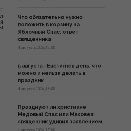
13:19 четверг, 06 августа 2026
ст
Что обязательно нужно
ИЛ
ЛЯ
После аномальной жары в
положить в корзину на
Ы
Украину ворвутся грозы,
Яблочный Спас: ответ
шквалы и град, - синоптик
священника
(карта)
4 августа 2026, 17:00
09:31 четверг, 06 августа 2026
5 августа - Евстигнев день: что
Синоптик сообщила об
можно и нельзя делать в
окончании аномальной жары:
праздник
где первыми почувствуют
4 августа 2026, 15:00
похолодание
08:28 четверг, 06 августа 2026
Празднуют ли христиане
Медовый Спас или Маковея:
6 августа жара в Киеве
священник удивил заявлением
достигнет апогея: разогреет
1 августа 2026, 17:00