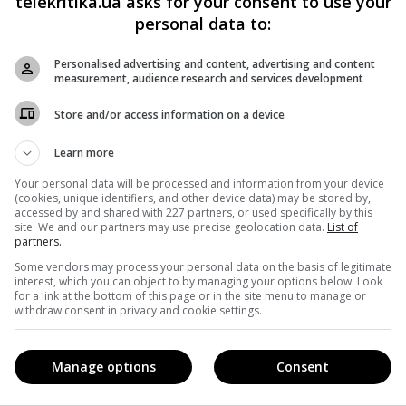
telekritika.ua asks for your consent to use your
personal data to:
семьи Пратчеттов отдушиной и даже лекарством. Рианна
 своей болезни Альцгеймера и не мог спать по ночам, я
Personalised advertising and content, advertising and content
measurement, audience research and services development
да, они приносили успокоение в темные времена. Для нас
Store and/or access information on a device
Learn more
етт был удостоен звания кавалера ордена Британской
ратчетт критиковал широкую раскрутку «Гарри Поттера» 
Your personal data will be processed and information from your device
(cookies, unique identifiers, and other device data) may be stored by,
ты слишком активно увлечены «увеличением популярност
accessed by and shared with 227 partners, or used specifically by this
site. We and our partners may use precise geolocation data.
List of
то автор негативно высказался в адрес самой Роулинг,
partners.
Some vendors may process your personal data on the basis of legitimate
ились к самим средствам массовой информации.
interest, which you can object to by managing your options below. Look
for a link at the bottom of this page or in the site menu to manage or
withdraw consent in privacy and cookie settings.
Manage options
Consent