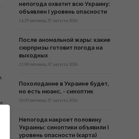
непогода охватит всю Украину:
объявлен I уровень опасности
14:29 пятница, 07 августа 2026
После аномальной жары: какие
-
сюрпризы готовит погода на
выходных
12:00 пятница, 07 августа 2026
.
Похолодание в Украине будет,
но есть нюанс, - синоптик
10:03 пятница, 07 августа 2026
не
Непогода накроет половину
Украины: синоптики объявили I
уровень опасности (карта)