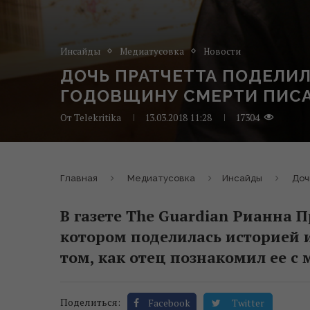
Инсайды
Медиатусовка
Новости
ДОЧЬ ПРАТЧЕТТА ПОДЕЛИ
ГОДОВЩИНУ СМЕРТИ ПИС
От
Telekritika
13.03.2018 11:28
17304
Главная
Медиатусовка
Инсайды
Доч
В газете The Guardian Рианна 
котором поделилась историей и
том, как отец познакомил ее с
Поделиться:
Facebook
Twitter