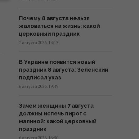
7 августа в Украину зайдут
долгожданные дожди и
Почему 8 августа нельзя
прохлада: каким областям
жаловаться на жизнь: какой
повезет (карта)
церковный праздник
06:30 пятница, 07 августа 2026
7 августа 2026, 14:12
7 августа Украину накроет
В Украине появится новый
непогода: синоптики
праздник 8 августа: Зеленский
предупреждают об опасности
подписал указ
после жары
6 августа 2026, 19:49
13:46 четверг, 06 августа 2026
Зачем женщины 7 августа
Синоптик назвала области,
должны испечь пирог с
которые первыми накроет
малиной: какой церковный
непогода и долгожданное
праздник
похолодание
6 августа 2026, 16:50