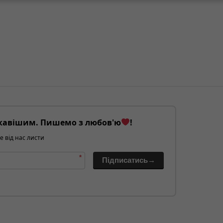
кавішим. Пишемо з любов'ю
!
е від нас листи
*
Підписатись→