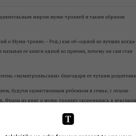
с удивительным миром муми-троллей и таким образом
ий о Муми-тролле. – Ред.) как об «одной из лучших когда
 называл ее книги одной из причин, почему он сам стал
о очень «мумитролльским» благодаря ее чутким родителям
лем, будучи единственным ребенком в семье, с отцом-
д. Фразы из книг о муми-троллях укоренились в лексико
уг другу «бросать шерстяными штанами в крокодила»,
ова имеют смысл, если прочесть удивительную книжку
атчетт.