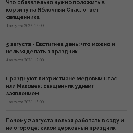
(карта)
Что обязательно нужно положить в
09:31 четверг, 06 августа 2026
корзину на Яблочный Спас: ответ
священника
4 августа 2026, 17:00
Синоптик сообщила об окончании
аномальной жары: где первыми
почувствуют похолодание
5 августа - Евстигнев день: что можно и
08:28 четверг, 06 августа 2026
нельзя делать в праздник
4 августа 2026, 15:00
6 августа жара в Киеве достигнет апогея:
разогреет аж до +39°
Празднуют ли христиане Медовый Спас
08:03 четверг, 06 августа 2026
или Маковея: священник удивил
заявлением
1 августа 2026, 17:00
Магнитные бури 6-8 августа: когда ждать
нового удара (график)
07:10 четверг, 06 августа 2026
Почему 2 августа нельзя работать в саду и
на огороде: какой церковный праздник