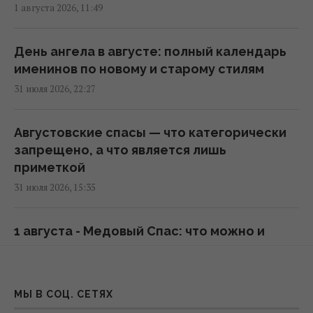
1 августа 2026, 11:49
6 августа пекло в Украине достигнет
максимума (карта)
06:30 четверг, 06 августа 2026
День ангела в августе: полный календарь
именинов по новому и старому стилям
31 июля 2026, 22:27
Глобальное потепление может превысить
критический порог уже в ближайшие
месяцы, – ученый
Августовские спасы — что категорически
20:52 среда, 05 августа 2026
запрещено, а что является лишь
приметкой
31 июля 2026, 15:35
Эль-Ниньо может привести к голоду в 45
странах: в ООН выпустили
предупреждение
1 августа - Медовый Спас: что можно и
16:57 среда, 05 августа 2026
нельзя делать на праздник
31 июля 2026, 13:58
Остался еще один день тотальной сильной
МЫ В СОЦ. СЕТЯХ
жары, - синоптик Диденко
Заговенье на Успенский пост: что можно и