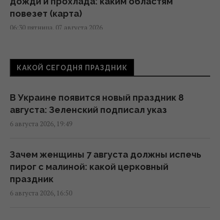
дожди и прохлада: каким областям
повезет (карта)
06:30 пятница, 07 августа 2026
7 августа Украину накроет непогода:
КАКОЙ СЕГОДНЯ ПРАЗДНИК
синоптики предупреждают об опасности
после жары
13:46 четверг, 06 августа 2026
В Украине появится новый праздник 8
августа: Зеленский подписал указ
6 августа 2026, 19:49
Синоптик назвала области, которые
первыми накроет непогода и
долгожданное похолодание
Зачем женщины 7 августа должны испечь
13:19 четверг, 06 августа 2026
пирог с малиной: какой церковный
праздник
6 августа 2026, 16:50
После аномальной жары в Украину
ворвутся грозы, шквалы и град, - синоптик