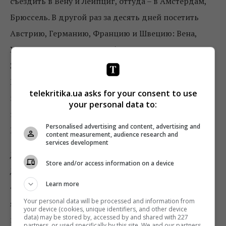
съездить в Вену и Лейпциг, оттуда – в Амстердам,
Брюссель. В другой раз за десять дней посетить
Австрию, Германию, Францию и Швецию: Вена,
Халльштатт, Зельден, Инсбрук, озеро Кенигсзе,
Зальцбург, Лихтенштейн, Шамони, Ивуар, Женева и
Мюнхен. О наших маршрутах можно было бы писать
telekritika.ua asks for your consent to use
и писать. В мае прошлого года полетели с Антоном
your personal data to:
на Шри-Ланку. Там машину заменил скутер…
Personalised advertising and content, advertising and
Врачам не удалось его спасти».
content measurement, audience research and
services development
Девушка пишет стихи, одно из них подарила
Store and/or access information on a device
Дмитрию сразу после полета. Комаров рассказал:
Learn more
«Очень красивое стихотворение на украинском
Your personal data will be processed and information from
языке, специально для меня, написанное от руки – о
your device (cookies, unique identifiers, and other device
data) may be stored by, accessed by and shared with 227
моем стиле жизни. Это было очень приятно!»
partners, or used specifically by this site. We and our partners