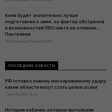
Киев будет значительно лучше
подготовлен к зиме, но фактор обстрелов
и возможностей ПВО никто не отменял, -
Пантелеев
20:01 пятница, 07 августа 2026
Зеленский прибыл в Сербию: подробности
первого официального визита
ПОСЛЕДНИЕ НОВОСТИ
19:52 пятница, 07 августа 2026
РФ готова к новому массированному удару:
Дипломатическое контрнаступление
какие области могут стать целью атаки
Украины на Вашингтон захлебнулось, – The
7 августа 2026, 23:14
Atlantic
19:23 пятница, 07 августа 2026
История собачки, которую вытолкали