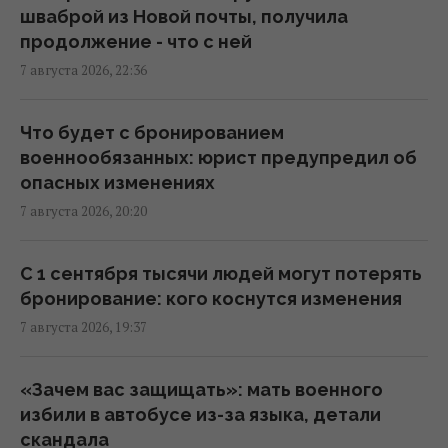
шваброй из Новой почты, получила
База ФСБ, корабли и ЗРК "Бук": Мадяр
продолжение - что с ней
раскрыл результаты ударов по
7 августа 2026, 22:36
российским целям (видео)
18:33 пятница, 07 августа 2026
Что будет с бронированием
военнообязанных: юрист предупредил об
Зеленский впервые поедет с официальным
опасных изменениях
визитом в Сербию: названа дата
7 августа 2026, 20:20
17:18 пятница, 07 августа 2026
С 1 сентября тысячи людей могут потерять
Россия ударила по футбольному стадиону
бронирование: кого коснутся изменения
"Черноморец" в Одессе, есть раненые
7 августа 2026, 19:37
(фото, видео)
16:37 пятница, 07 августа 2026
«Зачем вас защищать»: мать военного
избили в автобусе из-за языка, детали
Дроны уже полдня атакуют Крым: ГУР
скандала