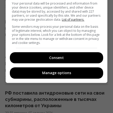
Your personal data will be processed and information from
23:53 пятница, 07 августа 2026
your device (cookies, unique identifiers, and other device
data) may be stored by, accessed by and shared with 227
partners, or used specifically by this site. We and our partners
may use precise geolocation data.
List of partners.
В результате атаки РФ был уничтожен
Some vendors may process your personal data on the basis
крупнейший склад средств
of legitimate interest, which you can object to by managing
индивидуальной защиты
your options below. Look for a link at the bottom of this page
or in the site menu to manage or withdraw consent in privacy
21:32 пятница, 07 августа 2026
and cookie settings.
Суд продлил содержание под стражей
Consent
Коломойского, защита заявила о
проблемах со здоровьем
Manage options
20:39 пятница, 07 августа 2026
РФ поставила антидроновые сети на свои
субмарины, расположенные в тысячах
километров от Украины
20:35 пятница, 07 августа 2026