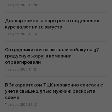
провел "морской парад" в Ялте
7 августа 2026, 18:20
16:31 пятница, 07 августа 2026
Доллар замер, а евро резко подешевел:
"Будет волна банкротства": разгром
курс валют на 10 августа
складов Wildberries больно бьет по РФ, -
7 августа 2026, 16:16
Die Welt
16:22 пятница, 07 августа 2026
Сотрудники почты выгнали собаку на 37-
градусную жару: в компании
В уголовном деле рынка "Столичный"
отреагировали
материалами стали сообщения о
7 августа 2026, 14:42
поддержке ВСУ, - СМИ
16:06 пятница, 07 августа 2026
В Закарпатском ТЦК незаконно списали с
учета свыше 1,5 тыс мужчин: раскрыта
В июне – 30 бомб, в июле – более 50: в ОВА
схема
заявили об усилении авиаударов по Сумам
7 августа 2026, 13:18
16:04 пятница, 07 августа 2026